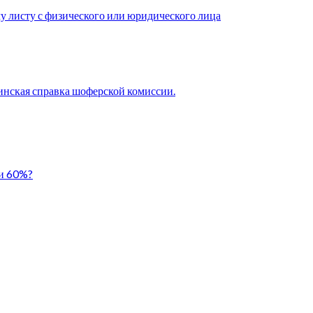
у листу с физического или юридического лица
нская справка шоферской комиссии.
ли 60%?