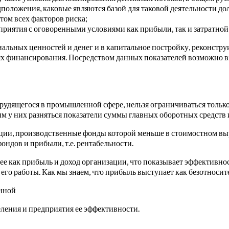
положения, каковые являются базой для таковой деятельности до
ом всех факторов риска;
риятия с оговоренными условиями как прибыли, так и затратной 
иальных ценностей и денег и в капитальное постройку, реконст
ях финансирования. Посредством данных показателей возможно 
удящегося в промышленной сфере, нельзя ограничиваться только
м у них разняться показатели суммы главных оборотных средств 
ции, производственные фонды которой меньше в стоимостном выр
ндов и прибыли, т.е. рентабельности.
ее как прибыль и доход организации, что показывает эффективно
е его работы. Как мы знаем, что прибыль выступает как безотно
анной
ления и предприятия ее эффективности.