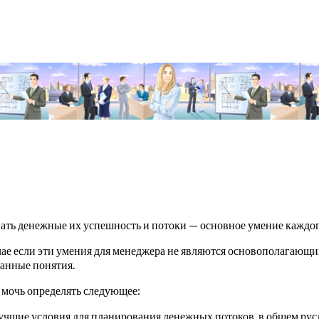
ать денежные их успешность и потоки — основное умение каждог
чае если эти умения для менеджера не являются основополагающим
анные понятия.
 мочь определять следующее:
чшие условия для планирования денежных потоков, в общем рус