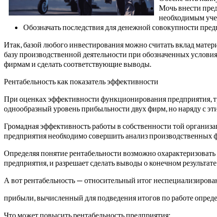
Мочь внести пред
необходимым учет
Обозначать последствия для денежной совокупности предп
Итак, базой любого инвестирования можно считать вклад матер
базу производственной деятельности при обозначенных услови
фирмам и сделать соответствующие выводы.
Рентабельность как показатель эффективности
При оценках эффективности функционирования предприятия, тр
однообразный уровень прибыльности двух фирм, но наряду с эти
Громадная эффективность работы в собственности той организа
предприятия необходимо совершить анализ производственных фо
Определяя понятие рентабельности возможно охарактеризовать 
предприятия, и разрешает сделать выводы о конечном результат
А вот рентабельность — относительный итог неспециализиров
прибыли, вычисленный для подведения итогов по работе опреде
Что может повысить рентабельность предприятия: