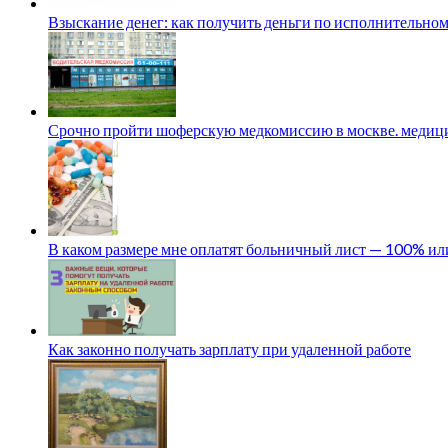
Взыскание денег: как получить деньги по исполнительном
Срочно пройти шоферскую медкомиссию в москве. медици
В каком размере мне оплатят больничный лист — 100% и
Как законно получать зарплату при удаленной работе