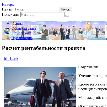
Наверх
Найти:
Поиск для:
Главная
Обратная связь
Опубликовано
Публикации
Расчет рентабельности проекта
-
kbrbank
Содержание:
Умение планиров
Кроме того в слу
неспециализиров
Менеджер обязан
Обеспечить наилу