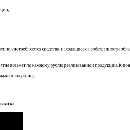
кции;
венно употребляются средства, находящиеся в собственности обла
иятие возьмёт по каждому рублю реализованной продукции. К по
одажи продукции;
-плана