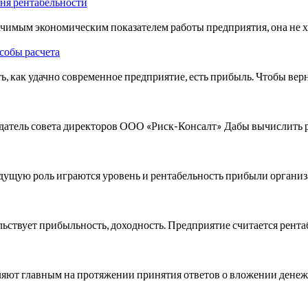
вня рентабельности
начимым экономическим показателем работы предприятия, она не 
собы расчета
, как удачно современное предприятие, есть прибыль. Чтобы верн
едатель совета директоров ООО «Риск-Консалт» Дабы вычислить 
едущую роль играются уровень и рентабельность прибыли органи
ьствует прибыльность, доходность. Предприятие считается рента
ляют главным на протяжении принятия ответов о вложении денежн