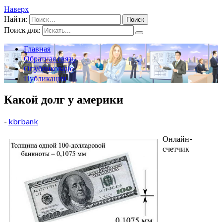
Наверх
Найти:
Поиск для:
Главная
Обратная связь
Опубликовано
Публикации
Какой долг у америки
-
kbrbank
Онлайн-
счетчик