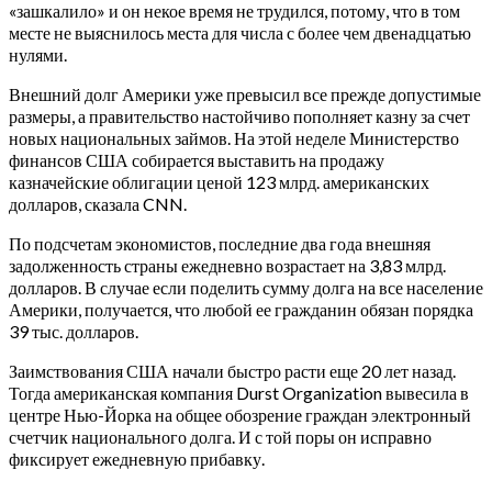
«зашкалило» и он некое время не трудился, потому, что в том
месте не выяснилось места для числа с более чем двенадцатью
нулями.
Внешний долг Америки уже превысил все прежде допустимые
размеры, а правительство настойчиво пополняет казну за счет
новых национальных займов. На этой неделе Министерство
финансов США собирается выставить на продажу
казначейские облигации ценой 123 млрд. американских
долларов, сказала CNN.
По подсчетам экономистов, последние два года внешняя
задолженность страны ежедневно возрастает на 3,83 млрд.
долларов. В случае если поделить сумму долга на все население
Америки, получается, что любой ее гражданин обязан порядка
39 тыс. долларов.
Заимствования США начали быстро расти еще 20 лет назад.
Тогда американская компания Durst Organization вывесила в
центре Нью-Йорка на общее обозрение граждан электронный
счетчик национального долга. И с той поры он исправно
фиксирует ежедневную прибавку.