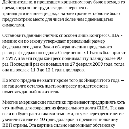
Действительно, в прошедшем кризисном году было время, в то
время, когда он не трудился: долг перешел на
тринадцатизначные цифры, а на электронном табло не было
предусмотрено место для чисел более чем с двенадцатью
символами.
Остановить данный счетчик способен лишь Конгресс США –
именно он по закону утверждает предельный размер
федерального долга. Закон об ограничении предельного
размера федерального долга Соединенных Штатов был принят
в 1917, и за эти годы конгресс поднимал эту планку более 90
раз. Последний раз он повышал ее 17 февраля 2009 года, тогда
она выросла с 11,3 до 12,1 трлн. долларов.
Но этого предела не хватит кроме того до Января этого года —
не так долго осталось ждать конгрессу придется снова
поменять данный показатель.
Многие американские политики призывают предпринять хоть
что-нибудь для сокращения федерального долга США. Так как
если он будет расти такими темпами, то уже через десятилетие
увеличится еще на 10 трлн. долларов и превысит половину
ВВП страны. Эта картина сильно напоминает обстановку