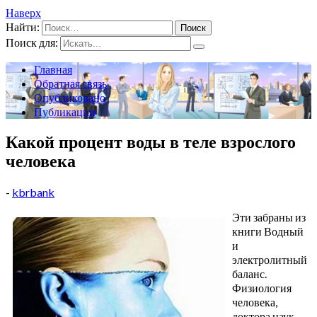
Наверх
Найти:
Поиск для:
Главная
Обратная связь
Опубликовано
Публикации
Какой процент воды в теле взрослого
человека
-
kbrbank
Эти забраны из
книги Водный
и
электролитный
баланс.
Физиология
человека,
доктора наук