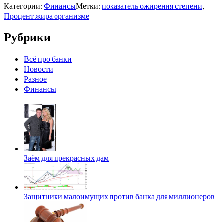
Категории:
Финансы
Метки:
показатель ожирения степени
,
Процент жира организме
Рубрики
Всё про банки
Новости
Разное
Финансы
Заём для прекрасных дам
Защитники малоимущих против банка для миллионеров