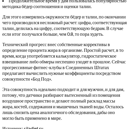
Продолжительное время у дам пользовалась популярностью
методика бёдер соотношения и оценки талии.
Для этого измерялись окружности бёдер и талии, по окончании
чего производился несложный расчет: цифра, соответствующая
талии, делилась на цифру, соответствующую бедрам. В случае
если итог получался больше, чем 0.8, то пора худеть.
Технический прогресс внес собственные коррективы в
определение процента жира в организме. Простой расчет, в то
время, когда употребляется калькулятор, гидростатическое
взвешивание либо обмеры неспешно уходят в прошлое. Сейчас
прогрессивные фитнес-клубы в Соединенных Штатах
предлагают вычислить нужные коэффициенты посредством
совокупности «Бод Под».
Эта совокупность идеально подходит и для мужчин, и для дам,
потому, что датчики разбирают вытесненный из помещения
воздушное пространство и делают полный расклад массы
жира, костей, содержания и мышечных тканей воды. Осталось
лишь снизить цена аналогичного обследования, дабы оно
могло быть применено в мире.
Источник: siladiet.ru