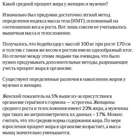
Какой средний процент жира у женщин и мужчин?
Изначально был придуман достаточно легкий метод
определения индекса массы тела (ИМТ), основанный на
соотношении веса и роста.
Вот лишь совсем не учитывалось
мышечная масса и телосложение.
Получалось, что бодибилдер с массой 100 кг при росте 170 см
и толстяк с таким же весом и ростом имели однообразный итог.
Но отличие между этими людьми так очевидна, что было
нужно придумывать дополнительные методы, разрешающие
учесть процент жира в организме.
Существуют определенные различия в накоплении жиров у
мужчин и женщин.
Женский показатель на 5% выше из-за присутствия в
организме серьёзного гормона — эстрогена. Женщины
среднего роста и телосложения имеют 23% жира, а мужчины
при таких же антропометрическ их данных – 17%. Можно
считать, что это средняя норма содержания жира. По мере
взросления процент жира в организме возрастает, а масса
мышц значительно уменьшается.