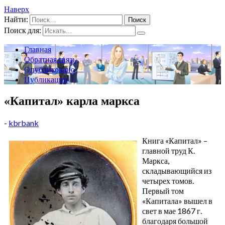
Наверх
Найти:
Поиск для:
Главная
Обратная связь
Опубликовано
Публикации
«Капитал» карла маркса
-
kbrbank
Книга «Капитал» –
главной труд К.
Маркса,
складывающийся из
четырех томов.
Первый том
«Капитала» вышел в
свет в мае 1867 г.
благодаря большой