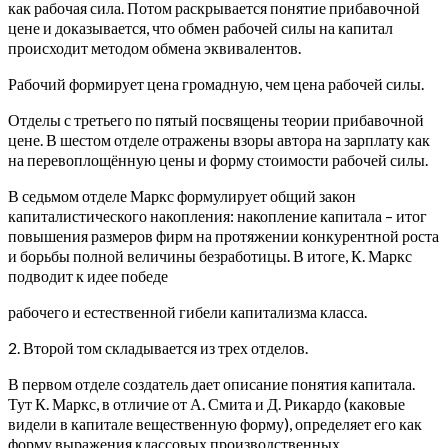
как рабочая сила. Потом раскрывается понятие прибавочной
цене и доказывается, что обмен рабочей силы на капитал
происходит методом обмена эквивалентов.
Рабочий формирует цена громадную, чем цена рабочей силы.
Отделы с третьего по пятый посвящены теории прибавочной
цене. В шестом отделе отражены взоры автора на зарплату как
на перевоплощённую цены и форму стоимости рабочей силы.
В седьмом отделе Маркс формулирует общий закон
капиталистического накопления: накопление капитала – итог
повышения размеров фирм на протяжении конкурентной роста
и борьбы полной величины безработицы. В итоге, К. Маркс
подводит к идее победе
рабочего и естественной гибели капитализма класса.
2. Второй том складывается из трех отделов.
В первом отделе создатель дает описание понятия капитала.
Тут К. Маркс, в отличие от А. Смита и Д. Рикардо (каковые
видели в капитале вещественную форму), определяет его как
форму выражения классовых производственных