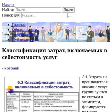
Наверх
Найти:
Поиск для:
Главная
Обратная связь
Опубликовано
Публикации
Классификация затрат, включаемых в
себестоимость услуг
-
kbrbank
3.1. Затраты на
производство и
оказание услуг
группируются
по статьям и
элементам,
формируются
по месту