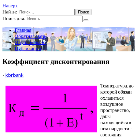
Наверх
Найти:
Поиск для:
Главная
Обратная связь
Опубликовано
Публикации
Коэффициент дисконтирования
-
kbrbank
Температура. до
которой обязан
охладиться
воздушное
пространство,
дабы
находящийся в
нем пар достиг
состояния