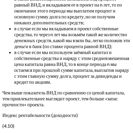
равный ВНД, и вкладываем ее в проект на n лет, то по
окончании этого периода мы выплатим процент и
основную сумму долга по кредиту, но не получим
никаких дополнительных средств;
в случае если мы вкладываем в проект собственные
средства, то через n лет мы возьмём такой же количество
денежных средств, какой мы взяли бы, легко положив эти
деньги в банк (по ставке процента равной ВНД);
в случае если мы используем заёмный капитал и
собственные средства и наряду с этим средневзвешенная
цена капитала равна ВНД, то в конце периода n мы
остаемся при прошлой сумме капитала, выплатив наряду
с этим главную сумму долга, процент за дивиденды и
кредит по акциям.
Чем выше показатель ВНД по сравнению со ценой капитала,
тем привлекательнее выглядит проект, тем больше «запас
прочности» проекта.
Индекс рентабельности (доходности)
(4.10)