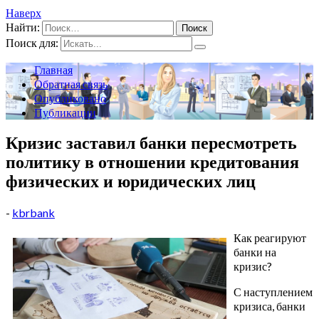
Наверх
Найти:
Поиск для:
Главная
Обратная связь
Опубликовано
Публикации
Кризис заставил банки пересмотреть
политику в отношении кредитования
физических и юридических лиц
-
kbrbank
Как реагируют
банки на
кризис?
С наступлением
кризиса, банки