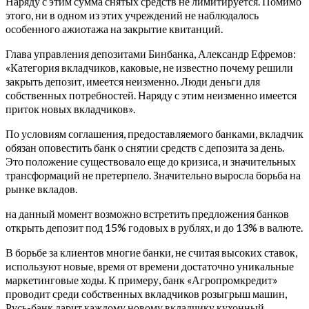
Наряду с этим сумма снятых средств не лимитируется. Помимо
этого, ни в одном из этих учреждений не наблюдалось
особенного ажиотажа на закрытие квитанций.
Глава управления депозитами Бинбанка, Александр Ефремов:
«Категория вкладчиков, каковые, не известно почему решили
закрыть депозит, имеется неизменно. Люди деньги для
собственных потребностей. Наряду с этим неизменно имеется
приток новых вкладчиков».
По условиям соглашения, предоставляемого банками, вкладчик
обязан оповестить банк о снятии средств с депозита за день.
Это положение существовало еще до кризиса, и значительных
трансформаций не претерпело. Значительно выросла борьба на
рынке вкладов.
на данный момент возможно встретить предложения банков
открыть депозит под 15% годовых в рублях, и до 13% в валюте.
В борьбе за клиентов многие банки, не считая высоких ставок,
используют новые, время от времени достаточно уникальные
маркетинговые ходы. К примеру, банк «Агропромкредит»
проводит среди собственных вкладчиков розыгрыш машин,
Русь-банк дарит каждому новому вкладчику кухонный