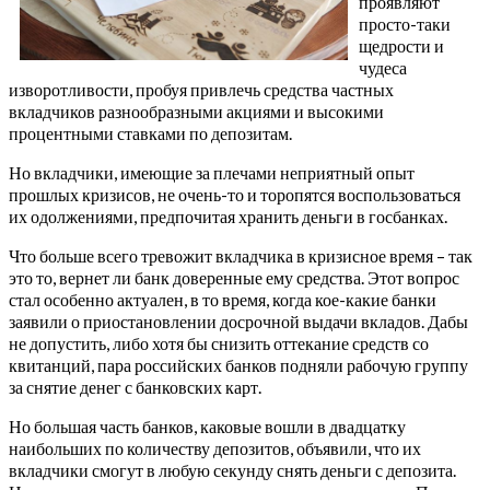
проявляют
просто-таки
щедрости и
чудеса
изворотливости, пробуя привлечь средства частных
вкладчиков разнообразными акциями и высокими
процентными ставками по депозитам.
Но вкладчики, имеющие за плечами неприятный опыт
прошлых кризисов, не очень-то и торопятся воспользоваться
их одолжениями, предпочитая хранить деньги в госбанках.
Что больше всего тревожит вкладчика в кризисное время – так
это то, вернет ли банк доверенные ему средства. Этот вопрос
стал особенно актуален, в то время, когда кое-какие банки
заявили о приостановлении досрочной выдачи вкладов. Дабы
не допустить, либо хотя бы снизить оттекание средств со
квитанций, пара российских банков подняли рабочую группу
за снятие денег с банковских карт.
Но большая часть банков, каковые вошли в двадцатку
наибольших по количеству депозитов, объявили, что их
вкладчики смогут в любую секунду снять деньги с депозита.