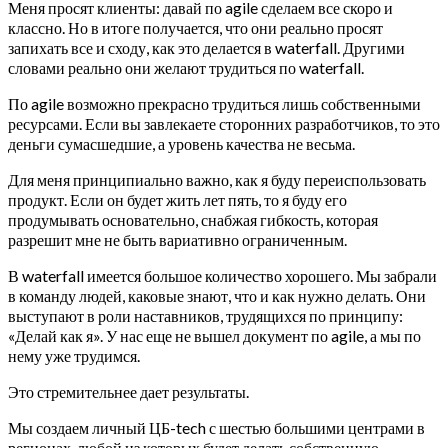
Меня просят клиенты: давай по agile сделаем все скоро и
классно. Но в итоге получается, что они реально просят
запихать все и сходу, как это делается в waterfall. Другими
словами реально они желают трудиться по waterfall.
По agile возможно прекрасно трудиться лишь собственными
ресурсами. Если вы завлекаете сторонних разработчиков, то это
деньги сумасшедшие, а уровень качества не весьма.
Для меня принципиально важно, как я буду переиспользовать
продукт. Если он будет жить лет пять, то я буду его
продумывать основательно, снабжая гибкость, которая
разрешит мне не быть вариативно ограниченным.
В waterfall имеется большое количество хорошего. Мы забрали
в команду людей, каковые знают, что и как нужно делать. Они
выступают в роли наставников, трудящихся по принципу:
«Делай как я». У нас еще не вышел документ по agile, а мы по
нему уже трудимся.
Это стремительнее дает результаты.
Мы создаем личный ЦБ-tech с шестью большими центрами в
регионах, любой из которых будет делать собственную