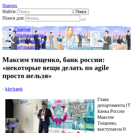
Наверх
Найти:
Поиск для:
Главная
Обратная связь
Опубликовано
Публикации
Максим тищенко, банк россии:
«некоторые вещи делать по agile
просто нельзя»
-
kbrbank
Глава
департамента IT
Банка России
Максим
Тищенко,
выступая на II