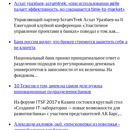
Асхат уразбаев, scrumtrek: «при использовании agile
падает эффективность, но сокращается time-to-market»
Управляющий партнер ScrumTrek Асхат Уразбаев на II
Ежегодной клубной конференции «Эластичное
управление проектами в банках» поведал о том, как…
Банк россии видит, что брокер стремится защитить себя, а
не клиента
Национальный банк принял принципиальное ответ о
разделении подходов по регулированию денежных
университетов в зависимости от их величины. На
фондовом…
10 Тезисов о том, зачем на самом деле нужны
инновационные подразделения банков
На форуме ITSF 2017 в Казани состоялся круглый стол
«Создание IT-лаборатории — новые возможности для
развития банка» с участием представителей АК Барс,…
Александр ахломов, окб: «пенсионерки из поволжья –
лучший клиент для банков»