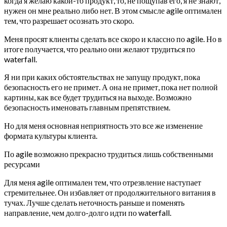
когда я желаю какой-то продукт, то, не пощупав его, я не знают,
нужен он мне реально либо нет. В этом смысле agile оптимален
тем, что разрешает осознать это скоро.
Меня просят клиенты сделать все скоро и классно по agile. Но в
итоге получается, что реально они желают трудиться по
waterfall.
Я ни при каких обстоятельствах не запущу продукт, пока
безопасность его не примет. А она не примет, пока нет полной
картины, как все будет трудиться на выходе. Возможно
безопасность именовать главным препятствием.
Но для меня основная неприятность это все же изменение
формата культуры клиента.
По agile возможно прекрасно трудиться лишь собственными
ресурсами
Для меня agile оптимален тем, что отрезвление наступает
стремительнее. Он избавляет от продолжительного витания в
тучах. Лучше сделать неточность раньше и поменять
направление, чем долго-долго идти по waterfall.