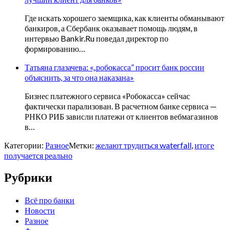
Где искать хорошего заемщика, как клиенты обманывают
банкиров, а Сбербанк оказывает помощь людям, в
интервью Bankir.Ru поведал директор по
формированию…
Татьяна глазачева: «„робокасса” просит банк россии
объяснить, за что она наказана»
Бизнес платежного сервиса «Робокасса» сейчас
фактически парализован. В расчетном банке сервиса —
РНКО РИБ зависли платежи от клиентов вебмагазинов
в…
Категории:
Разное
Метки:
желают трудиться waterfall
,
итоге
получается реально
Рубрики
Всё про банки
Новости
Разное