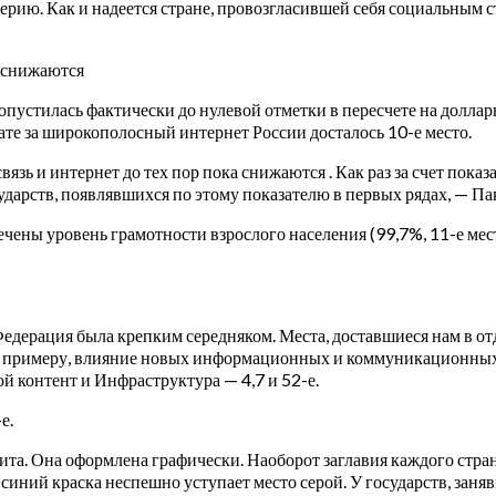
терию. Как и надеется стране, провозгласившей себя социальным
а снижаются
опустилась фактически до нулевой отметки в пересчете на доллар
те за широкополосный интернет России досталось 10-е место.
зь и интернет до тех пор пока снижаются . Как раз за счет показа
сударств, появлявшихся по этому показателю в первых рядах, — Па
чены уровень грамотности взрослого населения (99,7%, 11-е мес
едерация была крепким середняком. Места, доставшиеся нам в от
. К примеру, влияние новых информационных и коммуникационных р
й контент и Инфраструктура — 4,7 и 52-е.
е.
рита. Она оформлена графически. Наоборот заглавия каждого стран
 синий краска неспешно уступает место серой. У государств, заняв