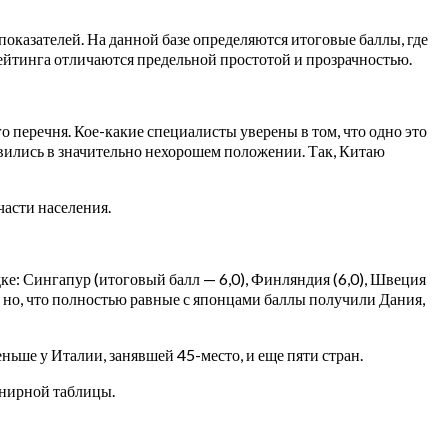
оказателей. На данной базе определяются итоговые баллы, где
 рейтинга отличаются предельной простотой и прозрачностью.
 перечня. Кое-какие специалисты уверены в том, что одно это
ились в значительно нехорошем положении. Так, Китаю
части населения.
ке: Сингапур (итоговый балл — 6,0), Финляндия (6,0), Швеция
ть, но, что полностью равные с японцами баллы получили Дания,
еньше у Италии, занявшей 45-место, и еще пяти стран.
рнирной таблицы.