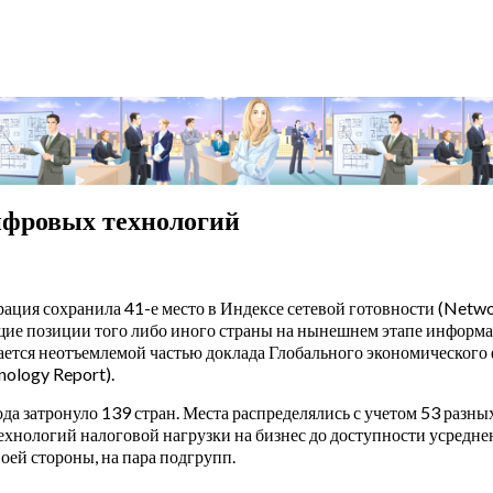
ифровых технологий
ация сохранила 41-е место в Индексе сетевой готовности (Netwo
щие позиции того либо иного страны на нынешнем этапе информ
ется неотъемлемой частью доклада Глобального экономического 
nology Report).
да затронуло 139 стран. Места распределялись с учетом 53 разн
ехнологий налоговой нагрузки на бизнес до доступности усредне
своей стороны, на пара подгрупп.