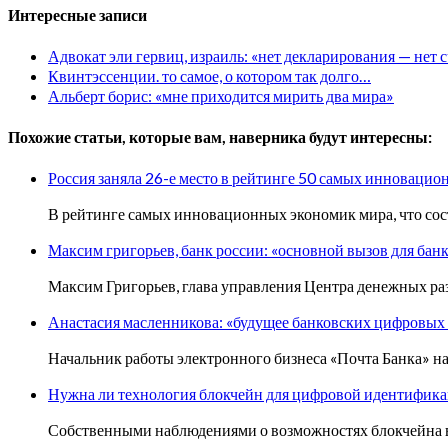
Интересные записи
Адвокат эли гервиц, израиль: «нет декларирования — нет 
Квинтэссенции. то самое, о котором так долго…
Альберт борис: «мне приходится мирить два мира»
Похожие статьи, которые вам, наверника будут интересны:
Россия заняла 26-е место в рейтинге 50 самых инноваци
В рейтинге самых инновационных экономик мира, что сос
Максим григорьев, банк россии: «основной вызов для бан
Максим Григорьев, глава управления Центра денежных ра
Анастасия масленникова: «будущее банковских цифровых
Начальник работы электронного бизнеса «Почта Банка» на
Нужна ли технология блокчейн для цифровой идентифик
Собственными наблюдениями о возможностях блокчейна в 