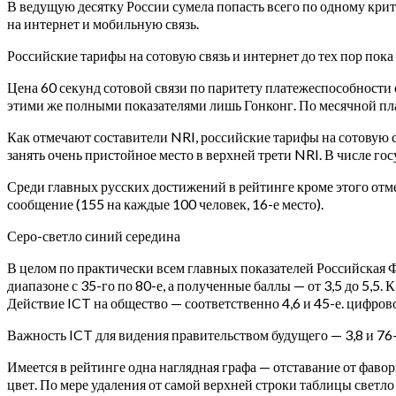
В ведущую десятку России сумела попасть всего по одному кри
на интернет и мобильную связь.
Российские тарифы на сотовую связь и интернет до тех пор пок
Цена 60 секунд сотовой связи по паритету платежеспособности 
этими же полными показателями лишь Гонконг. По месячной пла
Как отмечают составители NRI, российские тарифы на сотовую свя
занять очень пристойное место в верхней трети NRI. В числе го
Среди главных русских достижений в рейтинге кроме этого отме
сообщение (155 на каждые 100 человек, 16-е место).
Серо-светло синий середина
В целом по практически всем главных показателей Российская Ф
диапазоне с 35-го по 80-е, а полученные баллы — от 3,5 до 5,5
Действие ICT на общество — соответственно 4,6 и 45-е. цифрово
Важность ICT для видения правительством будущего — 3,8 и 76-
Имеется в рейтинге одна наглядная графа — отставание от фаво
цвет. По мере удаления от самой верхней строки таблицы светло