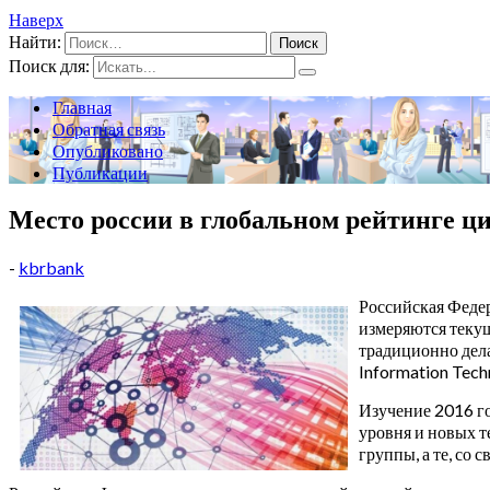
Наверх
Найти:
Поиск для:
Главная
Обратная связь
Опубликовано
Публикации
Место россии в глобальном рейтинге ц
-
kbrbank
Российская Федер
измеряются теку
традиционно дела
Information Tech
Изучение 2016 го
уровня и новых т
группы, а те, со 