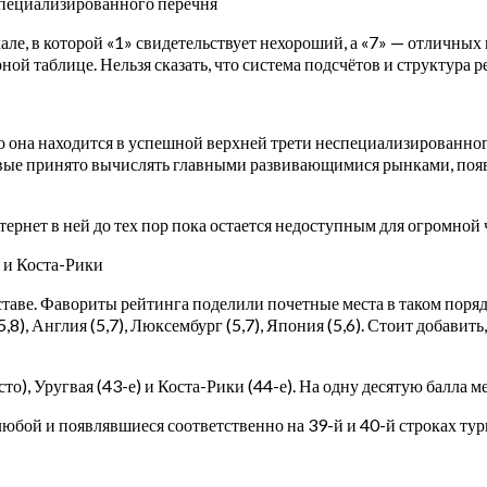
специализированного перечня
, в которой «1» свидетельствует нехороший, а «7» — отличных п
рной таблице.
Нельзя сказать, что система подсчётов и структура
 она находится в успешной верхней трети неспециализированного
вые принято вычислять главными развивающимися рынками, появ
тернет в ней до тех пор пока остается недоступным для огромной 
 и Коста-Рики
ставе. Фавориты рейтинга поделили почетные места в таком поряд
5,8), Англия (5,7), Люксембург (5,7), Япония (5,6). Стоит добави
о), Уругвая (43-е) и Коста-Рики (44-е). На одну десятую балла м
 любой и появлявшиеся соответственно на 39-й и 40-й строках ту