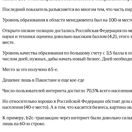
Последний показатель разъясняется во многом тем, что часть пи
Уровень образования в области менеджмента был на 100-м мест
Открыто низкие позиции достались Российская Федерация по мн
науки и техники оценена довольно высоким баллом (4,2), этого х
месте.
Уровень качества образования по большому счету с 3,5 балла в п
числом дней, нужных, дабы начать новый бизнес. Дней необходи
Место за это получено 65-е.
Дешевее лишь в Пакистане и еще кое-где
Число пользователей интернета достигло 70,5% всего населения
Но относительно хорошо в Российской Федерации обстоят дела с
населения (40-е место). А в том, что касается бизнеса, картина о
К примеру, b2c-транзакции через интернет были довольно сильно
лишь на 60-ю строке.