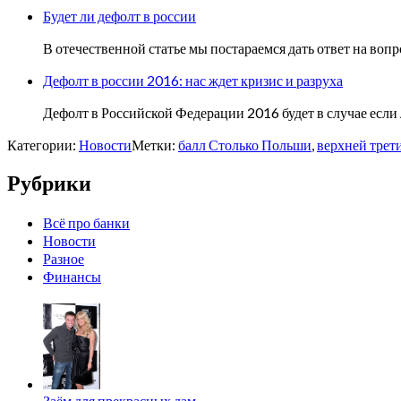
Будет ли дефолт в россии
В отечественной статье мы постараемся дать ответ на во
Дефолт в россии 2016: нас ждет кризис и разруха
Дефолт в Российской Федерации 2016 будет в случае если 
Категории:
Новости
Метки:
балл Столько Польши
,
верхней трет
Рубрики
Всё про банки
Новости
Разное
Финансы
Заём для прекрасных дам