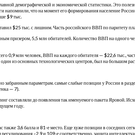
главной демографической и экономической статистики. Это полез
ги напомнили, что на момент его формирования население Росси
ьше $9 тыс.
тавил $25 тыс. с лишним. Часть российского ВВП по паритету п
яным призером, 5,5 млн обитателей. Количество ВВП на одного 
сего 0,9 млн человек, ВВП на каждого обитателя — $22,6 тыс., ч
и один из основных технологических центров, был на большом рас
но забранным параметрам. самые слабые позиции у России в разде
енка — 7).
тинг составляли до появления так именуемого пакета Яровой. Исх
дущем году.
 также 3,6 балла и 81-е место. Еще хуже позиции в соседних сег
 регулирования –2,9 и 109-е соответственно, защита интеллектуа