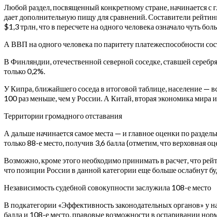
Любой раздел, посвященный конкретному стране, начинается с 
дает дополнительную пищу для сравнений. Составители рейтин
$1,3 трлн, что в пересчете на одного человека означало чуть бол
А ВВП на одного человека по паритету платежеспособности сос
В Финляндии, отечественной северной соседке, ставшей серебр
только 0,2%.
У Кипра, ближайшего соседа в итоговой таблице, население — в
100 раз меньше, чем у России. А Китай, вторая экономика мира 
Территории громадного отставания
А дальше начинается самое места — и главное оценки по раздель
только 88-е место, получив 3,6 балла (отметим, что верховная оц
Возможно, кроме этого необходимо принимать в расчет, что рей
что позиции России в данной категории еще больше ослабнут бу
Независимость судебной совокупности заслужила 108-е место
В подкатегории «Эффективность законодательных органов» у нас
балла и 108-е место, правовые возможности в оспаривании норм