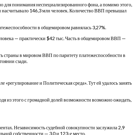
но для понимания неспециализированного фона, а помимо этого,
и насчитывало 146,3 млн человек. Количество ВВП превышал
латежеспособности в общемировом равнялась 3,27%.
человека — практически $42 тыс. Часть в общемировом ВВП —
асть страны в мировом ВВП по паритету платежеспособности в
тоянии сзади.
ле «регулирование и Политическая среда». Тут ей удалось занять
одя из этого с громадной долей возможности возможно ожидать,
ментах. Независимость судебной совокупности заслужила 2,9
льной собственности — 3,0 и 123-е место.