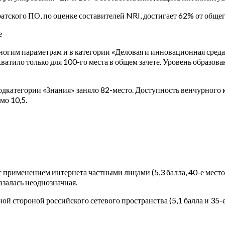
ратского ПО, по оценке составителей NRI, достигает 62% от общег
е
огим параметрам и в категории «Деловая и инновационная среда»
ватило только для 100-го места в общем зачете. Уровень образова
одкатегории «Знания» заняло 82-место. Доступность венчурного ка
мо 10,5.
 применением интернета частными лицами (5,3 балла, 40-е место)
казалась неоднозначная.
й стороной российского сетевого пространства (5,1 балла и 35-е м