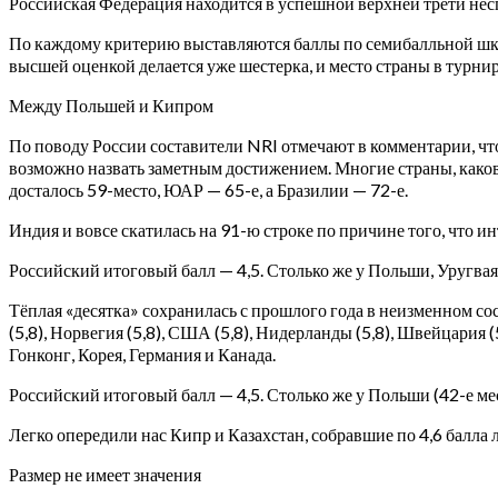
Российская Федерация находится в успешной верхней трети не
По каждому критерию выставляются баллы по семибалльной шкале
высшей оценкой делается уже шестерка, и место страны в турни
Между Польшей и Кипром
По поводу России составители NRI отмечают в комментарии, что
возможно назвать заметным достижением. Многие страны, како
досталось 59-место, ЮАР — 65-е, а Бразилии — 72-е.
Индия и вовсе скатилась на 91-ю строке по причине того, что ин
Российский итоговый балл — 4,5. Столько же у Польши, Уругвая
Тёплая «десятка» сохранилась с прошлого года в неизменном со
(5,8), Норвегия (5,8), США (5,8), Нидерланды (5,8), Швейцария (
Гонконг, Корея, Германия и Канада.
Российский итоговый балл — 4,5. Столько же у Польши (42-е мест
Легко опередили нас Кипр и Казахстан, собравшие по 4,6 балла
Размер не имеет значения