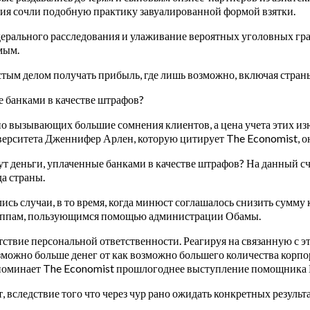
вия сочли подобную практику завуалированной формой взятки.
едерального расследования и улаживание вероятных уголовных гр
мым.
тым делом получать прибыль, где лишь возможно, включая страны
е банками в качестве штрафов?
полно вызывающих большие сомнения клиентов, а цена учета этих
верситета Дженнифер Арлен, которую цитирует The Economist, о
ут деньги, уплаченные банками в качестве штрафов? На данный сч
да страны.
 случаи, в то время, когда минюст соглашалось снизить сумму к
руппам, пользующимся помощью администрации Обамы.
ствие персональной ответственности. Реагируя на связанную с э
озможно больше денег от как возможно большего количества корпо
вспоминает The Economist прошлогоднее выступление помощника
т, вследствие того что через чур рано ожидать конкретных резуль