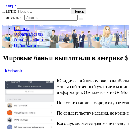
Наверх
Найти:
Поиск для:
Главная
Обратная связь
Опубликовано
Публикации
Мировые банки выплатили в америке $
-
kbrbank
Юридический шторм около наибольши
млн за собственный участие в мани
информации. Ожидается, что JP Mor
Но все это капли в море, в случае е
По свидетельству издания, до криз
Barclays окажется далеко не послед