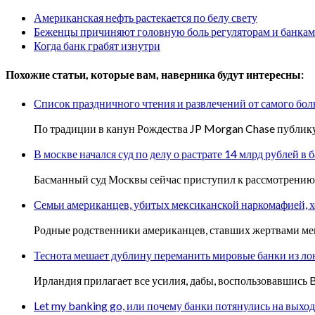
Американская нефть растекается по белу свету
Беженцы причиняют головную боль регуляторам и банкам
Когда банк грабят изнутри
Похожие статьи, которые вам, наверника будут интересны:
Список праздничного чтения и развлечений от самого бол
По традиции в канун Рождества JP Morgan Chase публикуе
В москве начался суд по делу о растрате 14 млрд рублей в 
Басманный суд Москвы сейчас приступил к рассмотрению 
Семьи американцев, убитых мексиканской наркомафией, х
Родные родственники американцев, ставших жертвами мек
Теснота мешает дублину переманить мировые банки из ло
Ирландия прилагает все усилия, дабы, воспользовавшись B
Let my banking go, или почему банки потянулись на выход