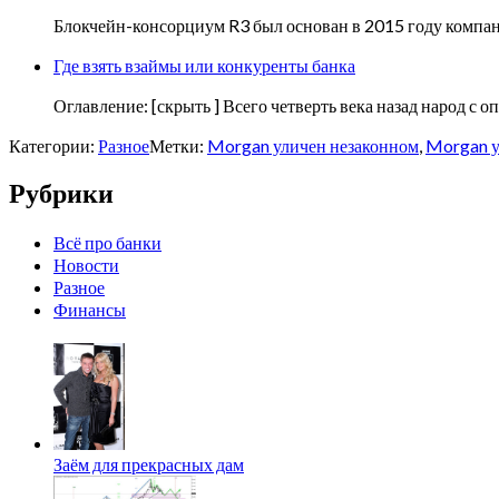
Блокчейн-консорциум R3 был основан в 2015 году компан
Где взять взаймы или конкуренты банка
Оглавление: [скрыть ] Всего четверть века назад народ с о
Категории:
Разное
Метки:
Morgan уличен незаконном
,
Morgan у
Рубрики
Всё про банки
Новости
Разное
Финансы
Заём для прекрасных дам