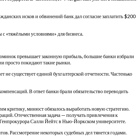
ажданских исков и обвинений банк дал согласие заплатить $200
 с «тяжёлыми условиями» для бизнеса.
 изюминок превышает законную прибыль, большие банки избрали
ни просто покидают такие рынки.
ет не существует единой бухгалтерской отчетности. Частенько
омпенсаций. В ответ банки брали обязательство переводить
тим критику, минюст обязалось выработать новую стратегию.
раций. Отечественная задача — получать привлечения к
 Генпрокурора Салли Йейтс в Нью-Йоркском университете.
татов. Рассмотрение некоторых судебных дел тянется годами.