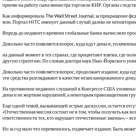
приеме на работу сына министра торговли КНР. Органы следст
Как информировала The Wall Street Journal, за прекращение ф
млн. Портал HITC именует данный случай далеко не неповтори
Впредь до недавнего времени глобальные банки вычисляли прос
Довольно часто появляется вопрос, куда идут деньги, уплаченны
на данный момент в тех странах, где процветают взятки, где 
другую стратегию. По словам доктора наук Нью-Йоркского уни
Довольно часто появляется вопрос, продолжает издание, куда ид
эти средства разглядывают в качестве незапланированного дохо
На протяжении недавних слушаний в Конгрессе США упоминались
деньги не жертвам нарушений, а некоторым правозащитным г
Еще одной темой, вызывающей острые дискуссии, остается отсут
«Отечественная миссия состоит не в том, чтобы получить как в
ответственности тех, кто нарушает отечественные законы»,— 
Но за год мало что переменилось, подмечает издание. Быть може