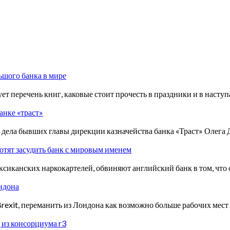
ьшого банка в мире
т перечень книг, каковые стоит прочесть в праздники и в насту
банке «траст»
дела бывших главы дирекции казначейства банка «Траст» Олега 
отят засудить банк с мировым именем
сиканских наркокартелей, обвиняют английский банк в том, что
ндона
rexit, переманить из Лондона как возможно больше рабочих мест 
 из консорциума r3