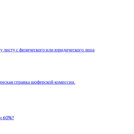
у листу с физического или юридического лица
нская справка шоферской комиссии.
ли 60%?