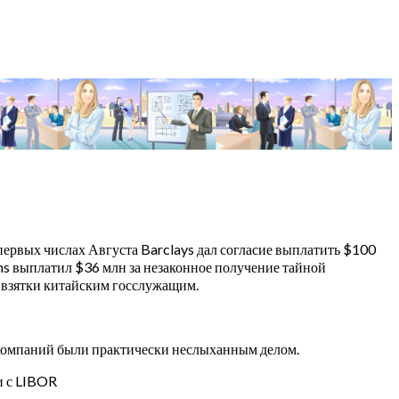
ервых числах Августа Barclays дал согласие выплатить $100
hs выплатил $36 млн за незаконное получение тайной
 взятки китайским госслужащим.
 компаний были практически неслыханным делом.
и с LIBOR