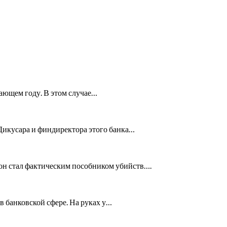
пающем году. В этом случае…
Дикусара и финдиректора этого банка…
 он стал фактическим пособником убийств….
в банковской сфере. На руках у…