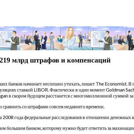
219 млрд штрафов и компенсаций
х банков начинает неспешно утихать, пишет The Economist. В п
пуляциях ставкой LIBOR. Фактически в один момент Goldman Sac
gan в скором будущем расстанется с многомиллионной суммой за
сли сравнить со штрафами совсем недавнего времени.
иса 2008 года федеральные расследования в отношении денежных
ним большим банком, которому нужно будет ответить за махинаци