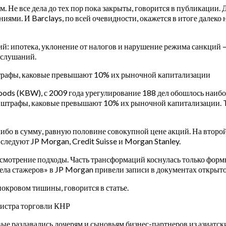
м. Не все дела до тех пор пока закрыты, говорится в публикаци
ми. И Barclays, по всей очевидности, окажется в итоге далеко 
й: ипотека, уклонение от налогов и нарушение режима санкций —
 слушаний.
трафы, каковые превышают 10% их рыночной капитализации
oods (KBW), с 2009 года урегулирование 188 дел обошлось наи
 штрафы, каковые превышают 10% их рыночной капитализации. Th
либо в сумму, равную половине совокупной цене акций. На втор
ледуют JP Morgan, Credit Suisse и Morgan Stanley.
мотрение подходы. Часть трансформаций коснулась только формы
ла стажеров» в JP Morgan привели записи в документах открыто
окровом тишины, говорится в статье.
нистра торговли КНР
вые раздавались дочерям и сыновьям бизнес-партнеров из азиатск