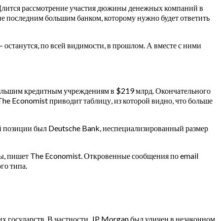
и. Длится рассмотрение участия дюжины денежных компаний в
не последним большим банком, которому нужно будет ответить
 останутся, по всей видимости, в прошлом. А вместе с ними
большим кредитным учреждениям в $219 млрд. Окончательного
e Economist приводит таблицу, из которой видно, что больше
ой позиции был Deutsche Bank, неспециализированный размер
, пишет The Economist. Откровенные сообщения по email
го типа.
их государств. В частности, JP Morgan был уличен в незаконном