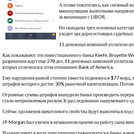
А позже покатились, как снежный ко
манипуляциях валютными направления
за махинации с LIBOR.
Но скандалы трех основных категори
уходит эра дорогостоящих судебных
11 денежных компаний уплатили ш
Как показывают эти инвестиционного банка Keefe, Bruyette W
разрешения ждут еще 278 дел. 11 денежных компаний уплатили
вторых отличился в этом отношении Bank of America.
Ему нарушения разной степени тяжести поднялись в $77 млрд, 
штрафов которого достиг 30% рыночной капитализации. Потом с
Огромные суммы штрафов вынудили банки производить перерас
стали неприемлемым риском. К расследованию нашумевшего «де
Сейчас одолжения щекотливого свойства будут выясняться под п
JP Morgan был уличен в незаконном приеме на работу сына ми
Издание имеет в виду приглашения стажироваться в банке, како