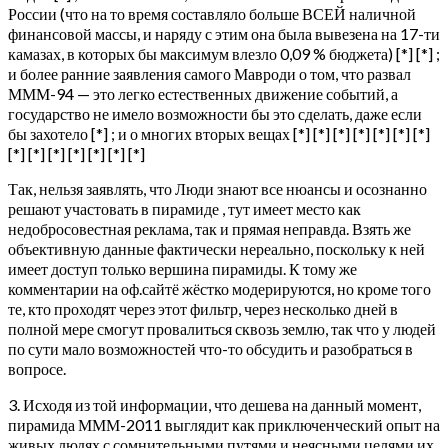
России (что на то время составляло больше ВСЕЙ наличной
финансовой массы, и наряду с этим она была вывезена на 17-ти
камазах, в которых бы максимум влезло 0,09 % бюджета) [*] [*] ;
и более ранние заявления самого Мавроди о том, что развал
МММ-94 — это легко естественных движение событий, а
государство не имело возможности бы это сделать, даже если
бы захотело [*] ; и о многих вторых вещах [*] [*] [*] [*] [*] [*] [*]
[*] [*] [*] [*] [*] [*] [*]
Так, нельзя заявлять, что Люди знают все нюансы и осознанно
решают участовать в пирамиде , тут имеет место как
недобросовестная реклама, так и прямая неправда. Взять же
объективную данные фактически нереально, поскольку к ней
имеет доступ только вершина пирамиды. К тому же
комментарии на оф.сайтё жёстко модерируются, но кроме того
те, кто проходят через этот фильтр, через несколько дней в
полной мере смогут провалиться сквозь землю, так что у людей
по сути мало возможностей что-то обсудить и разобраться в
вопросе.
3. Исходя из той информации, что дешева на данный момент,
пирамида МММ-2011 выглядит как приключенческий опыт на
живых людях с сомнительными путями и неясными целями их