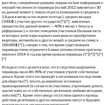
рассчёты, совершённые разными людьми на базе информации о
текущей численности пирамиды (на май 2012 заявляется о 30
на данный момент ), темпах её роста (повышение в среднем в
1,4 раза в месяц за последние полгода ), средних вкладах
(1000$ ), участии других государств [*] [*] . заявленных
процентах (на данный момент — 40% в месяц + бонусы и
реферальные ), и логике поведения участников (большая часть
из которых хотят израсходовать выигрыш на приобретение
квартиры, автомобили и других вещей, в среднем на сумму в
100.000$ [*] ), говорят о том, что время существования
пирамиды очень ограничего (самые оптимистичные прогнозы
именуют 2014-й год как время провала пирамиды ) [*] [*] [*] [*]
[*]
Исходя из этого делается ясно, что в следствии разрушения
пирамиды около 80-90% её участников утратят собственные
деньги. Кроме этого это приведёт к негативным последствиям
для общества [*] . вполть до вероятных уголовных
правонарушений (в случае если участники, утратившие деньги,
захотят взять их со собственных десятников любыми методами,
либо им) [*] . Кроме этого ввиду отсутствия единого юрлица
действия десятников и других начальников смогут в будущем
трактоваться как организация незаконной