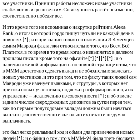
все участники. Принцип работы несложен: новые участники
снабжают выигрыш ветхим. Совокупность растёт неизменно,
соответственно победят все.
И это кроме того не вспоминая о накрутке рейтинга Alexa
Rank, о итогах которой гордо пишут чуть ли не каждый день в
новостях [*] ; и о признании только по окончании 3-4 месяцев
самим Мавроди факта лжи относительно того, что Всем Всё
Платится, в то время в то время, когда о невыплатах в далеком
прошлом писали кроме того на оф.сайте [*] [*] [*] [*] ; и о
наличии лживой информации на основной странице о том, что
в МММ достаточно сделать вклад и не обязательно завлекать
новых участников, и это при том, что по факту таких людей сам
Мавроди уже именует пьявками, и струтуры, в которых нет
притока новых участников, подлежат расформированию, а их
управление — исключению из совокупности [*] ; и об отмене
задним числом сверхдоходных депозитов за сутки перед тем,
как по первым полугодовым вкладам должны были начаться
выплаты, соответственно изначально их никто и не думал
выплачивать,
это был легко рекламный ход и обман для привлечения новых
людей [*] ; и о байки о том, что в МММ-94 была треть бюджета