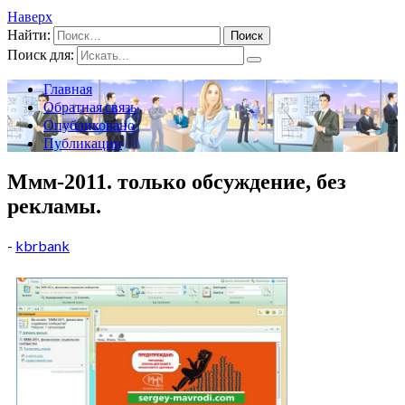
Наверх
Найти:
Поиск для:
Главная
Обратная связь
Опубликовано
Публикации
Ммм-2011. только обсуждение, без
рекламы.
-
kbrbank