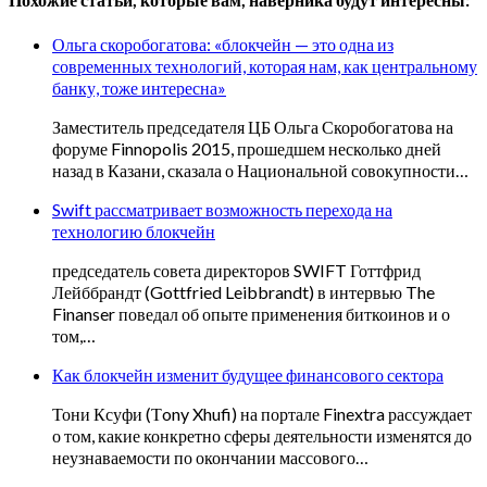
Ольга скоробогатова: «блокчейн — это одна из
современных технологий, которая нам, как центральному
банку, тоже интересна»
Заместитель председателя ЦБ Ольга Скоробогатова на
форуме Finnopolis 2015, прошедшем несколько дней
назад в Казани, сказала о Национальной совокупности…
Swift рассматривает возможность перехода на
технологию блокчейн
председатель совета директоров SWIFT Готтфрид
Лейббрандт (Gottfried Leibbrandt) в интервью The
Finanser поведал об опыте применения биткоинов и о
том,…
Как блокчейн изменит будущее финансового сектора
Тони Ксуфи (Тony Xhufi) на портале Finextra рассуждает
о том, какие конкретно сферы деятельности изменятся до
неузнаваемости по окончании массового…