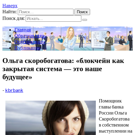
Наверх
Найти:
Поиск для:
Главная
Обратная связь
Опубликовано
Публикации
Ольга скоробогатова: «блокчейн как
закрытая система — это наше
будущее»
-
kbrbank
Помощник
главы банка
России Ольга
Скоробогатова
в собственном
выступлении на