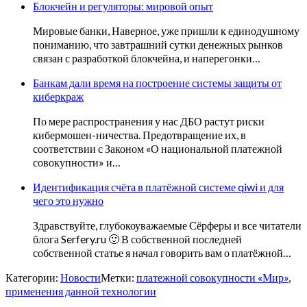
Блокчейн и регуляторы: мировой опыт
Мировые банки, Наверное, уже пришли к единодушному
пониманию, что завтрашний сутки денежных рынков
связан с разработкой блокчейна, и наперегонки…
Банкам дали время на построение системы защиты от
киберкраж
По мере распространения у нас ДБО растут риски
кибермошен-ничества. Предотвращение их, в
соответствии с Законом «О национальной платежной
совокупности» и…
Идентификация счёта в платёжной системе qiwi и для
чего это нужно
Здравствуйте, глубокоуважаемые Сёрферы и все читатели
блога Serfery.ru 🙂 В собственной последней
собственной статье я начал говорить вам о платёжной…
Категории:
Новости
Метки:
платежной совокупности «Мир»
,
применения данной технологии