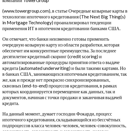
компании TowerGroup
(www.towergroup.com), в статье Очередные козырные карты в
технологии ипотечного кредитования (The Next Big Thing(s)
in Mortgage Technology) проанализировал тенденции
применения ИТ в ипотечном кредитовании банками США.
Он отмечает, что банки неизменно готовы применить
очередную козырную карту из области разработки, которая
обеспечит им конкурентные преимущества. За последнее
десятилетие кредитный скоринг (credit scoring) и
автоматизированные процедуры принятия ответа о выдаче
кредита (automated underwriting) и были такими картами. Но
в банках США, занимающихся ипотечным кредитованием, так
же, как и прежде нет прекрасно синхронизированных,
сквозных (end-to-end) процессов кредитования, в рамках
которых координируется перемещение как данных, так и
документов, начиная с точки продажи и заканчивая выдачей
кредита.
На данный момент, думает господин Фокарди, процесс
ипотечного кредитования, складывающийся из бессчётных
подпроцессов класса человек-человек, человек-совокупность,