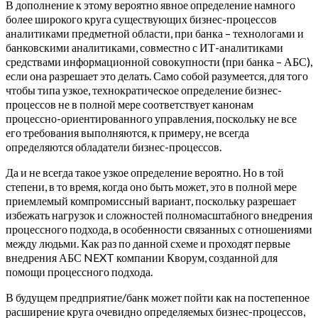
В дополнение к этому вероятно явное определение намного
более широкого круга существующих бизнес-процессов
аналитиками предметной области, при банка – технологами и
банковскими аналитиками, совместно с ИТ-аналитиками
средствами информационной совокупности (при банка – АБС),
если она разрешает это делать. Само собой разумеется, для того
чтобы типа узкое, технократическое определение бизнес-
процессов не в полной мере соответствует канонам
процессно-ориентированного управления, поскольку не все
его требования выполняются, к примеру, не всегда
определяются обладатели бизнес-процессов.
Да и не всегда такое узкое определение вероятно. Но в той
степени, в то время, когда оно быть может, это в полной мере
приемлемый компромиссный вариант, поскольку разрешает
избежать нагрузок и сложностей полномасштабного внедрения
процессного подхода, в особенности связанных с отношениями
между людьми. Как раз по данной схеме и проходят первые
внедрения АБС NEXT компании Кворум, созданной для
помощи процессного подхода.
В будущем предприятие/банк может пойти как на постепенное
расширение круга очевидно определяемых бизнес-процессов,