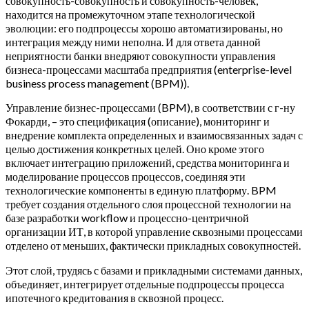
совокупность-совокупность и совокупность-человек,
находится на промежуточном этапе технологической
эволюции: его подпроцессы хорошо автоматизированы, но
интеграция между ними неполна. И для ответа данной
неприятности банки внедряют совокупности управления
бизнеса-процессами масштаба предприятия (enterprise-level
business process management (BPM)).
Управление бизнес-процессами (BPM), в соответствии с г-ну
Фокарди, – это спецификация (описание), мониторинг и
внедрение комплекта определенных и взаимосвязанных задач с
целью достижения конкретных целей. Оно кроме этого
включает интеграцию приложений, средства мониторинга и
моделирование процессов процессов, соединяя эти
технологические компоненты в единую платформу. BPM
требует создания отдельного слоя процессной технологии на
базе разработки workflow и процессно-центричной
организации ИТ, в которой управление сквозными процессами
отделено от меньших, фактически прикладных совокупностей.
Этот слой, трудясь с базами и прикладными системами данных,
объединяет, интегрирует отдельные подпроцессы процесса
ипотечного кредитования в сквозной процесс.