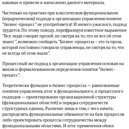
каковые и привели к написанию данного материала.
Частенько на практике при классическом функциональном
(иерархическом) подходе к организации управления понятие
“бизнес-процесс” не употребляется! И ничего ужасного, подход
трудится. По этому поводу, перефразируя известное выражение
“Все люди говорят прозой, не смотря на то, что не все об этом
знают ”, возможно сообщить “Бизнес-процессы – это та проза,
которой постоянно говорили управленцы, не смотря на то, что
не всегда об этом знали”.
Процессный же подход к организации управления основан на
явном и формализованном определения понятия “бизнес-
процесс”.
Теоретически функции и бизнес-процессы — равнозначные
понятия управления, итог и функционального, и процессного
подходов — проектирование организационной структуры
(функциональных областей) и порядка сотрудничеств
структурных единиц. Различие лишь в том, с чего начать:
распределять функциональные обязанности на базе процессов
либо проектировать процессы сотрудничества между
функциональными областями.
И итог применения обоих