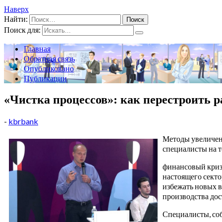
Наверх
Найти:
Поиск для:
Главная
Обратная связь
Опубликовано
Публикации
«Чистка процессов»: как перестроить р
-
kbrbank
Методы увеличен
специалисты на т
финансовый кризи
настоящего секто
избежать новых в
производства дос
Специалисты, соб