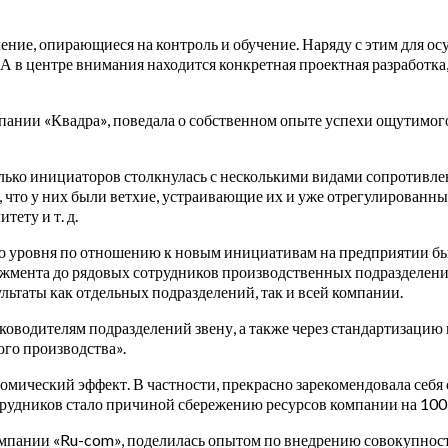
ние, опирающиеся на контроль и обучение. Наряду с этим для ос
 в центре внимания находится конкретная проектная разработка,
ании «Квадра», поведала о собственном опыте успехи ощутимого 
лько инициаторов столкнулась с несколькими видами сопротивлен
, что у них были ветхие, устраивающие их и уже отрегулированны
ету и т. д.
го уровня по отношению к новым инициативам на предприятии 
жмента до рядовых сотрудников производственных подразделений
ьтаты как отдельных подразделений, так и всей компании.
оводителям подразделений звену, а также через стандартизацию 
го производства».
омический эффект. В частности, прекрасно зарекомендовала себя
рудников стало причиной сбережению ресурсов компании на 100 ты
компании «Ru-com», поделилась опытом по внедрению совокупно