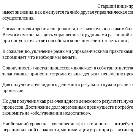
Старший вице-пр
имеет значения, как именуется та либо другая управленческая с
осуществления.
Согласно точки зрения специалиста, не значительно, о каком б
Всем им нужно наладить управление сотрудниками различной к
при попустительстве способны в конечном счете стереть с лица 
К сожалению, увлечение разными управленческими практиками в 
вспоминает, что необходимы деньги.
Совокупность «чистки процессов» включает в себя три ответс
талантливые принести «стремительные деньги», неизменно пре
Для получения очевидного денежного результата нужно реализо
процессов.
Но для получения как раз очевидного денежного результата нуж
процессов. Достижение долговременных преимуществ потребует о
экономить на «обслуживании недостатков».
Наибольший уровень — увеличение эффективности — потребует т
нерациональной сложности, минимизация утрат при развитии о