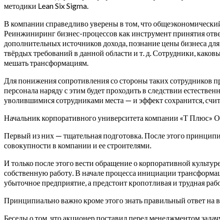
методики Lean Six Sigma.
В компании справедливо уверены в том, что общеэкономический 
Реинжиниринг бизнес-процессов как инструмент принятия ответ
дополнительных источников дохода, познание цены бизнеса для 
твёрдых требований в данной области и т. д. Сотрудники, како
мешать трансформациям.
Для понижения сопротивления со стороны таких сотрудников пр
персонала наряду с этим будет проходить в следствии естестве
уволившимися сотрудниками места — и эффект сохранится, счит
Начальник корпоративного университета компании «Т Плюс» Ол
Первый из них — тщательная подготовка. После этого принцип
совокупности в компании и ее строителями.
И только после этого вести обращение о корпоративной культур
собственную работу. В начале процесса инициации трансформаци
убыточное предприятие, а предстоит кропотливая и трудная рабо
Принципиально важно кроме этого знать правильный ответ на во
Беседы о том, что акционер поставил перед менеджментом зада