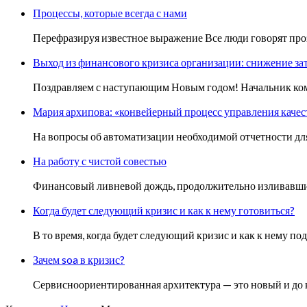
Процессы, которые всегда с нами
Перефразируя известное выражение Все люди говорят прозой
Выход из финансового кризиса организации: снижение за
Поздравляем с наступающим Новым годом! Начальник комп
Мария архипова: «конвейерный процесс управления каче
На вопросы об автоматизации необходимой отчетности дл
На работу с чистой совестью
Финансовый ливневой дождь, продолжительно изливавшийс
Когда будет следующий кризис и как к нему готовиться?
В то время, когда будет следующий кризис и как к нему п
Зачем soa в кризис?
Сервисноориентированная архитектура — это новый и до 