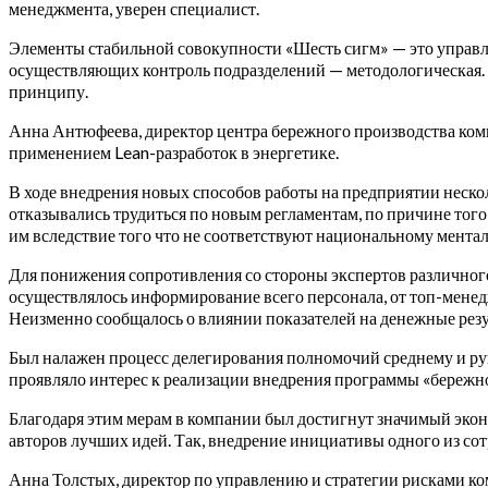
менеджмента, уверен специалист.
Элементы стабильной совокупности «Шесть сигм» — это управле
осуществляющих контроль подразделений — методологическая. А
принципу.
Анна Антюфеева, директор центра бережного производства комп
применением Lean-разработок в энергетике.
В ходе внедрения новых способов работы на предприятии неско
отказывались трудиться по новым регламентам, по причине того
им вследствие того что не соответствуют национальному менталит
Для понижения сопротивления со стороны экспертов различно
осуществлялось информирование всего персонала, от топ-менед
Неизменно сообщалось о влиянии показателей на денежные резул
Был налажен процесс делегирования полномочий среднему и рук
проявляло интерес к реализации внедрения программы «бережно
Благодаря этим мерам в компании был достигнут значимый экон
авторов лучших идей. Так, внедрение инициативы одного из сот
Анна Толстых, директор по управлению и стратегии рисками 