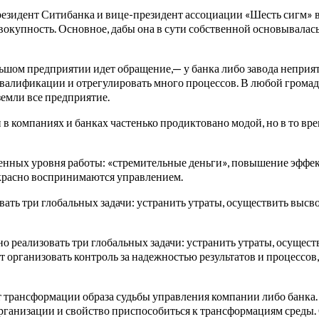
езидент Ситибанка и вице-президент ассоциации «Шесть сигм» в
овокупность. Основное, дабы она в сути собственной основывалась
ольшом предприятии идет обращение,— у банка либо завода непри
валификации и отрегулировать много процессов. В любой громад
земли все предприятие.
компаниях и банках частенько продиктовано модой, но в то врем
твенных уровня работы: «стремительные деньги», повышение эфф
красно воспринимаются управлением.
вать три глобальных задачи: устранить утраты, осуществить выс
но реализовать три глобальных задачи: устранить утраты, осуще
рганизовать контроль за надежностью результатов и процессов, 
рансформации образа судьбы управления компании либо банка. О
рганизации и свойство приспособиться к трансформациям среды.