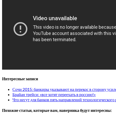
Интересные записи
Сочи 2015: банкиры указывают на перекос в сторону уси
Брайан трейси: «все хотят переехать в россию!»
Что несут для банков пять направлений технологического
Похожие статьи, которые вам, наверника будут интересны: