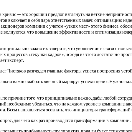
кризис — это хороший предлог взглянуть на ветхие неприятности
ов включает в себя пара ответственных задач: оптимизацию изде
акционеров компании с учетом «узких мест» этого бизнеса, обос
вые волнуются, что повышение эффективности и оптимизация издер
инципиально важно их заверить, что увольнение в связи с новы
нных процессов «текучки кадров», исходя из этого достаточно пр
ает эксперт.
ег Чистяков разглядел главные факторы успеха построения уст
иально важно выбрать «верный маршрут успехи цели». Нужно на
е, по причине того, что принципиально важно, дабы любой сотру
й необходимо убедиться, что на каждом уровне в компании знают,
та. Всем направляться осознать, что инициаторы трансформаций б
прос, для чего как раз производятся трансформации в компании.
чу повышать прибыльность предприятия, вряд ли будут стимулиров