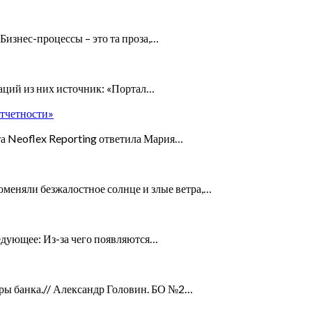
Бизнес-процессы – это та проза,…
аций из них источник: «Портал…
отчетности»
та Neoflex Reporting ответила Мария…
меняли безжалостное солнце и злые ветра,…
ледующее: Из-за чего появляются…
ры банка.// Александр Головин. БО №2…