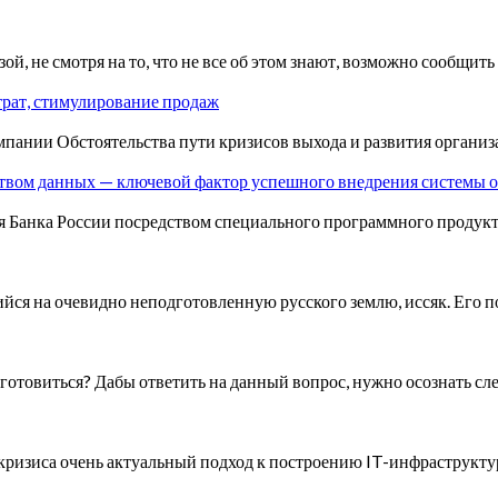
, не смотря на то, что не все об этом знают, возможно сообщить 
трат, стимулирование продаж
ании Обстоятельства пути кризисов выхода и развития организ
ством данных — ключевой фактор успешного внедрения системы 
я Банка России посредством специального программного продук
я на очевидно неподготовленную русского землю, иссяк. Его по
одготовиться? Дабы ответить на данный вопрос, нужно осознать с
кризиса очень актуальный подход к построению IT-инфраструкту