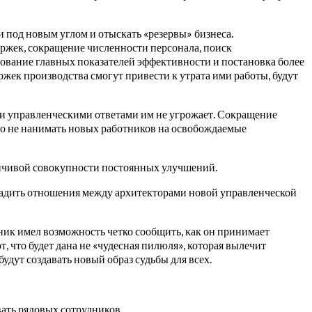
 под новым углом и отыскать «резервы» бизнеса.
ржек, сокращение численности персонала, поиск
нование главных показателей эффективности и постановка более
жек производства смогут привести к утрата ими работы, будут
ми управленческими ответами им не угрожает. Сокращение
осто не нанимать новых работников на освобождаемые
ойчивой совокупности постоянных улучшений.
ладить отношения между архитекторами новой управленческой
дник имел возможность четко сообщить, как он принимает
 что будет дана не «чудесная пилюля», которая вылечит
удут создавать новый образ судьбы для всех.
ать рядовых сотрудников.