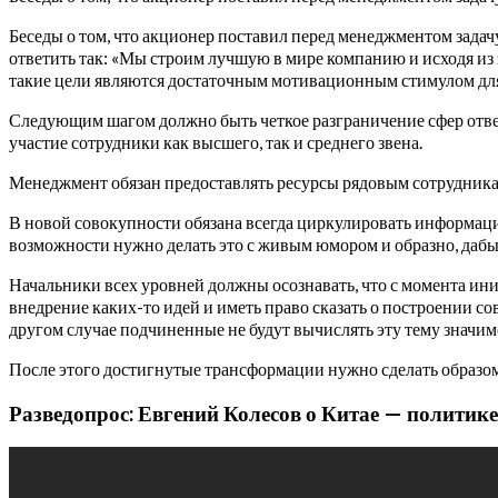
Беседы о том, что акционер поставил перед менеджментом зада
ответить так: «Мы строим лучшую в мире компанию и исходя из 
такие цели являются достаточным мотивационным стимулом дл
Следующим шагом должно быть четкое разграничение сфер ответ
участие сотрудники как высшего, так и среднего звена.
Менеджмент обязан предоставлять ресурсы рядовым сотрудникам
В новой совокупности обязана всегда циркулировать информация.
возможности нужно делать это с живым юмором и образно, дабы
Начальники всех уровней должны осознавать, что с момента ин
внедрение каких-то идей и иметь право сказать о построении с
другом случае подчиненные не будут вычислять эту тему значи
После этого достигнутые трансформации нужно сделать образом 
Разведопрос: Евгений Колесов о Китае — политике