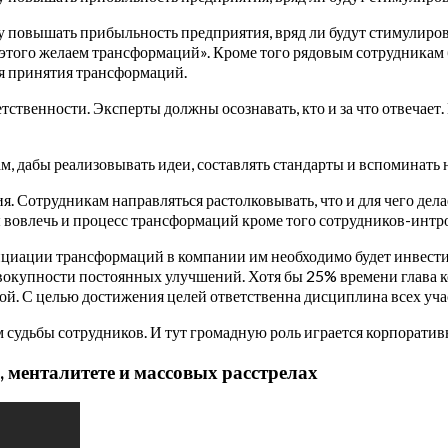
чу повышать прибыльность предприятия, вряд ли будут стимулиро
этого желаем трансформаций». Кроме того рядовым сотрудникам б
я принятия трансформаций.
ственности. Эксперты должны осознавать, кто и за что отвечае
, дабы реализовывать идеи, составлять стандарты и вспоминать 
 Сотрудникам направляться растолковывать, что и для чего делае
 вовлечь и процесс трансформаций кроме того сотрудников-интр
ициации трансформаций в компании им необходимо будет инвестир
овокупности постоянных улучшений. Хотя бы 25% времени глава ко
мой. С целью достижения целей ответственна дисциплина всех уч
судьбы сотрудников. И тут громадную роль играется корпоративна
, менталитете и массовых расстрелах