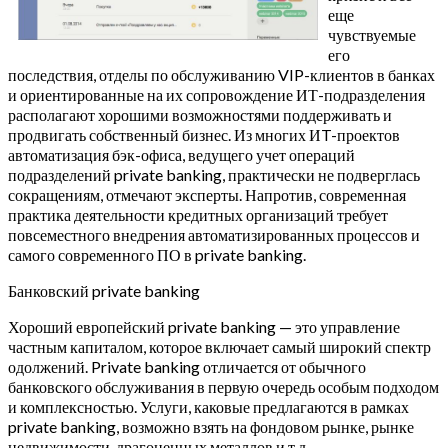
еще
чувствуемые
его
последствия, отделы по обслуживанию VIP-клиентов в банках
и ориентированные на их сопровождение ИТ-подразделения
располагают хорошими возможностями поддерживать и
продвигать собственный бизнес. Из многих ИT-проектов
автоматизация бэк-офиса, ведущего учет операций
подразделений private banking, практически не подверглась
сокращениям, отмечают эксперты. Напротив, современная
практика деятельности кредитных организаций требует
повсеместного внедрения автоматизированных процессов и
самого современного ПО в private banking.
Банковский private banking
Хороший европейский private banking — это управление
частным капиталом, которое включает самый широкий спектр
одолжений. Private banking отличается от обычного
банковского обслуживания в первую очередь особым подходом
и комплексностью. Услуги, каковые предлагаются в рамках
private banking, возможно взять на фондовом рынке, рынке
недвижимости, драгоценных металлов и т.д.