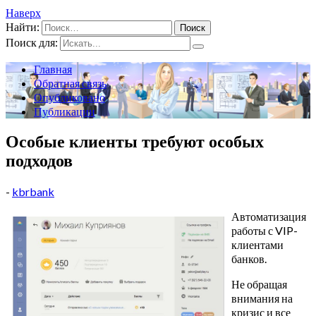
Наверх
Найти:
Поиск для:
Главная
Обратная связь
Опубликовано
Публикации
Особые клиенты требуют особых
подходов
-
kbrbank
Автоматизация
работы с VIP-
клиентами
банков.
Не обращая
внимания на
кризис и все