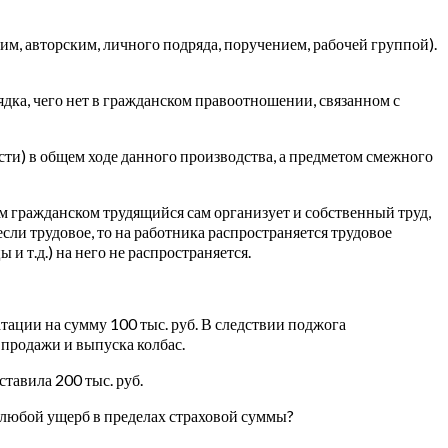
м, авторским, личного подряда, поручением, рабочей группой).
дка, чего нет в гражданском правоотношении, связанном с
ти) в общем ходе данного производства, а предметом смежного
ом гражданском трудящийся сам организует и собственный труд,
ли трудовое, то на работника распространяется трудовое
 и т.д.) на него не распространяется.
ации на сумму 100 тыс. руб. В следствии поджога
продажи и выпуска колбас.
тавила 200 тыс. руб.
т любой ущерб в пределах страховой суммы?