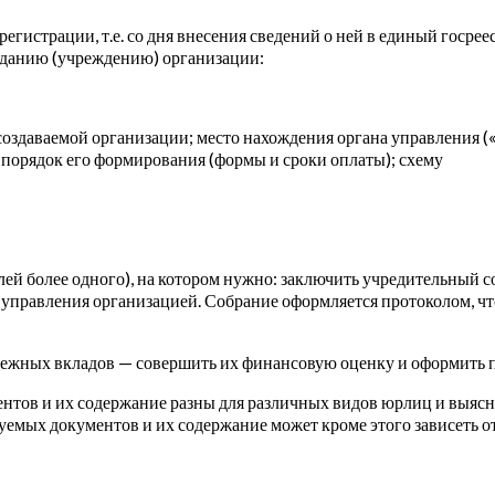
егистрации, т.е. со дня внесения сведений о ней в единый госре
зданию (учреждению) организации:
здаваемой организации; место нахождения органа управления («ю
 порядок его формирования (формы и сроки оплаты); схему
елей более одного), на котором нужно: заключить учредительный 
аны управления организацией. Собрание оформляется протоколом, ч
енежных вкладов — совершить их финансовую оценку и оформить 
ентов и их содержание разны для различных видов юрлиц и выяс
уемых документов и их содержание может кроме этого зависеть от