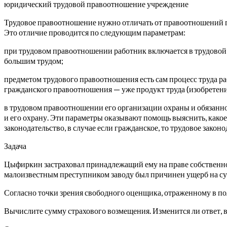
юридический трудовой правоотношение учреждение
Трудовое правоотношение нужно отличать от правоотношений гр
Это отличие проводится по следующим параметрам:
при трудовом правоотношении работник включается в трудовой 
большим трудом;
предметом трудового правоотношения есть сам процесс труда р
гражданского правоотношения — уже продукт труда (изобретение,
в трудовом правоотношении его организации охраны и обязаннос
и его охрану. Эти параметры оказывают помощь выяснить, какое
законодательство, в случае если гражданское, то трудовое законо
Задача
Цыфиркин застраховал принадлежащий ему на праве собственнос
малоизвестным преступником заводу был причинен ущерб на сум
Согласно точки зрения свободного оценщика, отраженному в поли
Вычислите сумму страхового возмещения. Изменится ли ответ, 