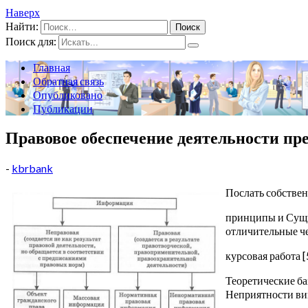
Наверх
Найти:
Поиск для:
Главная
Обратная связь
Опубликовано
Публикации
Правовое обеспечение деятельности пр
-
kbrbank
Послать собстве
принципы и Сущн
отличительные ч
курсовая работа [
Теоретические б
Неприятности ви