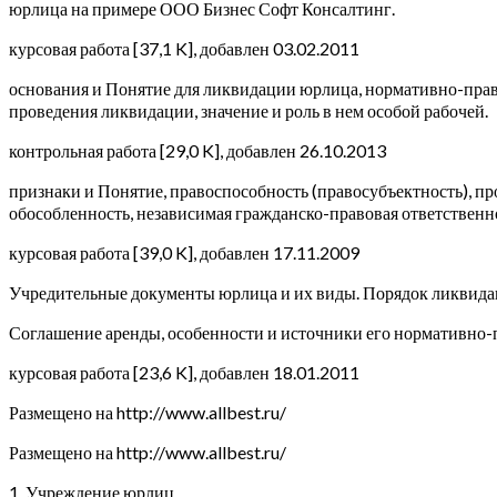
юрлица на примере ООО Бизнес Софт Консалтинг.
курсовая работа [37,1 K], добавлен 03.02.2011
основания и Понятие для ликвидации юрлица, нормативно-право
проведения ликвидации, значение и роль в нем особой рабочей.
контрольная работа [29,0 K], добавлен 26.10.2013
признаки и Понятие, правоспособность (правосубъектность), 
обособленность, независимая гражданско-правовая ответственн
курсовая работа [39,0 K], добавлен 17.11.2009
Учредительные документы юрлица и их виды. Порядок ликвидац
Соглашение аренды, особенности и источники его нормативно-
курсовая работа [23,6 K], добавлен 18.01.2011
Размещено на http://www.allbest.ru/
Размещено на http://www.allbest.ru/
1. Учреждение юрлиц