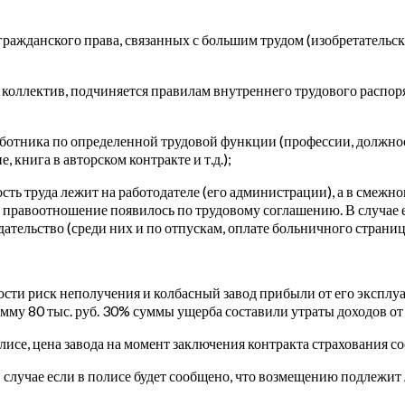
ажданского права, связанных с большим трудом (изобретательски
коллектив, подчиняется правилам внутреннего трудового распоря
аботника по определенной трудовой функции (профессии, должнос
 книга в авторском контракте и т.д.);
ть труда лежит на работодателе (его администрации), а в смежн
 правоотношение появилось по трудовому соглашению. В случае ес
дательство (среди них и по отпускам, оплате больничного страницы
ти риск неполучения и колбасный завод прибыли от его эксплуат
му 80 тыс. руб. 30% суммы ущерба составили утраты доходов от 
се, цена завода на момент заключения контракта страхования сос
в случае если в полисе будет сообщено, что возмещению подлежи