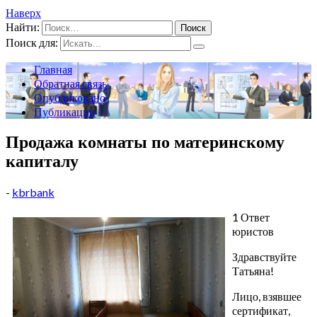
Наверх
Найти:
Поиск для:
Главная
Обратная связь
Опубликовано
Публикации
Продажа комнаты по материнскому
капиталу
-
kbrbank
1 Ответ
юристов
Здравствуйте
Татьяна!
Лицо, взявшее
сертификат,