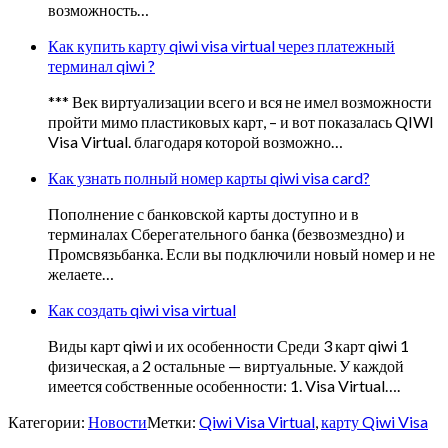
возможность…
Как купить карту qiwi visa virtual через платежный
терминал qiwi ?
*** Век виртуализации всего и вся не имел возможности
пройти мимо пластиковых карт, – и вот показалась QIWI
Visa Virtual. благодаря которой возможно…
Как узнать полный номер карты qiwi visa card?
Пополнение с банковской карты доступно и в
терминалах Сберегательного банка (безвозмездно) и
Промсвязьбанка. Если вы подключили новый номер и не
желаете…
Как создать qiwi visa virtual
Виды карт qiwi и их особенности Среди 3 карт qiwi 1
физическая, а 2 остальные — виртуальные. У каждой
имеется собственные особенности: 1. Visa Virtual….
Категории:
Новости
Метки:
Qiwi Visa Virtual
,
карту Qiwi Visa