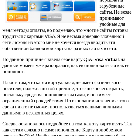
зарубежные
сайты. Не везде
принимают
удобные для
меня методы оплаты, но подмечаю, что многие сайты готовы
трудиться с картами VISA. Я не весьма доверяю глобальной
сети, исходя из этого мне не хочется всегда вводить эти
собственной банковской карты на разных сайтах в сети.
По данной причине я завела себе карту Qiwi Visa Virtual. на
данный момент уже разобралась, как ею пользоваться и как ее
пополнять.
Плюс в том, что карта виртуальная, не имеет физического
носителя, надёжна по той причине, что с нее нечего красть,
поскольку средства пополняете вы сами, и она имеет
ограниченный срок действия. По окончании истечения этого
срока никто не сможет воспользоваться вашими личными
данными в незаконных целях.
Сперва остановлюсь подробнее на том, как эту карту взять. Так
как с этим связано и само пополнение. Карту приобретаем
через сайт Qiwi. Чтобы вам выдали карту, у вас должен быть