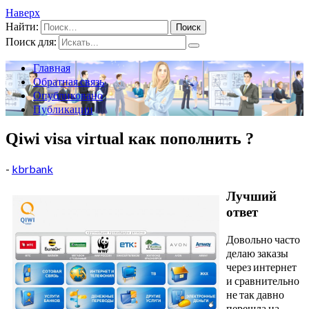
Наверх
Найти:
Поиск для:
Главная
Обратная связь
Опубликовано
Публикации
Qiwi visa virtual как пополнить ?
-
kbrbank
Лучший
ответ
Довольно часто
делаю заказы
через интернет
и сравнительно
не так давно
перешла на