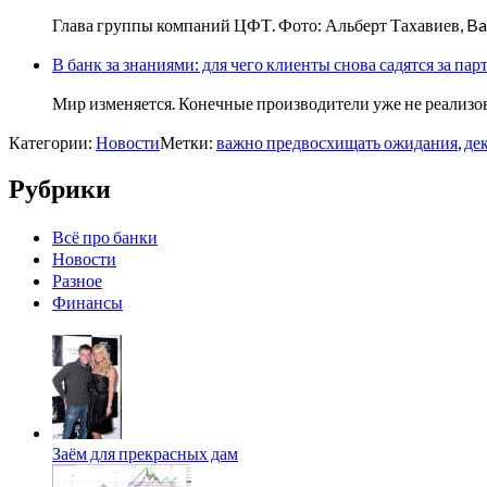
Глава группы компаний ЦФТ. Фото: Альберт Тахавиев, Ban
В банк за знаниями: для чего клиенты снова садятся за пар
Мир изменяется. Конечные производители уже не реализов
Категории:
Новости
Метки:
важно предвосхищать ожидания
,
де
Рубрики
Всё про банки
Новости
Разное
Финансы
Заём для прекрасных дам