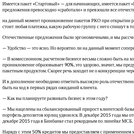
Имеется пакет «Стартовый» — для начинающих, имеется пакет «Р
предложения превосходно «сработали» и превзошли все отечес
на данный момент проникновение пакетов РКО при открытии рас
стоит любая платежка, какую рабочую группу с него спишут в том
Отечественные предложения были эргономичными, и мы рассчи
— Удобство — это ясно. Но вероятно ли на данный момент сопе
— В комиссионном, расчетном бизнесе весьма сложно быть на хо
проникновение образовывает 90%, это здорово, значит, мы пред
пакетным продуктом. Скорее речь заходит не о конкуренции чер
И в дополнение необходимо отметить высокую роль отечествен
быть на ход в первых рядах ожиданий клиента.
— Как вы планируете развивать бизнес в этом году?
— Мы нацелены на сбалансированный прирост клиентской базы и
портфель депозитов юрлиц удвоился. В декабре 2015 года мы отк
декабре 2015 года в Бинбанке стал рекордным по линейке МСБ.
Наряду с этим 50% кредитов мы предоставляем с применением м