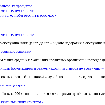
инансовых продуктов
 меньше, чем клиент»
ля того, чтобы рассчитаться с мфо»
 меньше, чем клиент»
о обслуживания и денег. Денег — нужно недорогих, а обслужива
т-офисные решения»
ом рынке средних и маленьких кредитных организаций поведал д
ей платформы клиенты банков находят партнеров по всему миру»
вать клиента банка новой услугой, по причине того, что не знаю
цинские центры»
енбанк, за 2016 год пополнился квитанциями приблизительно тыся
я клиенты наших клиентов»