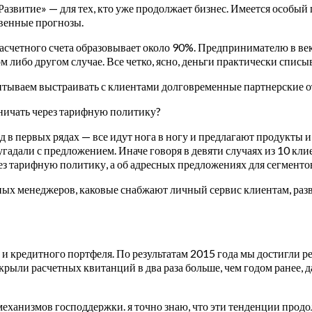
азвитие» — для тех, кто уже продолжает бизнес. Имеется особый
твенные прогнозы.
четного счета образовывает около 90%. Предпринимателю в век в
 либо другом случае. Все четко, ясно, деньги практически списыв
тываем выстраивать с клиентами долговременные партнерские 
рничать через тарифную политику?
д в первых рядах — все идут нога в ногу и предлагают продукты 
угадали с предложением. Иначе говоря в девяти случаях из 10 к
ез тарифную политику, а об адресных предложениях для сегменто
ных менеджеров, каковые снабжают личный сервис клиентам, раз
 кредитного портфеля. По результатам 2015 года мы достигли ре
рыли расчетных квитанций в два раза больше, чем годом ранее, д
еханизмов господдержки. я точно знаю, что эти тенденции продо