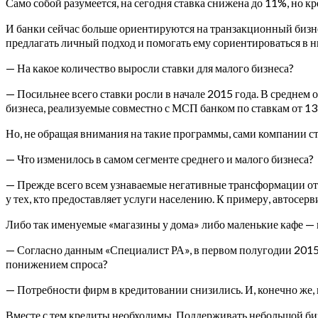
Само собой разумеется, на сегодня ставка снижена до 11%, но к
И банки сейчас больше ориентируются на транзакционный бизн
предлагать личный подход и помогать ему сориентироваться в 
— На какое количество выросли ставки для малого бизнеса?
— Посильнее всего ставки росли в начале 2015 года. В средне
бизнеса, реализуемые совместно с МСП банком по ставкам от 13
Но, не обращая внимания на такие программы, сами компании ст
— Что изменилось в самом сегменте среднего и малого бизнеса?
— Прежде всего всем узнаваемые негативные трансформации от
у тех, кто предоставляет услуги населению. К примеру, автосер
Либо так именуемые «магазины у дома» либо маленькие кафе — и
— Согласно данным «Специалист РА», в первом полугодии 2015 г
понижением спроса?
— Потребности фирм в кредитовании снизились. И, конечно же, 
Вместе с тем кредиты необходимы. Поддерживать небольшой бизн