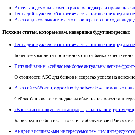
Ангелы и демоны: схватка риск-менеджера и продавца ф
Геннадий жужлев: «банк отвечает за погашение кредита не
Александр соломкин: «часто в кооператив приходят люди д
Похожие статьи, которые вам, наверника будут интересны:
Геннадий жужлев: «банк отвечает за погашение кредита не
Большие компании постоянно хотят от банка качественног
Виталий занин: «сейчас наиболее актуальны легкие фрон
О стоимости АБС для банков и секретах успеха на денежн
Алексей субботин, opportunity network: «с помощью наш
Сейчас банковские менеджеры обычно не смогут заинтересо
«Ваш клиент покупает томографы, а наш клонирует меди
Блок среднего бизнеса, что сейчас обслуживает Райффайз
Андрей висящев: «мы интересуемся тем, чем интересуютс