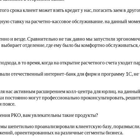
того срока клиент может взять кредит у нас, погасить заем в друг
ную ставку на расчетно-кассовое обслуживание. на данный момен
нно и везде. Сравнительно не так давно мы запустили эргономич
 он выбирает отделение, где ему было бы комфортно обслуживатьс
дхода, в то время, когда на открытие расчетного счета уходит пар
али отечественный интернет-банк для фирм и программу 1С, не 
я нас активным расширением колл-центра для юрлиц. на данный 
ки постоянно могут профессионально проконсультировать, решит
 поясе.
ения РКО, вам увлекательны такие продукты?
ь, мы шепетильно проанализировали клиентскую базу, поразмыслил
жений, ориентированных на различные сегменты бизнеса.