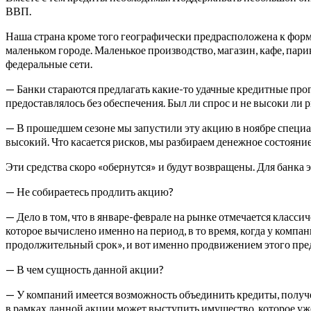
ВВП.
Наша страна кроме того географически предрасположена к форми
маленьком городе. Маленькое производство, магазин, кафе, пар
федеральные сети.
— Банки стараются предлагать какие-то удачные кредитные прог
предоставлялось без обеспечения. Был ли спрос и не высоки ли 
— В прошедшем сезоне мы запустили эту акцию в ноябре специа
высокий. Что касается рисков, мы разбираем денежное состояни
Эти средства скоро «обернутся» и будут возвращены. Для банка 
— Не собираетесь продлить акцию?
— Дело в том, что в январе-феврале на рынке отмечается классич
которое вычислено именно на период, в то время, когда у компа
продолжительный срок», и вот именно продвижением этого пред
— В чем сущность данной акции?
— У компаний имеется возможность объединить кредиты, получе
в рамках данной акции может выступить имущество, которое уже