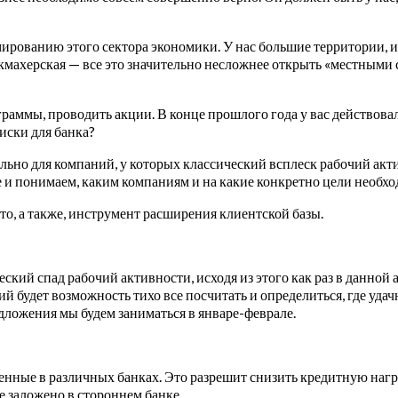
рованию этого сектора экономики. У нас большие территории, и з
икмахерская — все это значительно несложнее открыть «местными с
раммы, проводить акции. В конце прошлого года у вас действовал
риски для банка?
льно для компаний, у которых классический всплеск рабочий акт
е и понимаем, каким компаниям и на какие конкретно цели необх
это, а также, инструмент расширения клиентской базы.
еский спад рабочий активности, исходя из этого как раз в данной
ний будет возможность тихо все посчитать и определиться, где уда
ложения мы будем заниматься в январе-феврале.
нные в различных банках. Это разрешит снизить кредитную нагру
 заложено в стороннем банке.