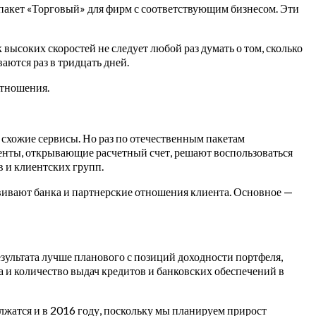
 пакет «Торговый» для фирм с соответствующим бизнесом. Эти
ысоких скоростей не следует любой раз думать о том, сколько
аются раз в тридцать дней.
отношения.
и схожие сервисы. Но раз по отечественным пакетам
лиенты, открывающие расчетный счет, решают воспользоваться
в и клиентских групп.
вивают банка и партнерские отношения клиента. Основное —
зультата лучше планового с позиций доходности портфеля,
а и количество выдач кредитов и банковских обеспечений в
лжатся и в 2016 году, поскольку мы планируем прирост