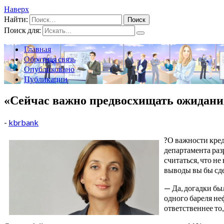
Наверх
Найти:
Поиск для:
Главная
Обратная связь
Опубликовано
Публикации
«Сейчас важно предвосхищать ожидани
-
kbrbank
?О важности кред
департамента раз
считаться, что н
выводы вы бы сд
— Да, догадки бы
одного бареля не
ответственнее то