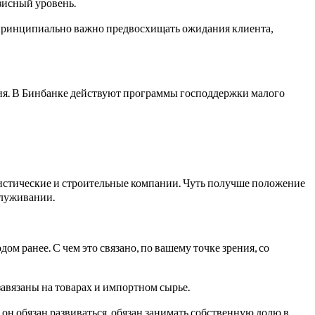
изисный уровень.
 принципиально важно предвосхищать ожидания клиента,
ения. В Бинбанке действуют программы господдержки малого
ристические и строительные компании. Чуть получше положение
служивании.
 ранее. С чем это связано, по вашему точке зрения, со
авязаны на товарах и импортном сырье.
он обязан развиваться, обязан занимать собственную долю в