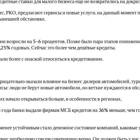
редитные ставки для малого бизнеса еще не возвратились на докр
ес, РКО, предлагают сервисы и новые услуги. на данный момент
нынешней обстановке.
м они возросли на 5–6 процентов. Позже было пара этапов пониж
,25% годовых. Сейчас это более чем дешёвые кредиты.
али более с опаской относиться к кредитованию.
рицательно оказали влияние на бизнес дилеров автомобилей, ту
висы: люди не берут новые автомобили, но ветхие нуждаются в об
х начало открываться больше, в особенности в регионах.
ода банки выдали фирмам МСБ кредитов на 36% меньше, чем годом
менее устойчивым стало денежное состояние компаний, каковые з
ес необходимо совсем совершенно верно. Он должен быть у нас, 