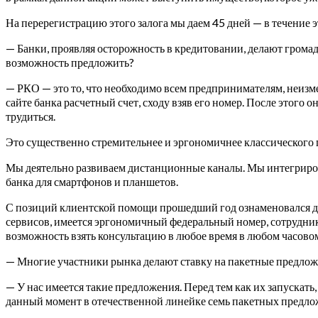
На перерегистрацию этого залога мы даем 45 дней — в течение э
— Банки, проявляя осторожность в кредитовании, делают громад
возможность предложить?
— РКО — это то, что необходимо всем предпринимателям, неизме
сайте банка расчетный счет, сходу взяв его номер. После этого
трудиться.
Это существенно стремительнее и эргономичнее классического по
Мы деятельно развиваем дистанционные каналы. Мы интегриров
банка для смартфонов и планшетов.
С позиций клиентской помощи прошедший год ознаменовался дл
сервисов, имеется эргономичный федеральный номер, сотрудни
возможность взять консультацию в любое время в любом часовом
— Многие участники рынка делают ставку на пакетные предлож
— У нас имеется такие предложения. Перед тем как их запускат
данный момент в отечественной линейке семь пакетных предло