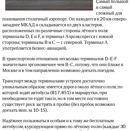
Cамый большой
и самый
сложный для
понимания столичный аэропорт. Он находится в 20 км северо-
западнее МКАД и складывается из двух кластеров,
расположенных по различные стороны лётного поля:
терминалы D, E и F, и терминал Аэроэкспресса с южной
стороны; терминалы В и С — с северной. Терминал А
употребляется бизнес-авиацией.
В транспортном отношении несколько терминалов D-E-F
значительно эргономичнее чем В-С, потому, что они ближе к
Москве и в том направлении возможно доехать поездом.
Транспорт между терминалами устроен достаточно
уникальным образом: имеется дорога около лётного поля, по
которой ходят автобусы (817, 851) и маршрутки, при
необходимости ездят такси, но в том месте постоянно
существует риск застрять в пробке (без пробок возможно
доехать мин. за 10-15).
Надёжнее пользоваться особым и к тому же бесплатным
автобусом, курсирующим прямо по лётному полю (каждые 30