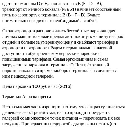
едет в терминалы D и F, а после этого в В (F—D—В), а
транспорт от Речного вокзала (№ 851) начинает собственный
путь по аэропорту с терминала В (В—F—D). Будьте
внимательны и садитесь в необходимый автобус!
Около аэропорта расположились бессчётные парковки для
личных машин, каковые предлагают покинуть машину на срок
от дней и больше за умеренную цену и снабжают трансфер в
аэропорт и из аэропорта. Рядом с терминалами в шаговой
доступности обустроены коммерческие парковки с
повышенными тарифами. Самая эргономичная и самая
загруженная парковка в терминале D. Четырёхэтажный
паркинг находится прямо наоборот терминала и соединён с
ним пешеходной галереей.
Цена парковки 100 руб в час (2013).
Терминал Аэроэкспресса
Неотъемлемая часть аэропорта, потому, что как раз тут питаться
дешевле всего. Третий этаж, на что приходит поезд, есть
галереей со множеством точек питания — перечислять их все
ненужно. Приверженцы недорогой еды должны искать (по