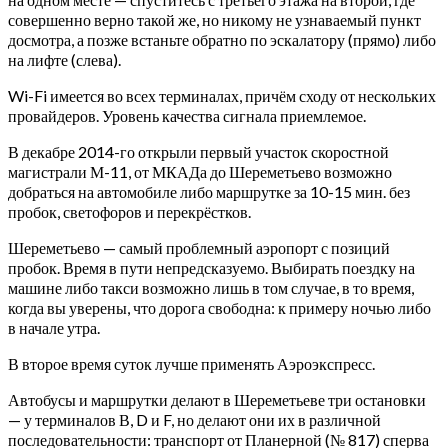
совершенно верно такой же, но никому не узнаваемый пункт
досмотра, а позже встаньте обратно по эскалатору (прямо) либо
на лифте (слева).
Wi-Fi имеется во всех терминалах, причём сходу от нескольких
провайдеров. Уровень качества сигнала приемлемое.
В декабре 2014-го открыли первый участок скоростной
магистрали М-11, от МКАДа до Шереметьево возможно
добраться на автомобиле либо маршрутке за 10-15 мин. без
пробок, светофоров и перекрёстков.
Шереметьево — самый проблемный аэропорт с позиций
пробок. Время в пути непредсказуемо. Выбирать поездку на
машине либо такси возможно лишь в том случае, в то время,
когда вы уверены, что дорога свободна: к примеру ночью либо
в начале утра.
В второе время суток лучше применять Аэроэкспресс.
Автобусы и маршрутки делают в Шереметьеве три остановки
— у терминалов В, D и F, но делают они их в различной
последовательности: транспорт от Планерной (№ 817) сперва