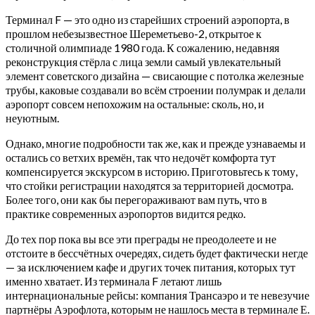
Терминал F — это одно из старейших строений аэропорта, в
прошлом небезызвестное Шереметьево-2, открытое к
столичной олимпиаде 1980 года. К сожалению, недавняя
реконструкция стёрла с лица земли самый увлекательный
элемент советского дизайна — свисающие с потолка железные
трубы, каковые создавали во всём строении полумрак и делали
аэропорт совсем непохожим на остальные: сколь, но, и
неуютным.
Однако, многие подробности так же, как и прежде узнаваемы и
остались со ветхих времён, так что недочёт комфорта тут
компенсируется экскурсом в историю. Приготовьтесь к тому,
что стойки регистрации находятся за территорией досмотра.
Более того, они как бы перегораживают вам путь, что в
практике современных аэропортов видится редко.
До тех пор пока вы все эти преграды не преодолеете и не
отстоите в бессчётных очередях, сидеть будет фактически негде
— за исключением кафе и других точек питания, которых тут
именно хватает. Из терминала F летают лишь
интернациональные рейсы: компания Трансаэро и те невезучие
партнёры Аэрофлота, которым не нашлось места в терминале Е.