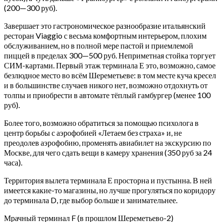
(200—300 руб).
Завершает это гастрономическое разнообразие итальянский
ресторан Viaggio с весьма комфортным интерьером, плохим
обслуживанием, но в полной мере пастой и приемлемой
пиццей в пределах 300—500 руб. Неприметная стойка торгует
СИМ-картами. Первый этаж терминала Е это, возможно, самое
безлюдное место во всём Шереметьеве: в том месте куча кресел
и в большинстве случаев никого нет, возможно отдохнуть от
толпы и приобрести в автомате тёплый гамбургер (менее 100
руб).
Более того, возможно обратиться за помощью психолога в
центр борьбы с аэрофобией «Летаем без страха» и, не
преодолев аэрофобию, променять авиабилет на экскурсию по
Москве, для чего сдать вещи в камеру хранения (350 руб за 24
часа).
Территория вылета терминала Е просторна и пустынна. В ней
имеется какие-то магазины, но лучше прогуляться по коридору
до терминала D, где выбор больше и занимательнее.
Мрачный терминал F (в прошлом Шереметьево-2)