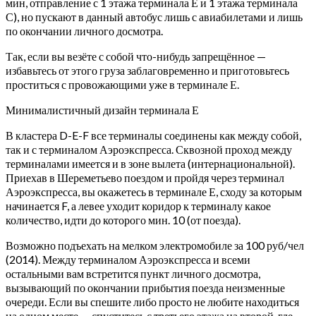
мин, отправление с 1 этажа терминала Е и 1 этажа терминала
С), но пускают в данный автобус лишь с авиабилетами и лишь
по окончании личного досмотра.
Так, если вы везёте с собой что-нибудь запрещённое —
избавьтесь от этого груза заблаговременно и приготовьтесь
проститься с провожающими уже в терминале Е.
Минималистичный дизайн терминала Е
В кластера D-E-F все терминалы соединены как между собой,
так и с терминалом Аэроэкспресса. Сквозной проход между
терминалами имеется и в зоне вылета (интернациональной).
Приехав в Шереметьево поездом и пройдя через терминал
Аэроэкспресса, вы окажетесь в терминале Е, сходу за которым
начинается F, а левее уходит коридор к терминалу какое
количество, идти до которого мин. 10 (от поезда).
Возможно подъехать на мелком электромобиле за 100 руб/чел
(2014). Между терминалом Аэроэкспресса и всеми
остальными вам встретится пункт личного досмотра,
вызывающий по окончании прибытия поезда неизменные
очереди. Если вы спешите либо просто не любите находиться
на одном месте — спуститесь с третьего этажа на второй, где