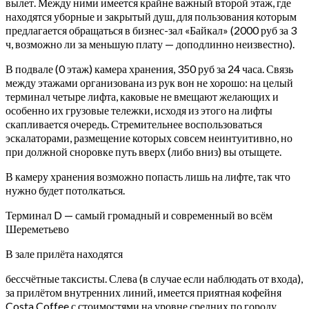
вылет. Между ними имеется крайне важный второй этаж, где
находятся уборные и закрытый душ, для пользования которым
предлагается обращаться в бизнес-зал «Байкал» (2000 руб за 3
ч, возможно ли за меньшую плату — доподлинно неизвестно).
В подвале (0 этаж) камера хранения, 350 руб за 24 часа. Связь
между этажами организована из рук вон не хорошо: на целый
терминал четыре лифта, каковые не вмещают желающих и
особенно их грузовые тележки, исходя из этого на лифты
скапливается очередь. Стремительнее воспользоваться
эскалаторами, размещение которых совсем неинтуитивно, но
при должной сноровке путь вверх (либо вниз) вы отыщете.
В камеру хранения возможно попасть лишь на лифте, так что
нужно будет потолкаться.
Терминал D — самый громадный и современный во всём
Шереметьево
В зале прилёта находятся
бессчётные таксисты. Слева (в случае если наблюдать от входа),
за прилётом внутренних линий, имеется приятная кофейня
Costa Coffee с стоимостями на уровне средних по городу