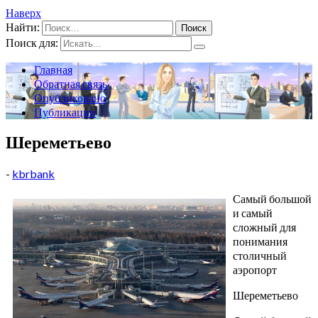
Наверх
Найти:
Поиск для:
Главная
Обратная связь
Опубликовано
Публикации
Шереметьево
-
kbrbank
Самый большой
и самый
сложный для
понимания
столичный
аэропорт
Шереметьево