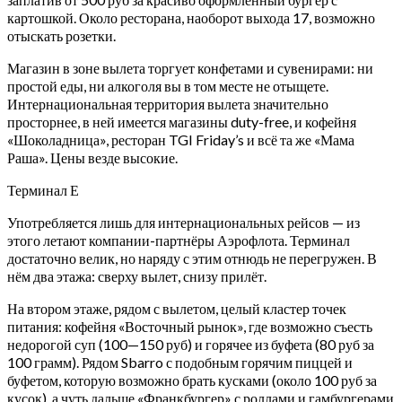
картошкой. Около ресторана, наоборот выхода 17, возможно
отыскать розетки.
Магазин в зоне вылета торгует конфетами и сувенирами: ни
простой еды, ни алкоголя вы в том месте не отыщете.
Интернациональная территория вылета значительно
просторнее, в ней имеется магазины duty-free, и кофейня
«Шоколадница», ресторан TGI Friday’s и всё та же «Мама
Раша». Цены везде высокие.
Терминал Е
Употребляется лишь для интернациональных рейсов — из
этого летают компании-партнёры Аэрофлота. Терминал
достаточно велик, но наряду с этим отнюдь не перегружен. В
нём два этажа: сверху вылет, снизу прилёт.
На втором этаже, рядом с вылетом, целый кластер точек
питания: кофейня «Восточный рынок», где возможно съесть
недорогой суп (100—150 руб) и горячее из буфета (80 руб за
100 грамм). Рядом Sbarro с подобным горячим пиццей и
буфетом, которую возможно брать кусками (около 100 руб за
кусок), а чуть дальше «Франкбургер» с роллами и гамбургерами