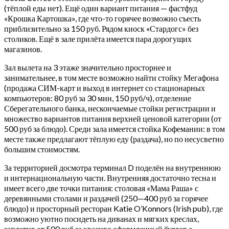
(тёплой еды нет). Ещё один вариант питания — фастфуд
«Крошка Картошка», где что-то горячее возможно съесть
приблизительно за 150 руб. Рядом киоск «Стардогс» без
столиков. Ещё в зале прилёта имеется пара дорогущих
магазинов.
Зал вылета на 3 этаже значительно просторнее и
занимательнее, в том месте возможно найти стойку Мегафона
(продажа СИМ-карт и выход в интернет со стационарных
компьютеров: 80 руб за 30 мин, 150 руб/ч), отделение
Сберегательного банка, нескончаемые стойки регистрации и
множество вариантов питания верхней ценовой категории (от
500 руб за блюдо). Среди зала имеется стойка Кофемании: в том
месте также предлагают тёплую еду (раздача), но по несусветно
большим стоимостям.
За территорией досмотра терминал D поделён на внутреннюю
и интернациональную части. Внутренняя достаточно тесна и
имеет всего две точки питания: столовая «Мама Раша» с
деревянными столами и раздачей (250—400 руб за горячее
блюдо) и просторный ресторан Katie O’Konnors (Irish pub), где
возможно уютно посидеть на диванах и мягких креслах,
заплатив от 500 руб за красиво оформленный бургер с