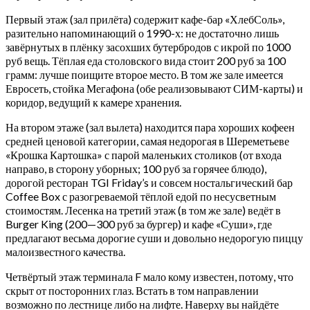
Первый этаж (зал прилёта) содержит кафе-бар «ХлебСоль»,
разительно напоминающий о 1990-х: не достаточно лишь
завёрнутых в плёнку засохших бутербродов с икрой по 1000
руб вещь. Тёплая еда столовского вида стоит 200 руб за 100
грамм: лучше поищите второе место. В том же зале имеется
Евросеть, стойка Мегафона (обе реализовывают СИМ-карты) и
коридор, ведущий к камере хранения.
На втором этаже (зал вылета) находится пара хороших кофеен
средней ценовой категории, самая недорогая в Шереметьеве
«Крошка Картошка» с парой маленьких столиков (от входа
направо, в сторону уборных; 100 руб за горячее блюдо),
дорогой ресторан TGI Friday’s и совсем ностальгический бар
Coffee Box с разогреваемой тёплой едой по несусветным
стоимостям. Лесенка на третий этаж (в том же зале) ведёт в
Burger King (200—300 руб за бургер) и кафе «Суши», где
предлагают весьма дорогие суши и довольно недорогую пиццу
малоизвестного качества.
Четвёртый этаж терминала F мало кому известен, потому, что
скрыт от посторонних глаз. Встать в том направлении
возможно по лестнице либо на лифте. Наверху вы найдёте