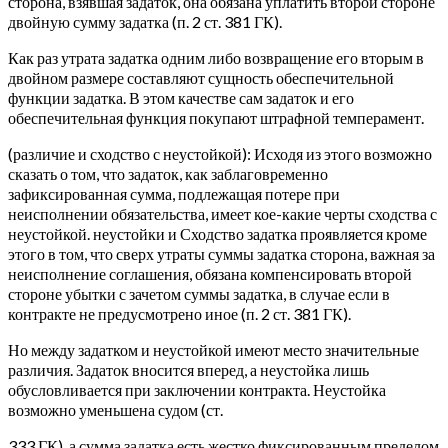
сторона, взявшая задаток, она обязана уплатить второй стороне
двойную сумму задатка (п. 2 ст. 381 ГК).
Как раз утрата задатка одним либо возвращение его вторым в
двойном размере составляют сущность обеспечительной
функции задатка. В этом качестве сам задаток и его
обеспечительная функция покупают штрафной темперамент.
(различие и сходство с неустойкой): Исходя из этого возможно
сказать о том, что задаток, как заблаговременно
зафиксированная сумма, подлежащая потере при
неисполнении обязательства, имеет кое-какие черты сходства с
неустойкой. неустойки и Сходство задатка проявляется кроме
этого в том, что сверх утраты суммы задатка сторона, важная за
неисполнение соглашения, обязана компенсировать второй
стороне убытки с зачетом суммы задатка, в случае если в
контракте не предусмотрено иное (п. 2 ст. 381 ГК).
Но между задатком и неустойкой имеют место значительные
различия. Задаток вносится вперед, а неустойка лишь
обусловливается при заключении контракта. Неустойка
возможно уменьшена судом (ст.
333 ГК), а сумма задатка есть жестко фиксированным пределом