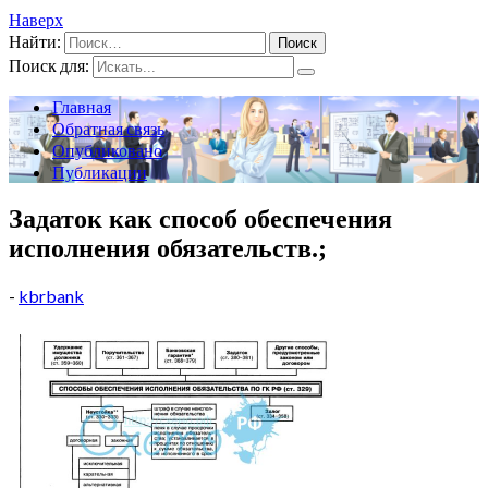
Наверх
Найти:
Поиск для:
Главная
Обратная связь
Опубликовано
Публикации
Задаток как способ обеспечения
исполнения обязательств.;
-
kbrbank