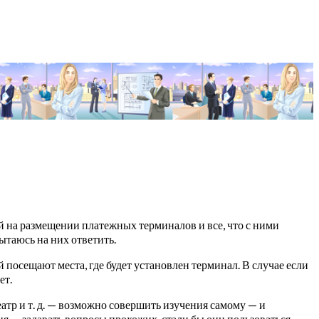
й на размещении платежных терминалов и все, что с ними
ытаюсь на них ответить.
 посещают места, где будет установлен терминал. В случае если
ет.
еатр и т. д. — возможно совершить изучения самому — и
ия — задавать вопросы прохожих, стали бы они пользоваться