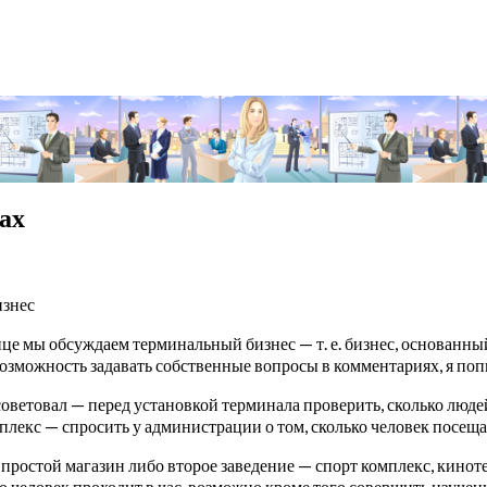
ах
знес
це мы обсуждаем терминальный бизнес — т. е. бизнес, основанны
возможность задавать собственные вопросы в комментариях, я поп
 советовал — перед установкой терминала проверить, сколько людей
плекс — спросить у администрации о том, сколько человек посеща
о простой магазин либо второе заведение — спорт комплекс, кинот
ко человек проходит в час, возможно кроме того совершить изучен