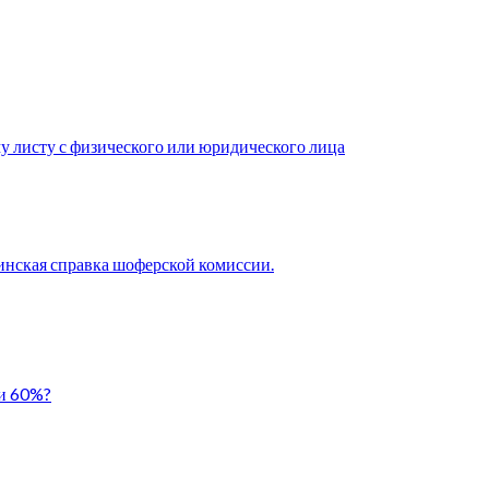
у листу с физического или юридического лица
нская справка шоферской комиссии.
ли 60%?