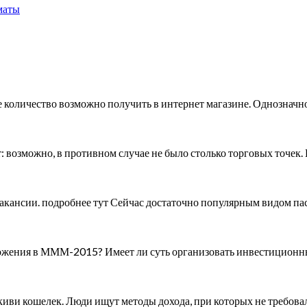
маты
е количество возможно получить в интернет магазине. Однозначно
: возможно, в противном случае не было столько торговых точек.
вакансии. подробнее тут Сейчас достаточно популярным видом п
вложения в МММ-2015? Имеет ли суть организовать инвестицион
 киви кошелек. Люди ищут методы дохода, при которых не требов