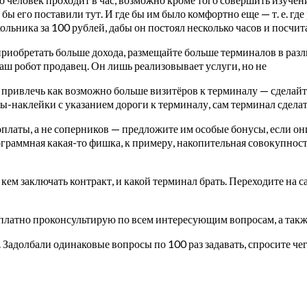
 бы его поставили тут. И где бы им было комфортно еще — т. е. гд
ольника за 100 рублей, дабы он постоял несколько часов и посчит
риобретать больше дохода, размещайте больше терминалов в разли
ваш робот продавец.
Он лишь реализовывает услуги, но не
ь привлечь как возможно больше визитёров к терминалу — сделай
наклейки с указанием дороги к терминалу, сам терминал сделать 
латы, а не соперников — предложите им особые бонусы, если они
рограммная какая-то фишка, к примеру, накопительная совокупно
с кем заключать контракт, и какой терминал брать. Переходите на
ас платно проконсультирую по всем интересующим вопросам, а такж
адолбали одинаковые вопросы по 100 раз задавать, спросите чег