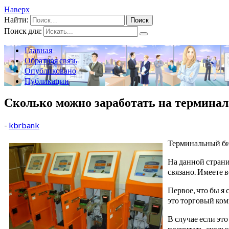
Наверх
Найти:
Поиск для:
Главная
Обратная связь
Опубликовано
Публикации
Сколько можно заработать на терминал
-
kbrbank
Терминальный би
На данной страни
связано. Имеете 
Первое, что бы я
это торговый ком
В случае если эт
посчитать, сколь