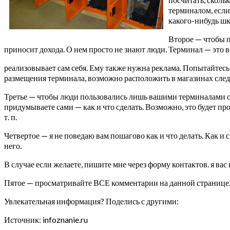
терминалом, если
какого-нибудь шк
Второе — чтобы п
приносит дохода. О нем просто не знают люди. Терминал — это 
реализовывает сам себя. Ему также нужна реклама. Попытайтес
размещения терминала, возможно расположить в магазинах следы-
Третье — чтобы люди пользовались лишь вашими терминалами оп
придумываете сами — как и что сделать. Возможно, это будет п
т. п.
Четвертое — я не поведаю вам пошагово как и что делать. Как и 
него.
В случае если желаете, пишите мне через форму контактов. я в
Пятое — просматривайте ВСЕ комментарии на данной странице. З
Увлекательная информация? Поделись с другими:
Источник: infoznanie.ru