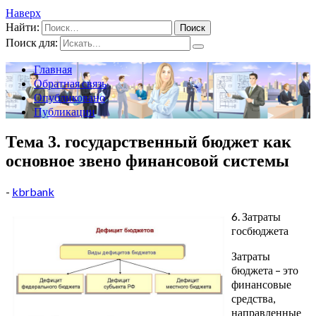
Наверх
Найти:
Поиск для:
Главная
Обратная связь
Опубликовано
Публикации
Тема 3. государственный бюджет как
основное звено финансовой системы
-
kbrbank
6. Затраты
госбюджета
Затраты
бюджета – это
финансовые
средства,
направленные