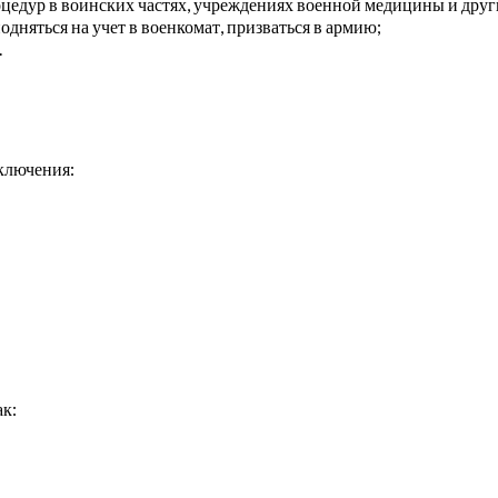
оцедур в воинских частях, учреждениях военной медицины и дру
дняться на учет в военкомат, призваться в армию;
.
аключения:
ак: