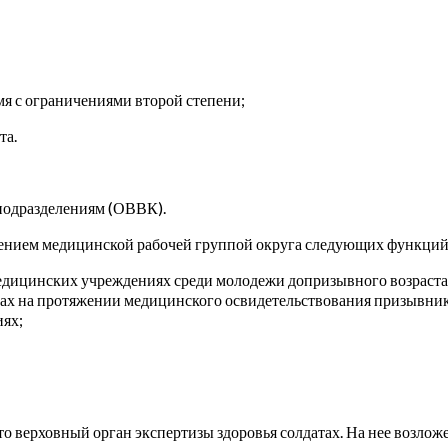
емя с ограничениями второй степени;
та.
подразделениям (ОВВК).
ением медицинской рабочей группой округа следующих функций
едицинских учреждениях среди молодежи допризывного возраста
пах на протяжении медицинского освидетельствования призывник
иях;
о верховный орган экспертизы здоровья солдатах. На нее возлож