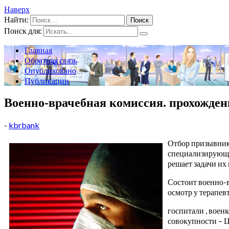
Наверх
Найти:
Поиск для:
Главная
Обратная связь
Опубликовано
Публикации
Военно-врачебная комиссия. прохожден
-
kbrbank
Отбор призывнико
специализирующая
решает задачи их
Состоит военно-в
осмотр у терапевт
госпитали , вое
совокупности – 