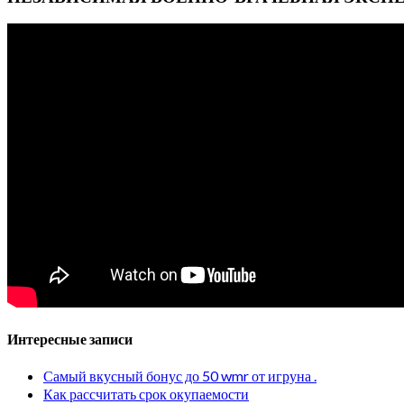
Интересные записи
Самый вкусный бонус до 50 wmr от игруна .
Как рассчитать срок окупаемости