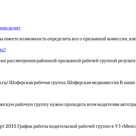
происходит
ы имеете возможность определить все о призывной комиссии, вз
ть?
ании рассмотрения районной призывной рабочей группой результ
a3x.ru/ Шоферская рабочая группа. Шоферская медкомиссия В на
скую рабочую группу нужно проходить всем водителям автотран
т 2015 График работы водительской рабочей группе в УЗ «Минс