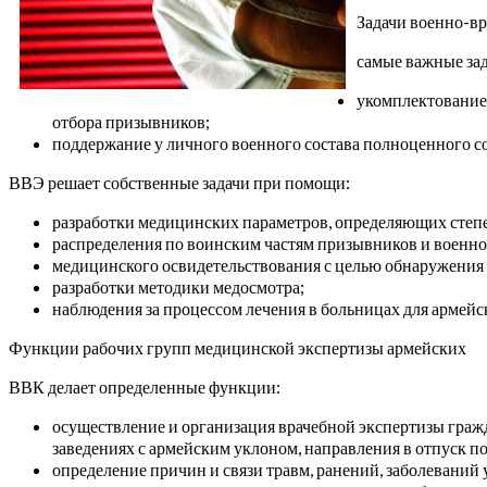
Задачи военно-в
самые важные за
укомплектование 
отбора призывников;
поддержание у личного военного состава полноценного с
ВВЭ решает собственные задачи при помощи:
разработки медицинских параметров, определяющих степе
распределения по воинским частям призывников и военн
медицинского освидетельствования с целью обнаружения с
разработки методики медосмотра;
наблюдения за процессом лечения в больницах для армейс
Функции рабочих групп медицинской экспертизы армейских
ВВК делает определенные функции:
осуществление и организация врачебной экспертизы гражд
заведениях с армейским уклоном, направления в отпуск по
определение причин и связи травм, ранений, заболеваний