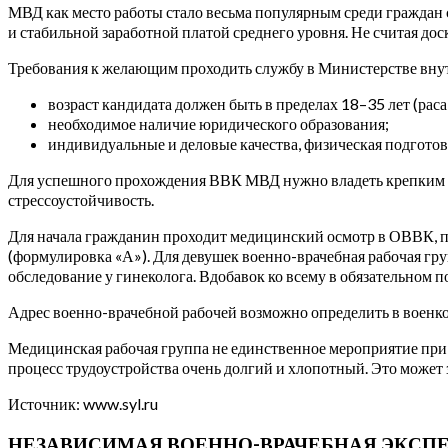
МВД как место работы стало весьма популярным среди граждан 
и стабильной заработной платой среднего уровня. Не считая д
Требования к желающим проходить службу в Министерстве вну
возраст кандидата должен быть в пределах 18–35 лет (рас
необходимое наличие юридического образования;
индивидуальные и деловые качества, физическая подготов
Для успешного прохождения ВВК МВД нужно владеть крепким зд
стрессоустойчивость.
Для начала гражданин проходит медицинский осмотр в ОВВК, по 
(формулировка «А»). Для девушек военно-врачебная рабочая груп
обследование у гинеколога. Вдобавок ко всему в обязательном
Адрес военно-врачебной рабочей возможно определить в военк
Медицинская рабочая группа не единственное мероприятие при
процесс трудоустройства очень долгий и хлопотный. Это может з
Источник: www.syl.ru
НЕЗАВИСИМАЯ ВОЕННО-ВРАЧЕБНАЯ ЭКСП