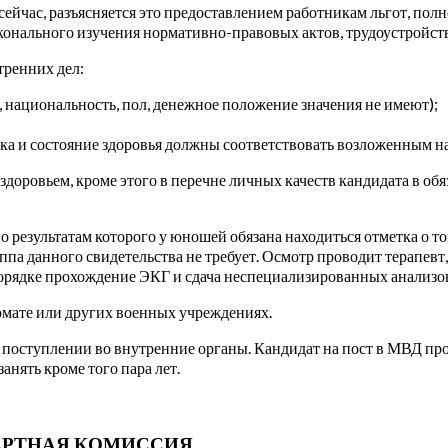
сейчас, разъясняется это предоставлением работникам льгот, п
осконального изучения нормативно-правовых актов, трудоустрой
тренних дел:
а, национальность, пол, денежное положение значения не имеют);
ка и состояние здоровья должны соответствовать возложенным на
оровьем, кроме этого в перечне личных качеств кандидата в об
результатам которого у юношей обязана находиться отметка о том
па данного свидетельства не требует. Осмотр проводит терапевт, 
 порядке прохождение ЭКГ и сдача неспециализированных анализо
омате или других военных учреждениях.
 поступлении во внутренние органы. Кандидат на пост в МВД про
анять кроме того пара лет.
ЕРТНАЯ КОМИССИЯ