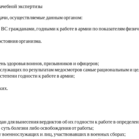
рачебной экспертизы
дачи, осуществляемые данным органом:
ВС гражданами, годными к работе в армии по показателям физич
остояния организма.
нь здоровья воинов, призывников и офицеров;
ослужащих по результатам медосмотров самые рациональным и ц
тепени годности к работе в армии;
ких.
ан для вынесения вердиктов об их годности к работе в определен
 суть болезни либо освобождения от работы;
 у военнослужащих и лиц, участвовавших в военных сборах;