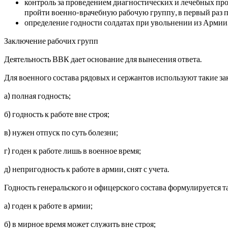
контроль за проведением диагностических и лечебных пр
пройти военно-врачебную рабочую группу, в первый раз по
определение годности солдатах при увольнении из Армии
Заключение рабочих групп
Деятельность ВВК дает основание для вынесения ответа.
Для военного состава рядовых и сержантов используют такие з
а) полная годность;
б) годность к работе вне строя;
в) нужен отпуск по суть болезни;
г) годен к работе лишь в военное время;
д) непригодность к работе в армии, снят с учета.
Годность генеральского и офицерского состава формулируется т
а) годен к работе в армии;
б) в мирное время может служить вне строя;