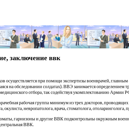
ие, заключение ввк
в осуществляется при помощи экспертизы военврачей, главным о
ся на обследовании солдатах). ВВЭ занимается определением т
 медицинского отбора, так содействуя укомплектованию Армии Р
рачебная рабочая группа минимум из трех докторов, проводящи
а, окулиста, невропатолога, врача, стоматолога, отоларинголога, 
нкоматы, гарнизоны и другие ВВК подконтрольны окружным воен
Центральная ВВК.