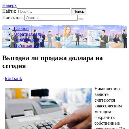
Наверх
Найти:
Поиск для:
Главная
Обратная связь
Опубликовано
Публикации
Выгодна ли продажа доллара на
сегодня
-
kbrbank
Накопления в
валюте
считаются
классическим
методом
сохранить
собственные
накопления. Но