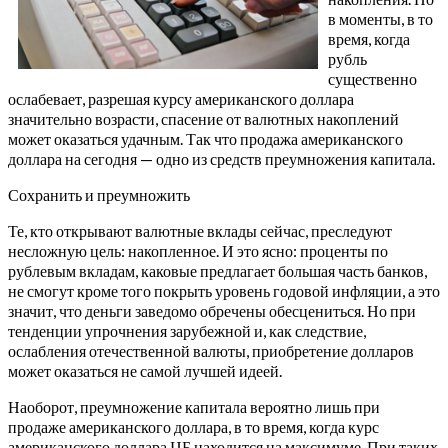
в моменты, в то
время, когда
рубль
существенно
ослабевает, разрешая курсу американского доллара
значительно возрасти, спасение от валютных накоплений
может оказаться удачным. Так что продажа американского
доллара на сегодня — одно из средств преумножения капитала.
Сохранить и преумножить
Те, кто открывают валютные вклады сейчас, преследуют
несложную цель: накопленное. И это ясно: проценты по
рублевым вкладам, каковые предлагает большая часть банков,
не смогут кроме того покрыть уровень годовой инфляции, а это
значит, что деньги заведомо обречены обесцениться. Но при
тенденции упрочнения зарубежной и, как следствие,
ослабления отечественной валюты, приобретение долларов
может оказаться не самой лучшей идеей.
Наоборот, преумножение капитала вероятно лишь при
продаже американского доллара, в то время, когда курс
американского доллара ЦБ находится на максимуме. При таких