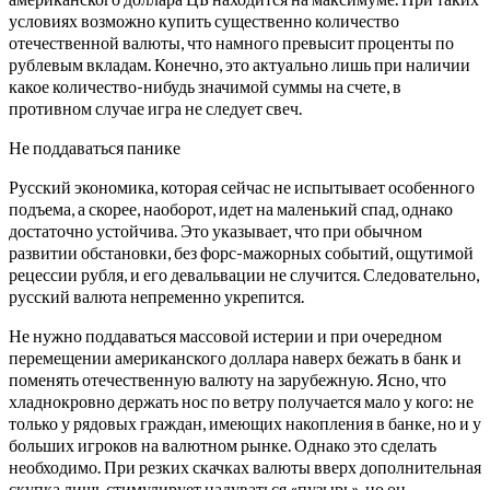
условиях возможно купить существенно количество
отечественной валюты, что намного превысит проценты по
рублевым вкладам. Конечно, это актуально лишь при наличии
какое количество-нибудь значимой суммы на счете, в
противном случае игра не следует свеч.
Не поддаваться панике
Русский экономика, которая сейчас не испытывает особенного
подъема, а скорее, наоборот, идет на маленький спад, однако
достаточно устойчива.
Это указывает, что при обычном
развитии обстановки, без форс-мажорных событий, ощутимой
рецессии рубля, и его девальвации не случится. Следовательно,
русский валюта непременно укрепится.
Не нужно поддаваться массовой истерии и при очередном
перемещении американского доллара наверх бежать в банк и
поменять отечественную валюту на зарубежную. Ясно, что
хладнокровно держать нос по ветру получается мало у кого: не
только у рядовых граждан, имеющих накопления в банке, но и у
больших игроков на валютном рынке. Однако это сделать
необходимо. При резких скачках валюты вверх дополнительная
скупка лишь стимулирует надуваться «пузырь», но он