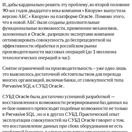
И, дабы кардинально решить эту проблему, во второй половине
90-ых годов двадцатого века компания « Кворум» выпустила
версию АБС « Кворум» на платформе Oracle . Помимо этого,
что в новой АБС были созданы дополнительные
функциональные возможности, применение механизмов,
заложенных в Oracle , разрешило экспертами компании
оптимизировать совокупность до беспрецедентной на
эффективности обработки и российском рынке
производительности массовых операций (до 1 миллиона
технологических операций в час).
Снятие ограничений на производительность – уже одно лишь
это выяснилось достаточной обстоятельством для перехода
многих организаций, включая банки, от совокупностей типа
Pervasive SQL к СУБД Oracle .
СУБД Oracle была достаточно успешной разработкой —
восстановления и возможности резервирования баз данных на
ее базе намного превосходят подобные возможности не только
в Pervasive SQL , но и в других СУБД. Практический опыт
эксплуатации совокупностей на СУБД Oracle говорит о том,
что восстановление данных при сбоях оборудования не есть
проблемой (конечно, в случае если верно организован процесс