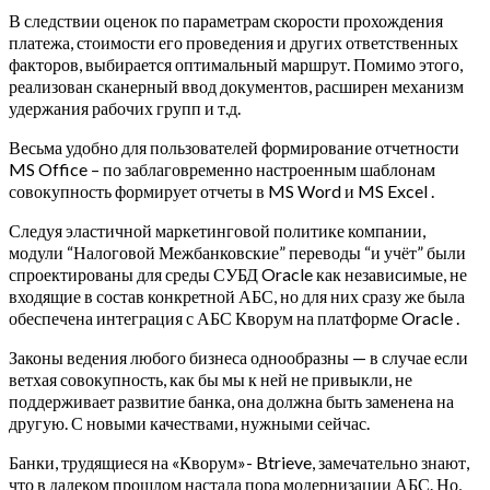
В следствии оценок по параметрам скорости прохождения
платежа, стоимости его проведения и других ответственных
факторов, выбирается оптимальный маршрут. Помимо этого,
реализован сканерный ввод документов, расширен механизм
удержания рабочих групп и т.д.
Весьма удобно для пользователей формирование отчетности
MS Office – по заблаговременно настроенным шаблонам
совокупность формирует отчеты в MS Word и MS Excel .
Следуя эластичной маркетинговой политике компании,
модули “Налоговой Межбанковские” переводы “и учёт” были
спроектированы для среды СУБД Oracle как независимые, не
входящие в состав конкретной АБС, но для них сразу же была
обеспечена интеграция с АБС Кворум на платформе Oracle .
Законы ведения любого бизнеса однообразны — в случае если
ветхая совокупность, как бы мы к ней не привыкли, не
поддерживает развитие банка, она должна быть заменена на
другую. С новыми качествами, нужными сейчас.
Банки, трудящиеся на «Кворум»- Btrieve, замечательно знают,
что в далеком прошлом настала пора модернизации АБС. Но,