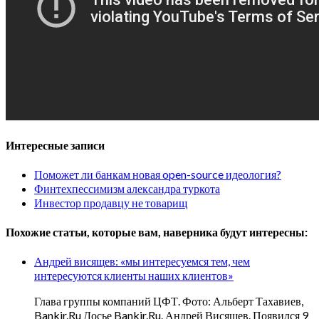
Интересные записи
Поможет ли банкам новая open-source идеология?
Финтехпессимизм александра туркота
Инвестор продавцу не товарищ
Похожие статьи, которые вам, наверника будут интересны:
Андрей висящев: «мы интересуемся тем, чем
интересуются клиенты наших клиентов»
Глава группы компаний ЦФТ. Фото: Альберт Тахавиев,
Bankir.Ru Досье Bankir.Ru. Андрей Висящев. Появился 9