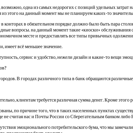
, возможно, одна из самых недорогих с позиций удельных затрат на
дя из этого на данный момент мы не планируем каких-то значите
в конторах в обязательном порядке должно было быть пара столов
ные вопросы. на данный момент такие «киоски» обслуживания ст
гономичном месте и предоставлять все типы привычных одолжени
и, имеет всё меньшее значение.
ступность, сервис и удобство, нежели дизайн и какие-то вещи эмо
ов?
городов. В городах различного типа в банк обращаются различны
ельно, клиентам требуется различная сумма денег. Кроме этого р
ваны, по причине того, что в таких населенных пунктах существу
е не считая нас и Почты России со Сберегательным банком либо 
утствия эмоционального потребительского бума, что мы замечали 
это, предпочитая брать кредиты.