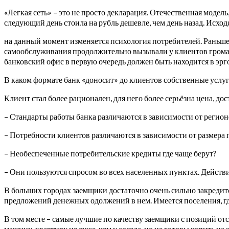
«Легкая сеть» – это не просто декларация. Отечественная модель
следующий день стоила на рубль дешевле, чем день назад. Исхо
на данный момент изменяется психология потребителей. Раньше 
самообслуживания продолжительно вызывали у клиентов громад
банковский офис в первую очередь должен быть находится в эр
В каком формате банк «доносит» до клиентов собственные услуг
Клиент стал более рационален, для него более серьёзна цена, до
– Стандарты работы банка различаются в зависимости от регион
– Потребности клиентов различаются в зависимости от размера 
– Необеспеченные потребительские кредиты где чаще берут?
– Они пользуются спросом во всех населенных пунктах. Действит
В больших городах заемщики достаточно очень сильно закредито
предложений денежных одолжений в нем. Имеется поселения, гд
В том месте – самые лучшие по качеству заемщики с позиций отс
машину, квартиру не хуже, чем у соседа, но не готовы копить на 