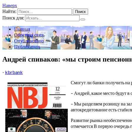
Наверх
Найти:
Поиск для:
Главная
Обратная связь
Опубликовано
Публикации
Андрей спиваков: «мы строим пенсионн
-
kbrbank
Смогут ли банки получить на
– Андрей, какое место будут 
– Мы разделяем розницу на за
автокредитование есть стабил
Развитие рынка необеспеченно
отмечается В первую очередь 