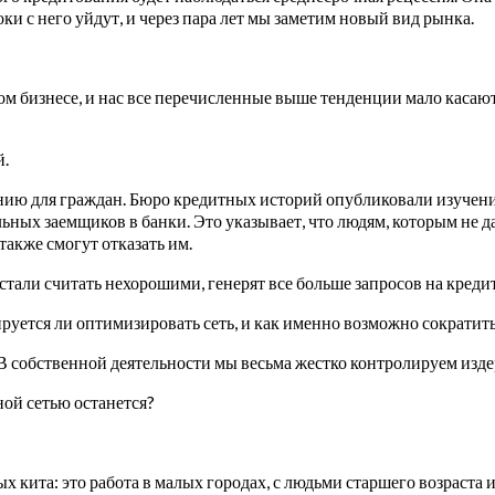
и с него уйдут, и через пара лет мы заметим новый вид рынка.
 бизнесе, и нас все перечисленные выше тенденции мало касаютс
й.
нию для граждан. Бюро кредитных историй опубликовали изучения
ьных заемщиков в банки. Это указывает, что людям, которым не д
также смогут отказать им.
тали считать нехорошими, генерят все больше запросов на кредит
ируется ли оптимизировать сеть, и как именно возможно сократит
 В собственной деятельности мы весьма жестко контролируем изде
ной сетью останется?
 кита: это работа в малых городах, с людьми старшего возраста и