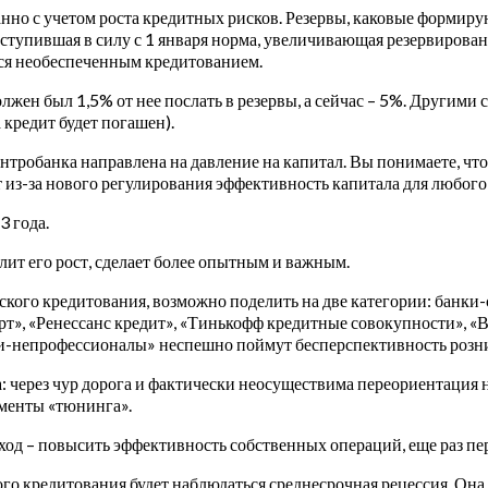
анно с учетом роста кредитных рисков. Резервы, каковые формиру
вступившая в силу с 1 января норма, увеличивающая резервирова
тся необеспеченным кредитованием.
олжен был 1,5% от нее послать в резервы, а сейчас – 5%. Другими 
а кредит будет погашен).
нтробанка направлена на давление на капитал. Вы понимаете, что
т из-за нового регулирования эффективность капитала для любог
3 года.
лит его рост, сделает более опытным и важным.
ского кредитования, возможно поделить на две категории: банки
рт», «Ренессанс кредит», «Тинькофф кредитные совокупности», «В
ки-непрофессионалы» неспешно поймут бесперспективность розни
а: через чур дорога и фактически неосуществима переориентация 
лементы «тюнинга».
д – повысить эффективность собственных операций, еще раз пер
го кредитования будет наблюдаться среднесрочная рецессия. Она 