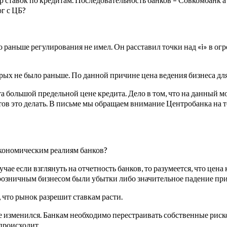
ог с ЦБ?
о раньше регулирования не имел. Он расставил точки над «i» в о
рых не было раньше. По данной причине цена ведения бизнеса дл
большой предельной цене кредита. Дело в том, что на данный мом
тов это делать. В письме мы обращаем внимание Центробанка на т
экономическим реалиям банков?
учае если взглянуть на отчетность банков, то разумеется, что це
 розничным бизнесом были убытки либо значительное падение пр
, что рынок разрешит ставкам расти.
не изменился. Банкам необходимо перестраивать собственные риск
происходит.