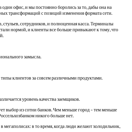
 один офис, и мы постоянно боролись за то, дабы она на
льных трансформаций с позиций изменения формата сети.
, стульев, сотрудников, и полноценная касса. Терминалы
али нормой, и клиенты все больше привыкают к тому, что
й.
ционального замысла.
е типы клиентов за совсем различными продуктами.
азличается уровень качества заемщиков.
ет выбор из сотни банков. Чем меньше город – тем меньше
Россельхозбанком никого больше нет.
в мегаполисах: в то время, когда люди желают холодильник,