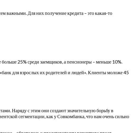
всем важными. Для них получение кредита – это какая-то
 не больше 25% среди заемщиков, а пенсионеры – меньше 10%.
 «банк для взрослых их родителей и людей». Клиенты моложе 45
тами. Наряду с этим они создают значительную борьбу в
лиентской сегментации, как у Совкомбанка, что нам очень сильно
также – обратились к представителям регулятора прося