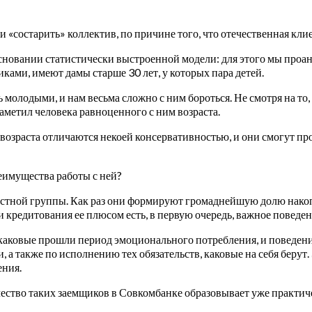
 «состарить» коллектив, по причине того, что отечественная клие
основании статистически выстроенной модели: для этого мы проа
ками, имеют дамы старше 30 лет, у которых пара детей.
молодыми, и нам весьма сложно с ним бороться. Не смотря на то, 
аметил человека равноценного с ним возраста.
возраста отличаются некоей консервативностью, и они смогут пр
еимущества работы с ней?
растной группы. Как раз они формируют громаднейшую долю нако
 кредитования ее плюсом есть, в первую очередь, важное поведен
и, каковые прошли период эмоционального потребления, и поведен
а также по исполнению тех обязательств, каковые на себя берут.
ения.
ичество таких заемщиков в Совкомбанке образовывает уже практич