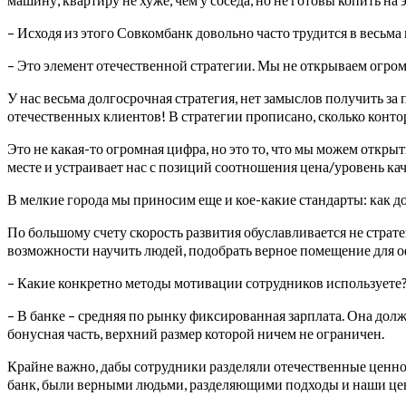
– Исходя из этого Совкомбанк довольно часто трудится в весьма
– Это элемент отечественной стратегии. Мы не открываем огром
У нас весьма долгосрочная стратегия, нет замыслов получить за
отечественных клиентов! В стратегии прописано, сколько конт
Это не какая-то огромная цифра, но это то, что мы можем открыт
месте и устраивает нас с позиций соотношения цена/уровень кач
В мелкие города мы приносим еще и кое-какие стандарты: как д
По большому счету скорость развития обуславливается не стра
возможности научить людей, подобрать верное помещение для о
– Какие конкретно методы мотивации сотрудников используете
– В банке – средняя по рынку фиксированная зарплата. Она долж
бонусная часть, верхний размер которой ничем не ограничен.
Крайне важно, дабы сотрудники разделяли отечественные ценно
банк, были верными людьми, разделяющими подходы и наши це