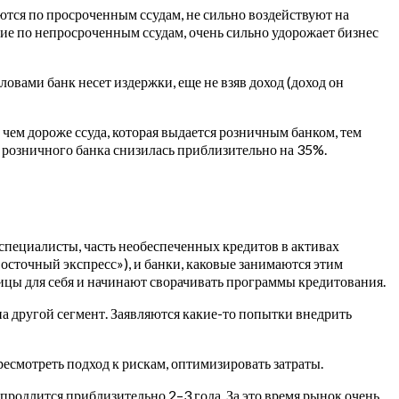
ются по просроченным ссудам, не сильно воздействуют на
ние по непросроченным ссудам, очень сильно удорожает бизнес
словами банк несет издержки, еще не взяв доход (доход он
 чем дороже ссуда, которая выдается розничным банком, тем
о розничного банка снизилась приблизительно на 35%.
-специалисты, часть необеспеченных кредитов в активах
осточный экспресс»), и банки, каковые занимаются этим
цы для себя и начинают сворачивать программы кредитования.
на другой сегмент. Заявляются какие-то попытки внедрить
есмотреть подход к рискам, оптимизировать затраты.
продлится приблизительно 2–3 года. За это время рынок очень