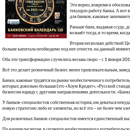
Это верно, вовремя и обоснов
текущую работу банка. А вот 
для банков, каковые занимаю
Раньше банк, выдавая ссуду, д
возьмёт тогда, в то время, когд
Вторая несколько действий Це
больше капитала необходимо под нее отнести. на данный момен
Оба эти трансформации случились весьма скоро – с 1 января 201
Всё это делает розничный бизнес менее привлекательным, замед
Банки, каковые трудятся на рынке необеспеченного потребитель
которых довольно большая (это «Хоум Кредит», «Русский станда
бизнесом наряду с другими направлениями деятельности. «Бан
У банков-специалистов собственная история, им деваться некуд
новую стратегию либо ее элементы, но всё это – не более чем э
Для розничных банков-специалистов имеется единственный выхо
По нашим расчетам, в сегменте необеспеченного потребительско