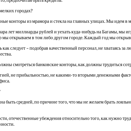
 мелких городах?
ные конторы из мрамора и стекла на главных улицах. Мы идем в м
 пара лет миллиарды рублей и уехать куда-нибудь на Багамы, мы и
ор мы открываем в том либо другом городе. Каждый год мы откры
ь как следует – подобрав качественный персонал, не хватаясь за 
ества.
олжны смотреться банковские конторы, как должны трудиться сот
тегией, не прибыльностью, не какими-то вторыми денежными факт
фиса.
?
на быть средней, по причине того, что мы не желаем брать лояль
сти, отечественные убеждения относительно того, как нужно тру
нности.