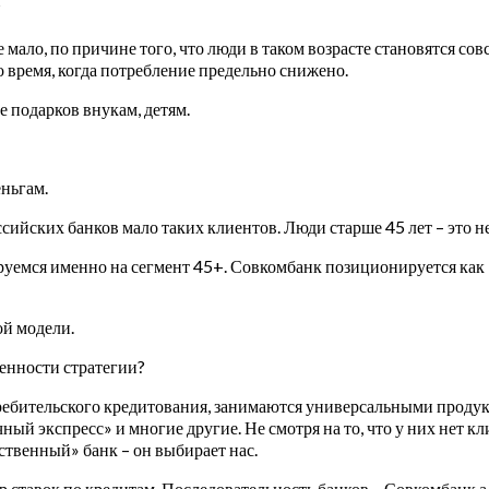
?
 мало, по причине того, что люди в таком возрасте становятся со
то время, когда потребление предельно снижено.
 подарков внукам, детям.
еньгам.
 российских банков мало таких клиентов. Люди старше 45 лет – это
ируемся именно на сегмент 45+. Совкомбанк позиционируется как
ой модели.
ленности стратегии?
требительского кредитования, занимаются универсальными продук
ный экспресс» и многие другие. Не смотря на то, что у них нет к
бственный» банк – он выбирает нас.
р ставок по кредитам. Последовательность банков – Совкомбанк а 