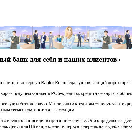
ый банк для себя и наших клиентов»
 рознице, в интервью Bankir.Ru поведал управляющий директор 
в скором будущем занимать POS-кредиты, кредитные карты в обще
логовую и беззалоговую. К залоговым кредитам относятся автокре
ьным сегментом, ипотека – растущим.
го кредитования идет в противном случае. Оно определяется де
года. Действия ЦБ направлены, в первую очередь, на то, дабы бан