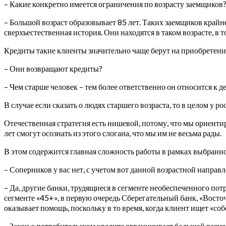
– Какие конкретно имеется ограничения по возрасту заемщиков
– Большой возраст образовывает 85 лет. Таких заемщиков крайне
сверхъестественная история. Они находятся в таком возрасте, в 
Кредиты такие клиенты значительно чаще берут на приобретение
– Они возвращают кредиты?
– Чем старше человек – тем более ответственно он относится к д
В случае если сказать о людях старшего возраста, то в целом у
Отечественная стратегия есть нишевой, потому, что мы ориент
лет смогут осознать из этого слогана, что мы им не весьма рады.
В этом содержится главная сложность работы в рамках выбранн
– Соперников у вас нет, с учетом вот данной возрастной направ
– Да, другие банки, трудящиеся в сегменте необеспеченного по
сегменте «45+», в первую очередь Сберегательный банк, «Восточ
оказывает помощь, поскольку в то время, когда клиент ищет «со
– Закон о потребительском кредите ограничивает большой разме