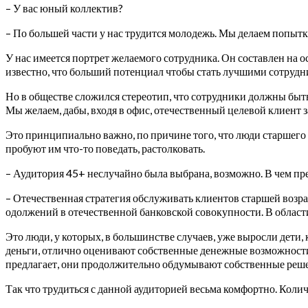
– У вас юный коллектив?
– По большей части у нас трудится молодежь. Мы делаем попытки
У нас имеется портрет желаемого сотрудника. Он составлен на 
известно, что больший потенциал чтобы стать лучшими сотрудни
Но в обществе сложился стереотип, что сотрудники должны быть 
Мы желаем, дабы, входя в офис, отечественный целевой клиент з
Это принципиально важно, по причине того, что люди старшего 
пробуют им что-то поведать, растолковать.
– Аудитория 45+ неслучайно была выбрана, возможно. В чем пр
– Отечественная стратегия обслуживать клиентов старшей воз
одолжений в отечественной банковской совокупности. В области
Это люди, у которых, в большинстве случаев, уже выросли дет
деньги, отлично оценивают собственные денежные возможности, 
предлагает, они продолжительно обдумывают собственные реш
Так что трудиться с данной аудиторией весьма комфортно. Кол