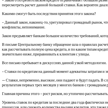
пересмотреть расчет данной большой ставки. Как вероятен диал
Какими смогут быть последствия принятия этого закона?
– Данный закон, наконец-то, урегулировал громадный рынок, чт
конфликты, непонимание.
Закон предъявляет банкам большое количество требований, кото
В письме Центральному банку обращение шла о правилах расчета 
как рассчитывать полную цена кредита, и по каким типам креди
значительно ниже, приравнивать к клиентам с улицы.
Все письмо пребывает в дискуссиях данной узкой методологии.
– Ставки по кредитам на данный момент адекватны затратам и 
— Ставки, непременно, высокие, они падают и будут падать. В сл
результатам первых трех месяцев у многих банков с громадным
Главная причина этого – рост рисков, но утопично рассчитывать
Уровень ставок по кредитам за последние два года фактически 
процессов, или снижать количества выдачи кредитов, что также 