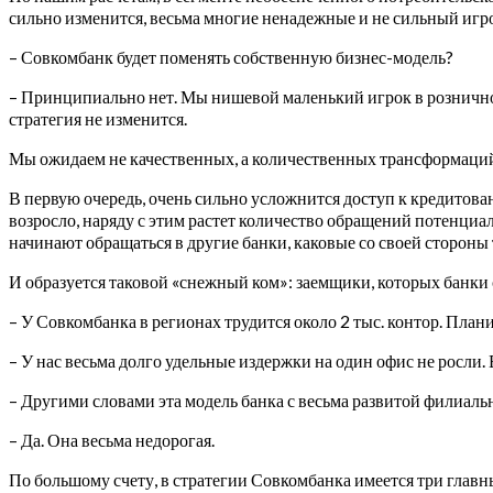
сильно изменится, весьма многие ненадежные и не сильный игрок
– Совкомбанк будет поменять собственную бизнес-модель?
– Принципиально нет. Мы нишевой маленький игрок в розничном
стратегия не изменится.
Мы ожидаем не качественных, а количественных трансформаци
В первую очередь, очень сильно усложнится доступ к кредитова
возросло, наряду с этим растет количество обращений потенциал
начинают обращаться в другие банки, каковые со своей стороны 
И образуется таковой «снежный ком»: заемщики, которых банки с
– У Совкомбанка в регионах трудится около 2 тыс. контор. План
– У нас весьма долго удельные издержки на один офис не росли.
– Другими словами эта модель банка с весьма развитой филиаль
– Да. Она весьма недорогая.
По большому счету, в стратегии Совкомбанка имеется три главных