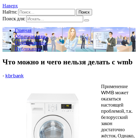
Наверх
Найти:
Поиск для:
Главная
Обратная связь
Опубликовано
Публикации
Что можно и чего нельзя делать с wmb
-
kbrbank
Применение
WMB может
оказаться
настоящей
проблемой, т.к.
белорусский
закон
достаточно
жёсток. Однако,