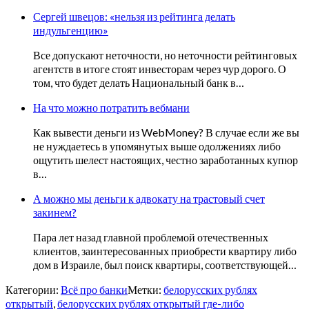
Сергей швецов: «нельзя из рейтинга делать
индульгенцию»
Все допускают неточности, но неточности рейтинговых
агентств в итоге стоят инвесторам через чур дорого. О
том, что будет делать Национальный банк в…
На что можно потратить вебмани
Как вывести деньги из WebMoney? В случае если же вы
не нуждаетесь в упомянутых выше одолжениях либо
ощутить шелест настоящих, честно заработанных купюр
в…
А можно мы деньги к адвокату на трастовый счет
закинем?
Пара лет назад главной проблемой отечественных
клиентов, заинтересованных приобрести квартиру либо
дом в Израиле, был поиск квартиры, соответствующей…
Категории:
Всё про банки
Метки:
белорусских рублях
открытый
,
белорусских рублях открытый где-либо