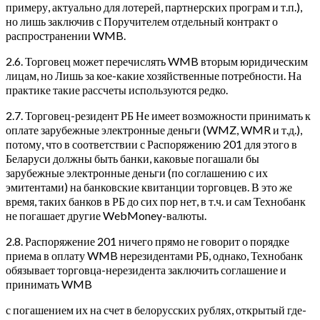
примеру, актуально для лотерей, партнерских програм и т.п.),
но лишь заключив с Поручителем отдельный контракт о
распространении WMB.
2.6. Торговец может перечислять WMB вторым юридическим
лицам, но Лишь за кое-какие хозяйственные потребности. На
практике такие рассчеты используются редко.
2.7. Торговец-резидент РБ Не имеет возможности принимать к
оплате зарубежные электронные деньги (WMZ, WMR и т.д.),
потому, что в соответствии с Распоряжению 201 для этого в
Беларуси должны быть банки, каковые погашали бы
зарубежные электронные деньги (по соглашению с их
эмитентами) на банковские квитанции торговцев. В это же
время, таких банков в РБ до сих пор нет, в т.ч. и сам Технобанк
не погашает другие WebMoney-валюты.
2.8. Распоряжение 201 ничего прямо не говорит о порядке
приема в оплату WMB нерезидентами РБ, однако, Технобанк
обязывает торговца-нерезидента заключить соглашение и
принимать WMB
с погашением их на счет в белорусских рублях, открытый где-