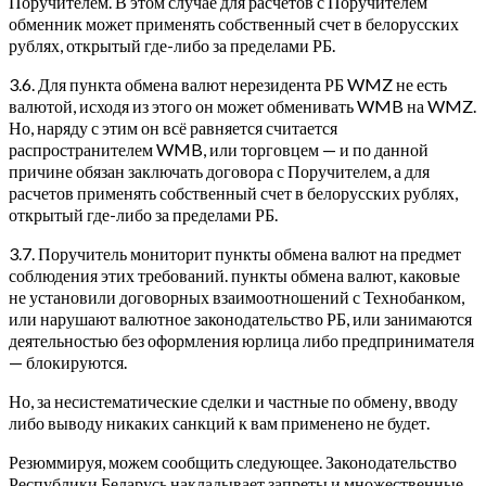
Поручителем. В этом случае для расчетов с Поручителем
обменник может применять собственный счет в белорусских
рублях, открытый где-либо за пределами РБ.
3.6. Для пункта обмена валют нерезидента РБ WMZ не есть
валютой, исходя из этого он может обменивать WMB на WMZ.
Но, наряду с этим он всё равняется считается
распространителем WMB, или торговцем — и по данной
причине обязан заключать договора с Поручителем, а для
расчетов применять собственный счет в белорусских рублях,
открытый где-либо за пределами РБ.
3.7. Поручитель мониторит пункты обмена валют на предмет
соблюдения этих требований. пункты обмена валют, каковые
не установили договорных взаимоотношений с Технобанком,
или нарушают валютное законодательство РБ, или занимаются
деятельностью без оформления юрлица либо предпринимателя
— блокируются.
Но, за несистематические сделки и частные по обмену, вводу
либо выводу никаких санкций к вам применено не будет.
Резюммируя, можем сообщить следующее. Законодательство
Республики Беларусь накладывает запреты и множественные