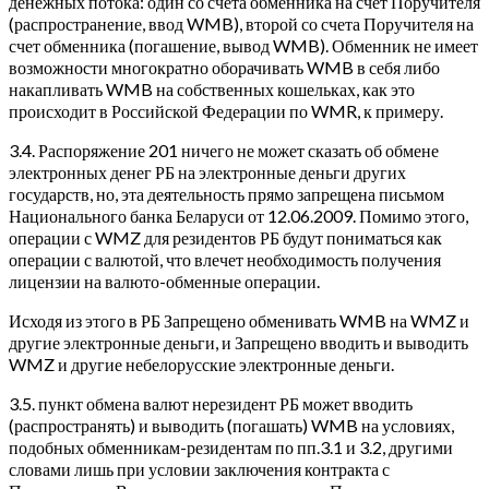
денежных потока: один со счета обменника на счет Поручителя
(распространение, ввод WMB), второй со счета Поручителя на
счет обменника (погашение, вывод WMB). Обменник не имеет
возможности многократно оборачивать WMB в себя либо
накапливать WMB на собственных кошельках, как это
происходит в Российской Федерации по WMR, к примеру.
3.4. Распоряжение 201 ничего не может сказать об обмене
электронных денег РБ на электронные деньги других
государств, но, эта деятельность прямо запрещена письмом
Национального банка Беларуси от 12.06.2009. Помимо этого,
операции с WMZ для резидентов РБ будут пониматься как
операции с валютой, что влечет необходимость получения
лицензии на валюто-обменные операции.
Исходя из этого в РБ Запрещено обменивать WMB на WMZ и
другие электронные деньги, и Запрещено вводить и выводить
WMZ и другие небелорусские электронные деньги.
3.5. пункт обмена валют нерезидент РБ может вводить
(распространять) и выводить (погашать) WMB на условиях,
подобных обменникам-резидентам по пп.3.1 и 3.2, другими
словами лишь при условии заключения контракта с