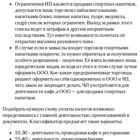
Ограничения ИП касаются продажи спиртных напитков,
допускается лишь торговля слабоалкогольными
напитками (пиво, пивные напитки, пуаре, медовуха,
сидр) список которых ограничен. Выход за рамки этого
списка ведет к штрафам и другим неприятным
последствиям. Тут имеете возможность почитать об
открытии магазина разливного пива .
В случае если в замыслы входит торговля спиртными
напитками покрепче, то нужно обратиться за получением
особого разрешения – лицензии. Её взять возможно лишь
юридическим лицам, исходя из этого в этом случае лучше
оформить ООО. Кое-какие предприимчивые торговцы
решают оформить на себя одновременно и ООО и ЧП,
чего закон не запрещает делать. ЧП употребляется для
деятельности кафе, а ООО — для продажи спиртных
напитков.
Подобрать нужную схему уплаты налогов возможно
определившись с главной деятельностью, прописываемой в
документах. Классификатор предлагает такие варианты:
55.30 – деятельность, проводимая кафе и ресторанами
55.40 – деятельность, проводимая барами