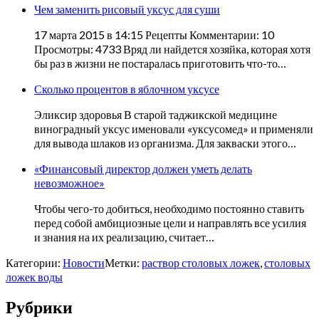
Чем заменить рисовый уксус для суши
17 марта 2015 в 14:15 Рецепты Комментарии: 10
Просмотры: 4733 Вряд ли найдется хозяйка, которая хотя
бы раз в жизни не постаралась приготовить что-то…
Сколько процентов в яблочном уксусе
Эликсир здоровья В старой таджикской медицине
виноградный уксус именовали «уксусомед» и применяли
для вывода шлаков из организма. Для закваски этого…
«Финансовый директор должен уметь делать
невозможное»
Чтобы чего-то добиться, необходимо постоянно ставить
перед собой амбициозные цели и направлять все усилия
и знания на их реализацию, считает…
Категории:
Новости
Метки:
раствор столовых ложек
,
столовых
ложек воды
Рубрики