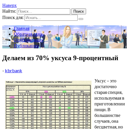
Наверх
Найти:
Поиск для:
Главная
Обратная связь
Опубликовано
Публикации
Делаем из 70% уксуса 9-процентный
-
kbrbank
Уксус – это
достаточно
старая специя,
используемая в
приготовлении
пищи. В
большинстве
случаев, она
бесцветная, но