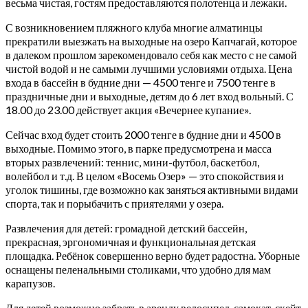
весьма чистая, гостям предоставляются полотенца и лежаки.
С возникновением пляжного клуба многие алматинцы
прекратили выезжать на выходные на озеро Капчагай, которое
в далеком прошлом зарекомендовало себя как место с не самой
чистой водой и не самыми лучшими условиями отдыха. Цена
входа в бассейн в будние дни — 4500 тенге и 7500 тенге в
праздничные дни и выходные, детям до 6 лет вход вольный. С
18.00 до 23.00 действует акция «Вечернее купание».
Сейчас вход будет стоить 2000 тенге в будние дни и 4500 в
выходные. Помимо этого, в парке предусмотрена и масса
вторых развлечений: теннис, мини-футбол, баскетбол,
волейбол и т.д. В целом «Восемь Озер» — это спокойствия и
уголок тишины, где возможно как заняться активными видами
спорта, так и порыбачить с приятелями у озера.
Развлечения для детей: громадной детский бассейн,
прекрасная, эргономичная и функциональная детская
площадка. Ребёнок совершенно верно будет радостна. Уборные
оснащены пеленальными столиками, что удобно для мам
карапузов.
Для детей возможно забрать в аренду велосипед, самокат, скейт