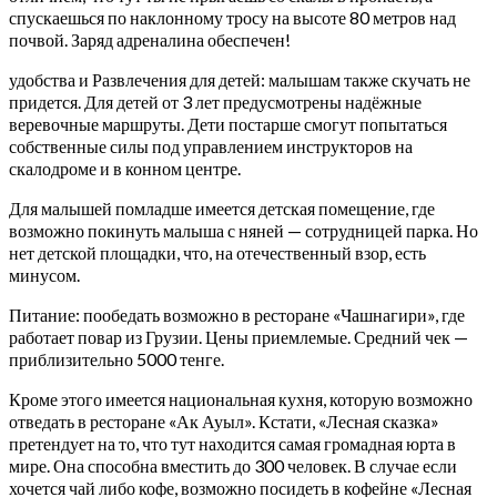
спускаешься по наклонному тросу на высоте 80 метров над
почвой. Заряд адреналина обеспечен!
удобства и Развлечения для детей: малышам также скучать не
придется. Для детей от 3 лет предусмотрены надёжные
веревочные маршруты. Дети постарше смогут попытаться
собственные силы под управлением инструкторов на
скалодроме и в конном центре.
Для малышей помладше имеется детская помещение, где
возможно покинуть малыша с няней — сотрудницей парка. Но
нет детской площадки, что, на отечественный взор, есть
минусом.
Питание: пообедать возможно в ресторане «Чашнагири», где
работает повар из Грузии. Цены приемлемые. Средний чек —
приблизительно 5000 тенге.
Кроме этого имеется национальная кухня, которую возможно
отведать в ресторане «Ак Ауыл». Кстати, «Лесная сказка»
претендует на то, что тут находится самая громадная юрта в
мире. Она способна вместить до 300 человек. В случае если
хочется чай либо кофе, возможно посидеть в кофейне «Лесная