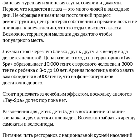
финская, турецкая и японская сауны, солярии и джакузи.
Первое, что кидается в глаза — это много людей в выходные
дни. Не обращая внимания на постоянный процесс
реконструкции, центр потерял собственный прежний лоск и не
приводит к впечатлению, что это отдых высшего класса.
Возможно, территория маловата для для того чтобы
популярного места.
Лежаки стоят через чур близко друг к другу, а к вечеру вода
делается нечистой. Цена разового входа на территорию «Тау-
Spa» образовывает 10.000 тенге с взрослого человека и 3000
тенге с ребенка с 3-х до 10 лет. Аренда полотенца либо халата
вам обойдется в 5000 тенге, что на фоне соперников
достаточно дорого.
Стоит приезжать за лечебным эффектом, поскольку аналогов
«Тау-Spa» до тех пор пока нет.
Развлечения для детей: дети будут в восхищении от мини-
зоопарка и двух детских площадок. Возможно забрать в аренду
самокаты и велосипеды.
Питание: пять ресторанов с национальной кухней населений