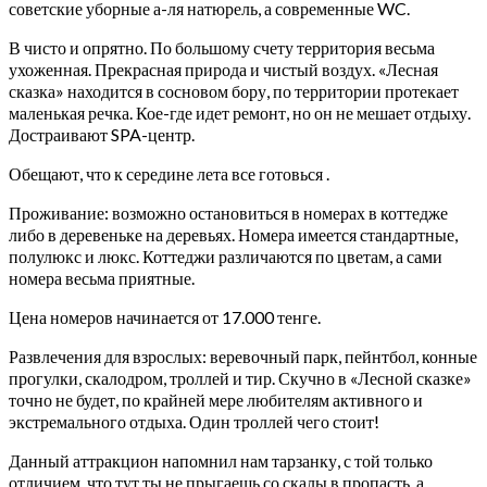
советские уборные а-ля натюрель, а современные WC.
В чисто и опрятно. По большому счету территория весьма
ухоженная. Прекрасная природа и чистый воздух. «Лесная
сказка» находится в сосновом бору, по территории протекает
маленькая речка. Кое-где идет ремонт, но он не мешает отдыху.
Достраивают SPA-центр.
Обещают, что к середине лета все готовься .
Проживание: возможно остановиться в номерах в коттедже
либо в деревеньке на деревьях. Номера имеется стандартные,
полулюкс и люкс. Коттеджи различаются по цветам, а сами
номера весьма приятные.
Цена номеров начинается от 17.000 тенге.
Развлечения для взрослых: веревочный парк, пейнтбол, конные
прогулки, скалодром, троллей и тир. Скучно в «Лесной сказке»
точно не будет, по крайней мере любителям активного и
экстремального отдыха. Один троллей чего стоит!
Данный аттракцион напомнил нам тарзанку, с той только
отличием, что тут ты не прыгаешь со скалы в пропасть, а