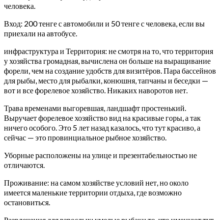
человека.
Вход: 200 тенге с автомобили и 50 тенге с человека, если вы
приехали на автобусе.
инфраструктура и Территория: не смотря на то, что территория
у хозяйства громадная, вычислена он больше на выращивание
форели, чем на создание удобств для визитёров. Пара бассейнов
для рыбы, место для рыбалки, конюшня, тапчаны и беседки —
вот и все форелевое хозяйство. Никаких наворотов нет.
Трава временами выгоревшая, ландшафт простенький.
Выручает форелевое хозяйство вид на красивые горы, а так
ничего особого. Это 5 лет назад казалось, что тут красиво, а
сейчас — это провинциальное рыбное хозяйство.
Уборные расположены на улице и презентабельностью не
отличаются.
Проживание: на самом хозяйстве условий нет, но около
имеется маленькие территории отдыха, где возможно
остановиться.
Развлечения для взрослых: умелые рыбаки то, что именуют тут