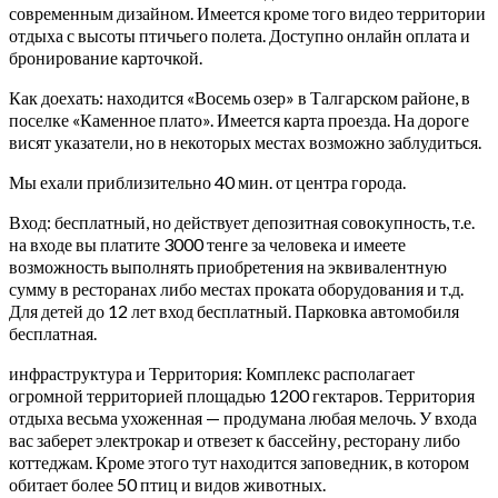
современным дизайном. Имеется кроме того видео территории
отдыха с высоты птичьего полета. Доступно онлайн оплата и
бронирование карточкой.
Как доехать: находится «Восемь озер» в Талгарском районе, в
поселке «Каменное плато». Имеется карта проезда. На дороге
висят указатели, но в некоторых местах возможно заблудиться.
Мы ехали приблизительно 40 мин. от центра города.
Вход: бесплатный, но действует депозитная совокупность, т.е.
на входе вы платите 3000 тенге за человека и имеете
возможность выполнять приобретения на эквивалентную
сумму в ресторанах либо местах проката оборудования и т.д.
Для детей до 12 лет вход бесплатный. Парковка автомобиля
бесплатная.
инфраструктура и Территория: Комплекс располагает
огромной территорией площадью 1200 гектаров. Территория
отдыха весьма ухоженная — продумана любая мелочь. У входа
вас заберет электрокар и отвезет к бассейну, ресторану либо
коттеджам. Кроме этого тут находится заповедник, в котором
обитает более 50 птиц и видов животных.