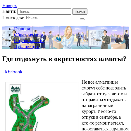
Наверх
Найти:
Поиск для:
Главная
Обратная связь
Опубликовано
Публикации
Где отдохнуть в окрестностях алматы?
-
kbrbank
Не все алматинцы
смогут себе позволить
забрать отпуск летом и
отправиться отдыхать
на заграничный
курорт. У кого-то
отпуск в сентябре, а
кто-то ремонт затеял,
но оставаться в душном