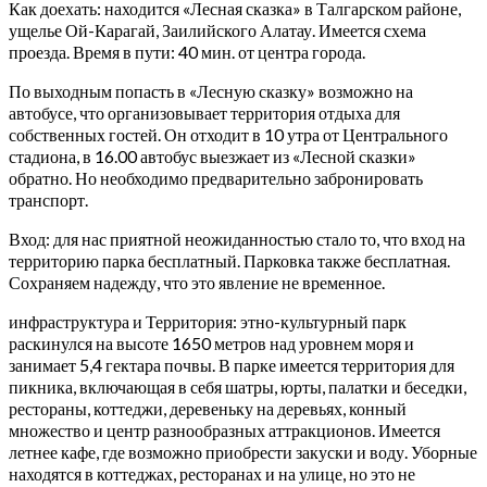
Как доехать: находится «Лесная сказка» в Талгарском районе,
ущелье Ой-Карагай, Заилийского Алатау. Имеется схема
проезда. Время в пути: 40 мин. от центра города.
По выходным попасть в «Лесную сказку» возможно на
автобусе, что организовывает территория отдыха для
собственных гостей. Он отходит в 10 утра от Центрального
стадиона, в 16.00 автобус выезжает из «Лесной сказки»
обратно. Но необходимо предварительно забронировать
транспорт.
Вход: для нас приятной неожиданностью стало то, что вход на
территорию парка бесплатный. Парковка также бесплатная.
Сохраняем надежду, что это явление не временное.
инфраструктура и Территория: этно-культурный парк
раскинулся на высоте 1650 метров над уровнем моря и
занимает 5,4 гектара почвы. В парке имеется территория для
пикника, включающая в себя шатры, юрты, палатки и беседки,
рестораны, коттеджи, деревеньку на деревьях, конный
множество и центр разнообразных аттракционов. Имеется
летнее кафе, где возможно приобрести закуски и воду. Уборные
находятся в коттеджах, ресторанах и на улице, но это не