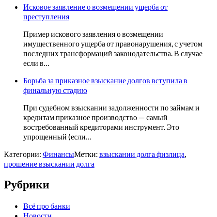
Исковое заявление о возмещении ущерба от
преступления
Пример искового заявления о возмещении
имущественного ущерба от правонарушения, с учетом
последних трансформаций законодательства. В случае
если в…
Борьба за приказное взыскание долгов вступила в
финальную стадию
При судебном взыскании задолженности по займам и
кредитам приказное производство — самый
востребованный кредиторами инструмент. Это
упрощенный (если…
Категории:
Финансы
Метки:
взыскании долга физлица
,
прошение взыскании долга
Рубрики
Всё про банки
Новости