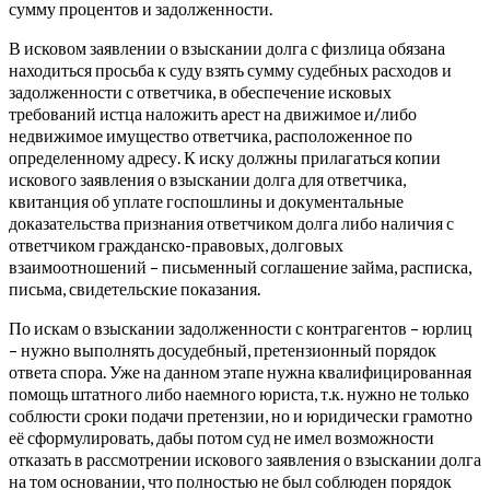
сумму процентов и задолженности.
В исковом заявлении о взыскании долга с физлица обязана
находиться просьба к суду взять сумму судебных расходов и
задолженности с ответчика, в обеспечение исковых
требований истца наложить арест на движимое и/либо
недвижимое имущество ответчика, расположенное по
определенному адресу.
К иску должны прилагаться копии
искового заявления о взыскании долга для ответчика,
квитанция об уплате госпошлины и документальные
доказательства признания ответчиком долга либо наличия с
ответчиком гражданско-правовых, долговых
взаимоотношений – письменный соглашение займа, расписка,
письма, свидетельские показания.
По искам о взыскании задолженности с контрагентов – юрлиц
– нужно выполнять досудебный, претензионный порядок
ответа спора. Уже на данном этапе нужна квалифицированная
помощь штатного либо наемного юриста, т.к. нужно не только
соблюсти сроки подачи претензии, но и юридически грамотно
её сформулировать, дабы потом суд не имел возможности
отказать в рассмотрении искового заявления о взыскании долга
на том основании, что полностью не был соблюден порядок