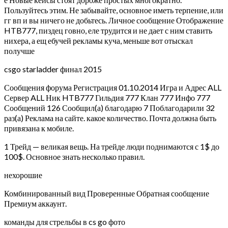
Пользуйтесь этим. Не забывайте, основное иметь терпение, или
гг вп и вы ничего не добьтесь. Личное сообщение Отображение
HTB777, пиздец говно, еле трудится и не дает с ним ставить
нихера, а ещ ебучей рекламы куча, меньше вот отыскал
получше
csgo starladder финал 2015
Сообщения форума Регистрация 01.10.2014 Игра и Адрес ALL
Сервер ALL Ник HTB777 Гильдия 777 Клан 777 Инфо 777
Сообщений 126 Сообщил(а) благодарю 7 Поблагодарили 32
раз(а) Реклама на сайте.
какое количество. Почта должна быть
привязана к мобиле.
1 Трейд — великая вещь. На трейде люди поднимаются с 1$ до
100$. Основное знать несколько правил.
нехорошие
Комбинированный вид Проверенные Обратная сообщение
Премиум аккаунт.
команды для стрельбы в cs go фото