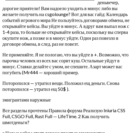
деньвечер,
дорогие приятели! Вам надоело уходить в минус либо вы
желаете получить на csgolounge? Вот для вас гайд: Календарь
событий игрового мира Не пользуйтесь договорами обмена, не
открывайте кейсы. Вы уйдте в минус. А вдруг вам выпал нож с
1-4 раза, то больше не открывайте кейсы, поскольку вы сперва
окупите нож, а позже и в минус уйдте. Один раз повезло в
договоре обмена, в след. раз не повезт.
Не применяйте. Я не пологаю, что вы уйдте в +. Возможно, что
парочка человек из всех вас сорвт куш. Остальные уйдут в
минус. Ставки делайте с умом, не спешите. Азарт может вас
погубить (Mr444 — хороший пример.
Поторопился — утратил вещи. Положил ещ деньги. Снова
поторопился — утратил ещ 50$ ).
эмигрантами наружные
Все разделы прочтены Правила форума Реализую Iniuria CSS
Full, CSGO Full, Rust Full — LifeTime. 2 Как получить
шмотденьги?
е Новые кейсы стоят дороже простых многократно.