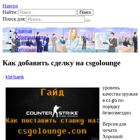
Наверх
Найти:
Поиск для:
Главная
Обратная связь
Опубликовано
Публикации
Как добавить сделку на csgolounge
-
kbrbank
уровень
качества оружия
в cs go по
порядку
безвозмездно
Версия для
печати
Хороший