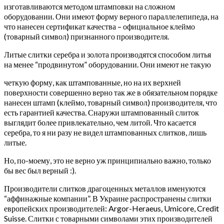
изготавливаются методом штамповки на сложном
оборудовании. Они имеют форму верного параллелепипеда, на
что нанесен сертификат качества – официальное клеймо
(товарный символ) признанного производителя.
Литые слитки серебра и золота производятся способом литья
на менее “продвинутом” оборудовании. Они имеют не такую
четкую форму, как штампованные, но на их верхней
поверхности совершенно верно так же в обязательном порядке
нанесен штамп (клеймо, товарный символ) производителя, что
есть гарантией качества. Снаружи штампованный слиток
выглядит более привлекательно, чем литой. Что касается
серебра, то я ни разу не видел штампованных слитков, лишь
литые.
Но, по-моему, это не верно уж принципиально важно, только
бы вес был верный :).
Производители слитков драгоценных металлов именуются
“аффинажные компании”. В Украине распространены слитки
европейских производителей: Argor-Heraeus, Umicore, Credit
Suisse. Слитки с товарными символами этих производителей