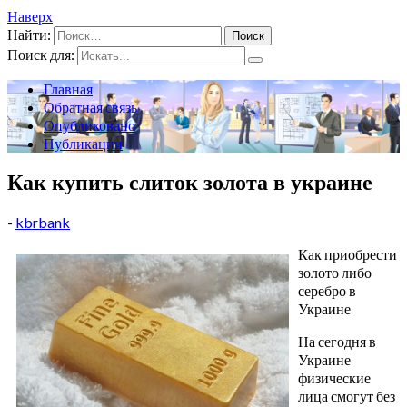
Наверх
Найти:
Поиск для:
Главная
Обратная связь
Опубликовано
Публикации
Как купить слиток золота в украине
-
kbrbank
Как приобрести
золото либо
серебро в
Украине
На сегодня в
Украине
физические
лица смогут без