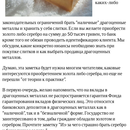
каких-либо
законодательных ограничений брать “наличные” драгоценные
металлы и хранить у себя слитки. Если вы желаете приобрести
золото либо серебро на сумму до 50 тысяч гривен, то банк
кроме того не обязан проводить идентификацию клиента. Мы
обсудим, какие конкретно нюансы необходимо знать при
покупке слитков и как выбрать продавца драгоценных
металлов.
Думаю, эта заметка будет нужна многим читателям, каковые
интересуются приобретением золота либо серебра, но еще не
перешли “от теории к практике”.
В первую очередь, желаю напомнить, что на вклады в
драгоценных металлах не распространяется гарантия Фонда
гарантирования вкладов физических лиц. Это относится
банковских депозитов в драгоценных металлах как в
“наличной”, так и в “безналичной” форме. Государство не
заинтересовано в том, дабы граждане обладали золотом и
серебром. Прочтите заметку “Из-за чего страшно брать серебро