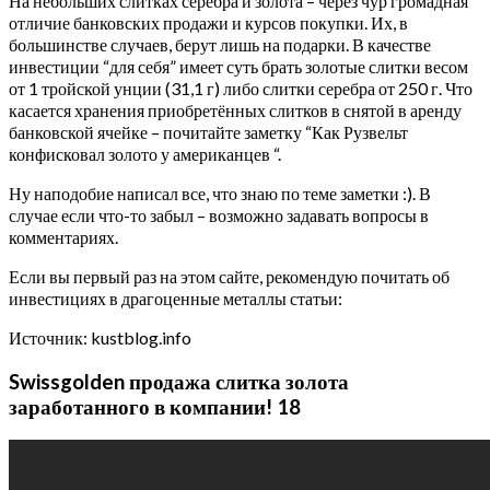
На небольших слитках серебра и золота – через чур громадная
отличие банковских продажи и курсов покупки. Их, в
большинстве случаев, берут лишь на подарки. В качестве
инвестиции “для себя” имеет суть брать золотые слитки весом
от 1 тройской унции (31,1 г) либо слитки серебра от 250 г. Что
касается хранения приобретённых слитков в снятой в аренду
банковской ячейке – почитайте заметку “Как Рузвельт
конфисковал золото у американцев “.
Ну наподобие написал все, что знаю по теме заметки :). В
случае если что-то забыл – возможно задавать вопросы в
комментариях.
Если вы первый раз на этом сайте, рекомендую почитать об
инвестициях в драгоценные металлы статьи:
Источник: kustblog.info
Swissgolden продажа слитка золота
заработанного в компании! 18