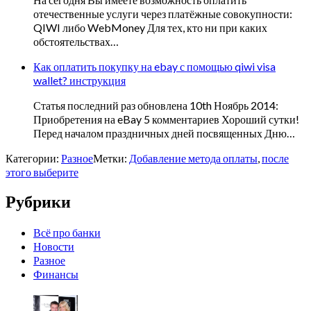
отечественные услуги через платёжные совокупности:
QIWI либо WebMoney Для тех, кто ни при каких
обстоятельствах…
Как оплатить покупку на ebay с помощью qiwi visa
wallet? инструкция
Статья последний раз обновлена 10th Ноябрь 2014:
Приобретения на eBay 5 комментариев Хороший сутки!
Перед началом праздничных дней посвященных Дню…
Категории:
Разное
Метки:
Добавление метода оплаты
,
после
этого выберите
Рубрики
Всё про банки
Новости
Разное
Финансы