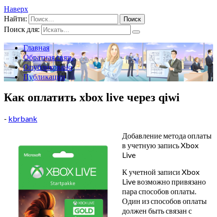
Наверх
Найти:
Поиск для:
Главная
Обратная связь
Опубликовано
Публикации
Как оплатить xbox live через qiwi
-
kbrbank
Добавление метода оплаты
в учетную запись Xbox
Live
К учетной записи Xbox
Live возможно привязано
пара способов оплаты.
Один из способов оплаты
должен быть связан с