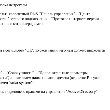
пока не трогаем
азать корректный DNS. “Панель управления” – “Центр
ства” сетевого подключения – “Протокол интернета версии
венного котроллера домена,
а в сети. Жмем “ОК”, по окончании чего нам должно выскочить
ия” — “Совокупность” — “Дополнительные параметры
омена”, и вписываем наименование домена (вероятно Вы уже
мен “solar.system”)
на, владеющего правами на управление “Active Directory”