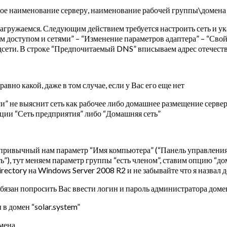
ое наименование серверу, наименование рабочей группы\домена 
агружаемся. Следующим действием требуется настроить сеть и ук
 доступом и сетями” – “Изменение параметров адаптера” – “Свой
одсети. В строке “Предпочитаемый DNS” вписываем адрес отечест
авно какой, даже в том случае, если у Вас его еще нет
” не выяснит сеть как рабочее либо домашнее размещение сервер
ции “Сеть предприятия” либо “Домашняя сеть”
е привычный нам параметр “Имя компьютера” (“Панель управлен
”), тут меняем параметр группы “есть членом”, ставим опцию “д
ectory на Windows Server 2008 R2 и не забывайте что я назвал до
бязан попросить Вас ввести логин и пароль администратора доме
в домен “solar.system”
мена.