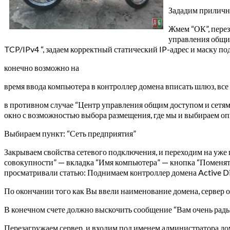
Зададим приличн
Жмем “ОК”, перез
управления общим
TCP/IPv4 “, задаем корректный статический IP-адрес и маску п
конечно возможно на
время ввода компьютера в контроллер домена вписать шлюз, все р
в противном случае “Центр управления общим доступом и сетями
окно с возможностью выбора размещения, где мы и выбираем оп
Выбираем пункт: “Сеть предприятия”
Закрываем свойства сетевого подключения, и переходим на уж
совокупности” — вкладка “Имя компьютера” — кнопка “Поменять
просматривали статью: Поднимаем контроллер домена Active Dir
По окончании того как Вы ввели наименование домена, сервер о
В конечном счете должно выскочить сообщение “Вам очень рады 
Перезагружаем сервер, и входим под именем администратора до