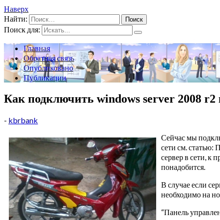
Наверх
Найти:
Поиск для:
Главная
Обратная связь
Опубликовано
Публикации
Как подключить windows server 2008 r2 к
-
kbrbank
Сейчас мы подклю
сети см. статью:
сервер в сети, к
понадобится.
В случае если сер
необходимо на но
“Панель управлен