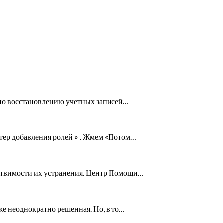
й по восстановлению учетных записей…
стер добавления ролей » . Жмем «Потом…
ствимости их устранения. Центр Помощи…
же неоднократно решенная. Но, в то…