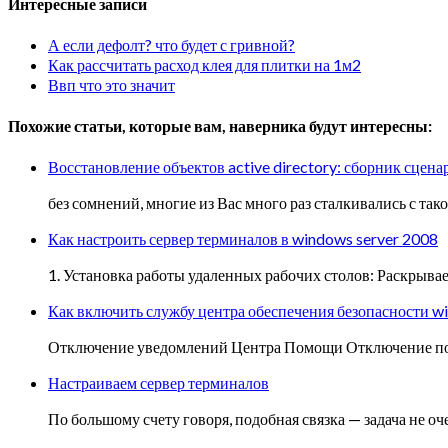
Интересные записи
А если дефолт? что будет с гривной?
Как рассчитать расход клея для плитки на 1м2
Ввп что это значит
Похожие статьи, которые вам, наверника будут интересны:
Восстановление объектов active directory: сборник сцена
без сомнений, многие из Вас много раз сталкивались с т
Как настроить сервер терминалов в windows server 2008
1. Установка работы удаленных рабочих столов: Раскрыва
Как включить службу центра обеспечения безопасности w
Отключение уведомлений Центра Помощи Отключение пока
Настраиваем сервер терминалов
По большому счету говоря, подобная связка — задача не 