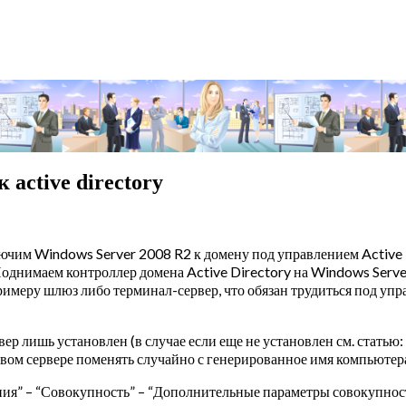
 active directory
чим Windows Server 2008 R2 к домену под управлением Active Di
 Поднимаем контроллер домена Active Directory на Windows Server
 примеру шлюз либо терминал-сервер, что обязан трудиться под упр
вер лишь установлен (в случае если еще не установлен см. статью:
вом сервере поменять случайно с генерированное имя компьютер
ия” – “Совокупность” – “Дополнительные параметры совокупност