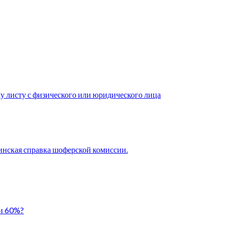
у листу с физического или юридического лица
нская справка шоферской комиссии.
ли 60%?