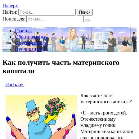
Наверх
Найти:
Поиск для:
Главная
Обратная связь
Опубликовано
Публикации
Как получить часть материнского
капитала
-
kbrbank
Как взять часть
материнского капитала?
«Я – мать троих детей.
Отечественному
младшему годик.
Материнским капиталом
еще не пользовалась –