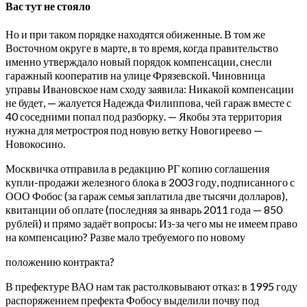
Вас тут не стояло
Но и при таком порядке находятся обиженные. В том же
Восточном округе в марте, в то время, когда правительство
именно утверждало новый порядок компенсации, снесли
гаражный кооператив на улице Фрязевской. Чиновница
управы Ивановское нам сходу заявила: Никакой компенсации
не будет, — жалуется Надежда Филиппова, чей гараж вместе с
40 соседними попал под разборку. — Якобы эта территория
нужна для метростроя под новую ветку Новогиреево —
Новокосино.
Москвичка отправила в редакцию РГ копию соглашения
купли-продажи железного блока в 2003 году, подписанного с
ООО Фобос (за гараж семья заплатила две тысячи долларов),
квитанции об оплате (последняя за январь 2011 года — 850
рублей) и прямо задаёт вопросы: Из-за чего мы не имеем право
на компенсацию? Разве мало требуемого по новому
положению контракта?
В префектуре ВАО нам так растолковывают отказ: в 1995 году
распоряжением префекта Фобосу выделили почву под