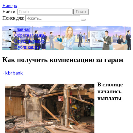
Наверх
Найти:
Поиск для:
Главная
Обратная связь
Опубликовано
Публикации
Как получить компенсацию за гараж
-
kbrbank
В столице
начались
выплаты