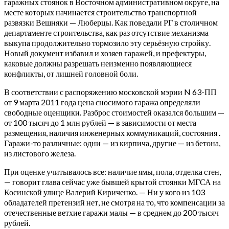
гаражных стоянок в Восточном административном округе, на
месте которых начинается строительство транспортной
развязки Вешняки — Люберцы. Как поведали РГ в столичном
департаменте строительства, как раз отсутствие механизма
выкупа продолжительно тормозило эту серьёзную стройку.
Новый документ избавил и хозяев гаражей, и префектуры,
каковые должны разрешать неизменно появляющиеся
конфликты, от лишней головной боли.
В соответствии с распоряжению московской мэрии N 63-ПП
от 9 марта 2011 года цена сносимого гаража определяли
свободные оценщики. Разброс стоимостей оказался большим —
от 100 тысяч до 1 млн рублей — в зависимости от места
размещения, наличия инженерных коммуникаций, состояния .
Гаражи-то различные: одни — из кирпича, другие — из бетона,
из листового железа.
При оценке учитывалось все: наличие ямы, пола, отделка стен,
— говорит глава сейчас уже бывшей крытой стоянки МГСА на
Косинской улице Валерий Кириченко. — Ни у кого из 103
обладателей претензий нет, не смотря на то, что компенсации за
отечественные ветхие гаражи малы — в среднем до 200 тысяч
рублей.