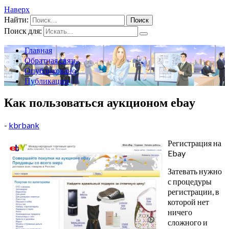
Наверх
Найти:
Поиск для:
Главная
Обратная связь
Опубликовано
Публикации
Как пользоваться аукционом ebay
-
kbrbank
Регистрация на
Ebay
Затевать нужно
с процедуры
регистрации, в
которой нет
ничего
сложного и