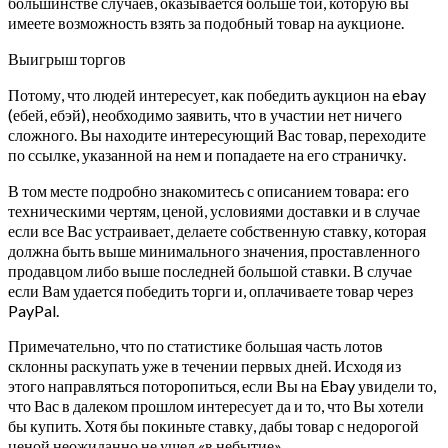
большинстве случаев, оказывается больше той, которую вы
имеете возможность взять за подобный товар на аукционе.
Выигрыш торгов
Потому, что людей интересует, как победить аукцион на ebay
(ебей, ебэй), необходимо заявить, что в участии нет ничего
сложного. Вы находите интересующий Вас товар, переходите
по ссылке, указанной на нем и попадаете на его страничку.
В том месте подробно знакомитесь с описанием товара: его
техническими чертям, ценой, условиями доставки и в случае
если все Вас устраивает, делаете собственную ставку, которая
должна быть выше минимального значения, проставленного
продавцом либо выше последней большой ставки. В случае
если Вам удается победить торги и, оплачиваете товар через
PayPal.
Примечательно, что по статистике большая часть лотов
склонны раскупать уже в течении первых дней. Исходя из
этого направляться поторопиться, если Вы на Ebay увидели то,
что Вас в далеком прошлом интересует да и то, что Вы хотели
бы купить. Хотя бы покиньте ставку, дабы товар с недорогой
ценой неожиданно не ушел «в небытие».