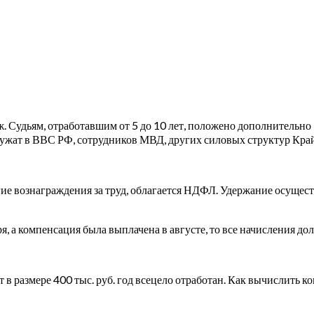
 Судьям, отработавшим от 5 до 10 лет, положено дополнительно 5 
лужат в ВВС РФ, сотрудников МВД, других силовых структур Кра
гие вознаграждения за труд, облагается НДФЛ. Удержание осущес
я, а компенсация была выплачена в августе, то все начисления д
т в размере 400 тыс. руб. год всецело отработан. Как вычислить