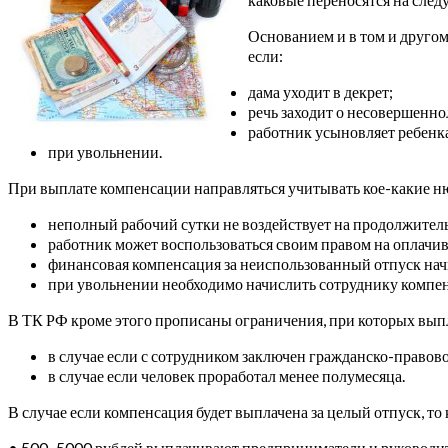
Основанием и в том и другом
если:
дама уходит в декрет;
речь заходит о несовершенно
работник усыновляет ребенка
при увольнении.
При выплате компенсации направляться учитывать кое-какие н
неполный рабочий сутки не воздействует на продолжитель
работник может воспользоваться своим правом на оплачи
финансовая компенсация за неиспользованный отпуск начи
при увольнении необходимо начислить сотруднику компе
В ТК РФ кроме этого прописаны ограничения, при которых выпл
в случае если с сотрудником заключен гражданско-правово
в случае если человек проработал менее полумесяца.
В случае если компенсация будет выплачена за целый отпуск, т
• 500–5000 рублей выплачивают предприниматели и руководи