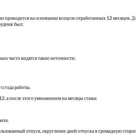
проводится на основании всецело отработанных 12 месяцев. Длите
рудник был:
льно часто видятся такие неточности:
о года работы.
12, а после этого умножением на месяцы стажа:
ыха.
ользованный отпуск, округление дней отпуска в громадную сторо