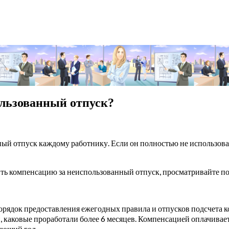
ользованный отпуск?
й отпуск каждому работнику. Если он полностью не использован,
ить компенсацию за неиспользованный отпуск, просматривайте по
орядок предоставления ежегодных правила и отпусков подсчета 
 каковые проработали более 6 месяцев. Компенсацией оплачиваетс
ующий год .