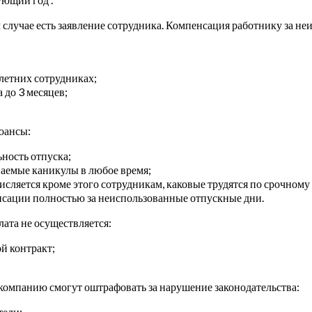
 случае есть заявление сотрудника. Компенсация работнику за не
летних сотрудниках;
 до 3 месяцев;
юансы:
ность отпуска;
ваемые каникулы в любое время;
сляется кроме этого сотрудникам, каковые трудятся по срочном
нсации полностью за неиспользованные отпускные дни.
ата не осуществляется:
й контракт;
о компанию смогут оштрафовать за нарушение законодательства:
тели;