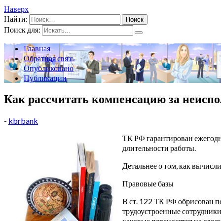
Наверх
Найти:
Поиск для:
Главная
Обратная связь
Опубликовано
Публикации
Как рассчитать компенсацию за неисп
-
kbrbank
ТК РФ гарантирован ежегодны
длительности работы.
Детальнее о том, как вычисл
Правовые базы
В ст. 122 ТК РФ обрисован п
трудоустроенные сотрудники,
каковые переносятся на след