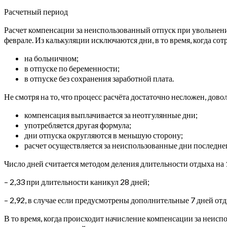
Расчетный период
Расчет компенсации за неиспользованный отпуск при увольнении 
феврале. Из калькуляции исключаются дни, в то время, когда сот
на больничном;
в отпуске по беременности;
в отпуске без сохранения заработной плата.
Не смотря на то, что процесс расчёта достаточно несложен, дово
компенсация выплачивается за неотгулянные дни;
употребляется другая формула;
дни отпуска округляются в меньшую сторону;
расчет осуществляется за неиспользованные дни последнег
Число дней считается методом деления длительности отдыха на 
– 2,33 при длительности каникул 28 дней;
– 2,92, в случае если предусмотрены дополнительные 7 дней отд
В то время, когда происходит начисление компенсации за неисп