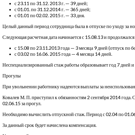
с 23.11 по 31.12. 2013 г. — 39 дней;
с 01.01. по 31.12.2014 г. — 365 дней;
с 01.01 по 02.02. 2015 г. — 33 дня.
Целый данный период сотрудница была в отпуске по уходу за 
Следующая расчетная дата начинается с 15.08.13 и продолжался
с 15.08 по 23.11.2013 года — 3 месяца 9 дней (отпуск по 
с 03.02 по 16.06. 2015 года — 4 месяца 14 дней.
Неспециализированный стаж работы образовывает год 7 дней и 
Прогулы
При увольнении работнику надеются выплаты за неиспользованн
Ковалев М. П. приступил к обязанностям 2 сентября 2014 года. 
02.06.15 за прогул.
Необходимо вычислить отпускной стаж. Период с 02.04 по 01.06
За данный срок будет начислена компенсация.