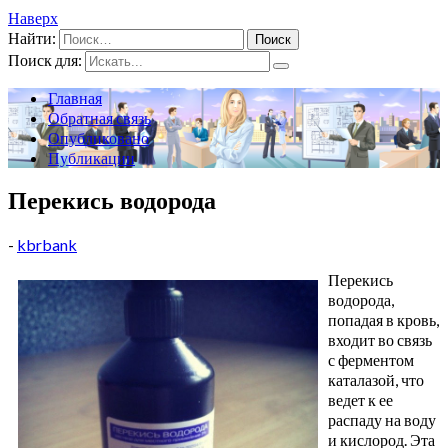
Наверх
Найти:
Поиск для:
Главная
Обратная связь
Опубликовано
Публикации
Перекись водорода
-
kbrbank
Перекись
водорода,
попадая в кровь,
входит во связь
с ферментом
каталазой, что
ведет к ее
распаду на воду
и кислород. Эта