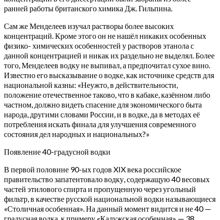
ранней работы британского химика Дж. Гильпина.
Сам же Менделеев изучал растворы более высоких
концентраций. Кроме этого он не нашёл никаких особенных
физико- химических особенностей у растворов этанола с
данной концентрацией и никак их раздельно не выделял. Более
того, Менделеев водку не выпивал, а предпочитал сухое вино.
Известно его высказывание о водке, как источнике средств для
национальной казны: «Неужто, в действительности,
положение отечественное таково, что в кабаке, казённом либо
частном, должно видеть спасение для экономического быта
народа, другими словами России, и в водке, да в методах её
потребления искать финала для улучшения современного
состояния дел народных и национальных?»
Появление 40-градусной водки
В первой половине 90-ых годов XIX века российское
правительство запатентовало водку, содержащую 40 весовых
частей этилового спирта и пропущенную через угольный
фильтр, в качестве русской национальной водки называющиеся
«Столичная особенная». На данный момент видится и не 40 —
градусная водка, к примеру «Калужская особенная» — 38