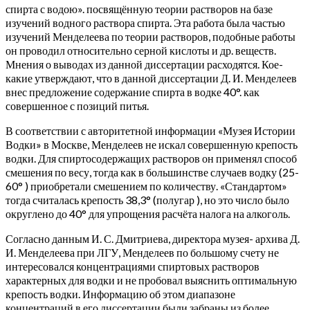
спирта с водою». посвящённую теории растворов на базе
изучений водного раствора спирта. Эта работа была частью
изучений Менделеева по теории растворов, подобные работы
он проводил относительно серной кислоты и др. веществ.
Мнения о выводах из данной диссертации расходятся. Кое-
какие утверждают, что в данной диссертации Д. И. Менделеев
внес предложение содержание спирта в водке 40°. как
совершенное с позиций питья.
В соответствии с авторитетной информации «Музея Истории
Водки» в Москве, Менделеев не искал совершенную крепость
водки. Для спиртосодержащих растворов он применял способ
смешения по весу, тогда как в большинстве случаев водку (25-
60° ) приобретали смешением по количеству. «Стандартом»
тогда считалась крепость 38,3° (полугар ), но это число было
округлено до 40° для упрощения расчёта налога на алкоголь.
Согласно данным И. С. Дмитриева, директора музея- архива Д.
И. Менделеева при ЛГУ, Менделеев по большому счету не
интересовался концентрациями спиртовых растворов
характерных для водки и не пробовал выяснить оптимальную
крепость водки. Информацию об этом диапазоне
концентраций в его диссертации были забраны из более