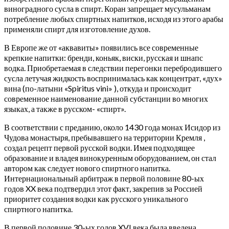
виноградного сусла в спирт. Коран запрещает мусульманам
потребление любых спиртных напитков, исходя из этого арабы
применяли спирт для изготовление духов.
В Европе же от «аквавиты» появились все современные
крепкие напитки: бренди, коньяк, виски, русская и шнапс
водка.
Приобретаемая в следствии перегонки перебродившего
сусла летучая жидкость воспринималась как концентрат, «дух»
вина (по-латыни «Spiritus vini» ), откуда и происходит
современное наименование данной субстанции во многих
языках, а также в русском- «спирт».
В соответствии с преданию, около 1430 года монах Исидор из
Чудова монастыря, пребывавшего на территории Кремля ,
создал рецепт первой русской водки. Имея подходящее
образование и владея винокуренным оборудованием, он стал
автором как следует нового спиртного напитка.
Интернациональный арбитраж в первой половине 80-ых
годов XX века подтвердил этот факт, закрепив за Россией
приоритет создания водки как русского уникального
спиртного напитка.
В первой половине 30-ых годов XVI века была введена