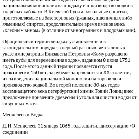
национальная монополия на продажу и производство водки в
«царёвых кабаках». В Киевской Руси алкогольные напитки,
приготовляемые на базе зерновых (ржаных, пшеничных либо
ячменных) спиртов, продолжительное время именовались
«хлебным вином» (в отличие от виноградных и плодовых вин).
Официальный термин «водка». установленный в
законодательном порядке, в первый раз появляется лишь в
указе императрицы Елизаветы Петровны «Кому разрешено
иметь кубы для перемещения водок». изданном 8 июня 1751
года. После этого данный термин появляется спустя
практически 150 лет, на рубеже направляться и XX столетий,
из-за введения национальной монополии на торговлю и
производство водкой. Во второй половине 80-ых годов
восемнадцатого века петербургский химик Товий Ловиц внес
предложение применять древесный уголь для очистки водки от
сивушных масел.
Менделеев и Водка
Д. И. Менделеев 31 января 1865 года защитил диссертацию «О
соединении