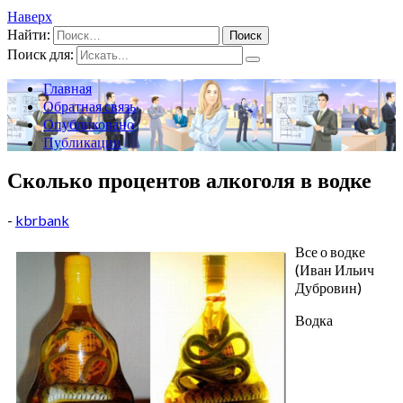
Наверх
Найти:
Поиск для:
Главная
Обратная связь
Опубликовано
Публикации
Сколько процентов алкоголя в водке
-
kbrbank
Все о водке
(Иван Ильич
Дубровин)
Водка