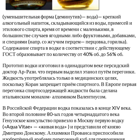
(уменьшительная форма (деминутив)— вода)— крепкий
алкогольный напиток, складывающийся из воды, примесей и
этилового спирта, время от времени с маленькими, в
большинстве случаев ягодными либо фруктовыми, добавками,
и специями (напр. со жгучим перцем— перцовка, горилка).
Содержание спирта в водке в соответствии с действующему
ГОСТ образовывает по количеству от 40% об. до 56% об.
Прототип водки изготовил в одинадцатом веке персидский
доктор Ар-Рази. что первым выделил этанол путём перегонки.
Жидкость употреблялась только в медицинских целях,
поскольку Коран запрещает приём спиртного. В Европе первая
перегонка спиртосодержащей жидкости была сделана
итальянским монахом- алхимиком Валентиусом.
В Российской Федерации водка показалась в конце XIV века.
Во второй половине 80-ых годов четырнадцатого века
Генуэзское консульство привезло в Москву первую водку
(«Aqua Vitae» — «живая вода» ) и представили её князю
Дмитрию Донскому. Алхимики Прованса приспособили
изобретённый арабами перегонный куб для превращения