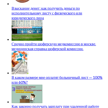
Взыскание денег: как получить деньги по
исполнительному листу с физического или
юридического лица
Срочно пройти шоферскую медкомиссию в москве.
медицинская справка шоферской комиссии.
В каком размере мне оплатят больничный лист — 100%
или 60%?
Как законно получать зарплату при удаленной работе