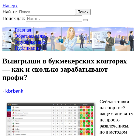
Наверх
Найти:
Поиск для:
Главная
Обратная связь
Опубликовано
Публикации
Выигрыши в букмекерских конторах
— как и сколько зарабатывают
профи?
-
kbrbank
Сейчас ставки
на спорт всё
чаще становятся
не просто
развлечением,
но и методом