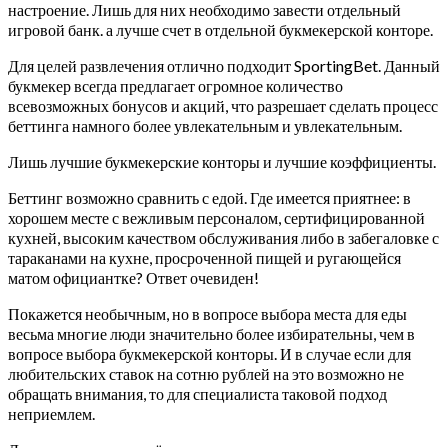
настроение. Лишь для них необходимо завести отдельный
игровой банк. а лучше счет в отдельной букмекерской конторе.
Для целей развлечения отлично подходит SportingBet. Данный
букмекер всегда предлагает огромное количество
всевозможных бонусов и акций, что разрешает сделать процесс
беттинга намного более увлекательным и увлекательным.
Лишь лучшие букмекерские конторы и лучшие коэффициенты.
Беттинг возможно сравнить с едой. Где имеется приятнее: в
хорошем месте с вежливым персоналом, сертифицированной
кухней, высоким качеством обслуживания либо в забегаловке с
тараканами на кухне, просроченной пищей и ругающейся
матом официантке? Ответ очевиден!
Покажется необычным, но в вопросе выбора места для еды
весьма многие люди значительно более избирательны, чем в
вопросе выбора букмекерской конторы. И в случае если для
любительских ставок на сотню рублей на это возможно не
обращать внимания, то для специалиста таковой подход
неприемлем.