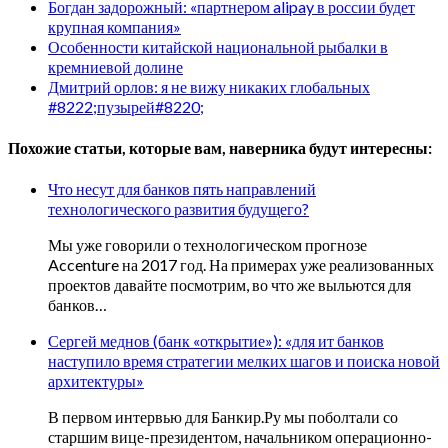
Богдан задорожный: «партнером alipay в россии будет
крупная компания»
Особенности китайской национальной рыбалки в
кремниевой долине
Дмитрий орлов: я не вижу никаких глобальных
#8222;пузырей#8220;
Похожие статьи, которые вам, наверника будут интересны:
Что несут для банков пять направлений
технологического развития будущего?
Мы уже говорили о технологическом прогнозе
Accenture на 2017 год. На примерах уже реализованных
проектов давайте посмотрим, во что же выльются для
банков…
Сергей меднов (банк «открытие»): «для ит банков
наступило время стратегии мелких шагов и поиска новой
архитектуры»
В первом интервью для Банкир.Ру мы поболтали со
старшим вице-президентом, начальником операционно-