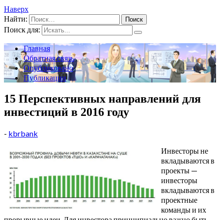
Наверх
Найти:
Поиск для:
Главная
Обратная связь
Опубликовано
Публикации
15 Перспективных направлений для
инвестиций в 2016 году
-
kbrbank
Инвесторы не
вкладываются в
проекты —
инвесторы
вкладываются в
проектные
команды и их
прорывные идеи. Для инвестора принципиально важно быть