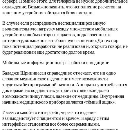
сервера. Помимо этого, для телефона не нужно дополнительное
охлаждение. Возможно заявить, что исполнение расчетов на
конечном устройстве обходится безвозмездно.
В случае если распределить неспециализированную
вычислительную нагрузку между множеством мобильных
устройств и любых вторых гаджетов, подключенных к
интернету, возможно взять большую экономию. До тех пор
пока потенциал разработки не реализован и, открыто говоря, не
будет реализован еще достаточно долгое время.
Мобильные информационные разработки в медицине
Баладжи Шринивасан справедливо отмечает, что ни одно
сложное медицинское изделие не имеет возможности
трудиться без программной начинки. Аппараты употребляются
докторами, но код для этих устройств с высокой долей
возможности пишут люди, далекие от медицины. Внутренняя
начинка медицинского прибора является «тёмный ящик».
Имеется какой-то интерфейс, через что изделие
взаимодействует с пациентом и врачом. Наряду с этим
интерфейсы становятся все более современными,
эргономичными, понятным; в возможности это приведет к