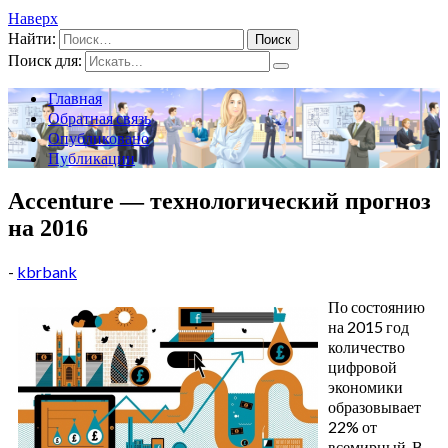
Наверх
Найти:
Поиск для:
Главная
Обратная связь
Опубликовано
Публикации
Accenture — технологический прогноз
на 2016
-
kbrbank
По состоянию
на 2015 год
количество
цифровой
экономики
образовывает
22% от
всемирный. В