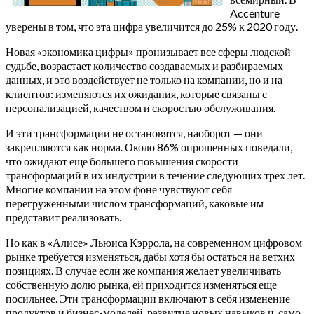
Accenture
уверены в том, что эта цифра увеличится до 25% к 2020 году.
Новая «экономика цифры» пронизывает все сферы людской
судьбе, возрастает количество создаваемых и разбираемых
данных, и это воздействует не только на компании, но и на
клиентов: изменяются их ожидания, которые связаны с
персонализацией, качеством и скоростью обслуживания.
И эти трансформации не остановятся, наоборот — они
закрепляются как норма. Около 86% опрошенных поведали,
что ожидают еще большего повышения скорости
трансформаций в их индустрии в течение следующих трех лет.
Многие компании на этом фоне чувствуют себя
перегруженными числом трансформаций, каковые им
представит реализовать.
Но как в «Алисе» Льюиса Кэррола, на современном цифровом
рынке требуется изменяться, дабы хотя бы остаться на ветхих
позициях. В случае если же компания желает увеличивать
собственную долю рынка, ей приходится изменяться еще
посильнее. Эти трансформации включают в себя изменение
продуктов и бизнес-моделей, развитие новых навыков и, само