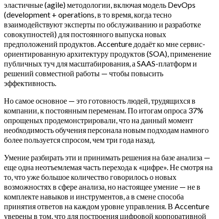
эластичные (agile) методологии, включая модель DevOps
(development + operations, в то время, когда тесно
взаимодействуют эксперты по обслуживанию и разработке
совокупностей) для постоянного выпуска новых
предположений продуктов. Accenture додаёт ко мне сервис-
ориентированную архитектуру продуктов (SOA), применение
публичных туч для масштабирования, а SAAS-платформ и
решений совместной работы — чтобы повысить
эффективность.
Но самое основное — это готовность людей, трудящихся в
компании, к постоянным переменам. По итогам опроса 37%
опрощеных продемонстрировали, что на данный момент
необходимость обучения персонала новым подходам намного
более пользуется спросом, чем три года назад.
Умение разбирать эти и принимать решения на базе анализа —
еще одна неотъемлемая часть перехода к «цифре». Не смотря на
то, что уже большое количество говорилось о новых
возможностях в сфере анализа, но настоящее умение — не в
комплекте навыков и инструментов, а в смене способа
принятия ответов на каждом уровне управления. В Accenture
уверены в том, что для построения цифровой корпоративной