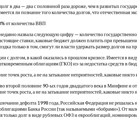
олг в два — два с половиной раза дороже, чем в развитых государ
меется ли познание того количества долгов, что отечественная э
30% от количества ВВП
недавно назвала следующую цифру — количество государственног
о настоящие ставки, каковые бюджет должен платить при превыше
здка только в том, смогут ли власти удержать размер долгов на 
ии с долгом, в какой оказались в прошлом кризисе. Имеется в виду 
тковременным облигациям (ГКО) из-за недостатка средств в бюд
 точек роста, а не на затыкание неприятностей, каковые никто 
 второй половине 90-ых годов двадцатого века в Минфине и отв
 точек роста, а не на затыкание неприятностей, каковые никто н
кончании дефолта 1998 года, Российская Федерация не решалась 
 облигациями Банка России (так называемыми «бобрами»). От ма
ся только долг в виде рублевых ОФЗ и еврооблигаций, номинирован