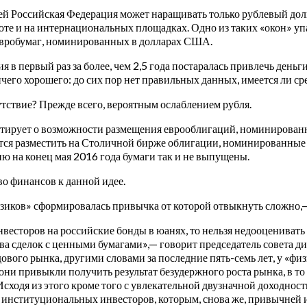
тей Российская Федерация может наращивать только рублевый долг
е и на интернациональных площадках. Одно из таких «окон» упа
 евробумаг, номинированных в долларах США.
 в первый раз за более, чем 2,5 года постаралась привлечь день
чего хорошего: до сих пор нет правильных данных, имеется ли с
утствие? Прежде всего, вероятным ослаблением рубля.
утирует о возможности размещения еврооблигаций, номинирован
ается разместить на Столичной бирже облигации, номинированные 
ю на конец мая 2016 года бумаги так и не выпущены.
во финансов к данной идее.
зиков» сформировалась привычка от которой отвыкнуть сложно,— 
инвесторов на российские бонды в юанях, то нельзя недооцениват
тва сделок с ценными бумагами»,— говорит председатель совета
ового рынка, другими словами за последние пять-семь лет, у «ф
ни привыкли получить результат безудержного роста рынка, в то в
сходя из этого кроме того с увлекательной двузначной доходност
 на институциональных инвесторов, которым, снова же, привычней