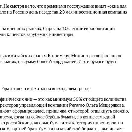
. Не смотря на то, что временами госслужащие видят «окна для
ло на Россию день назад: так 23 мая инвестиционная компания
ги на внешних рынках. Спрос на 10-летние еврооблигации
реди клиентов зарубежные инвесторы.
ных в китайских юанях. К примеру, Министерство финансов
в юанях, на сумму более 6 млрд юаней. И эти бумаги будут
брать плечо и «ехать» на восходящем тренде
ь физических лиц — это как минимум 50% от общего количества
 директоров управляющей компании Peramo Ольга Мещерякова.
изиков» сформировалась привычка, от которой отвыкнуть сложно,
ремя, когда ты сейчас берёшь бумаги, а в конце семь дней
ью российские долговые бумаги эта категория инвесторов, на
 и комфортней брать бумаги на китайской бирже»,— вычисляет