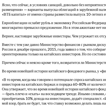
Ясно, что сейчас, в условиях санкций, довольно без неприятнос
размещения» — варианты выпуска облигаций в зарубежной валют
«ВТБ капитал» от имени страны разместила выпуск 10-летних
Еврооблигации ослабят рубль и экономику Российская Федерация
многократно превысил предложение. Но в этом ажиотаже нет ни
Вернее, настоящие зарубежные инвесторы. Чем угрожает их отс
Вместе с тем уже давно Министерство финансов с рынком диск
России в декабре прошлого, 2015, года заявил о том, что собир
ориентированы только на китайских инвесторов. Но по состояни
Причем сейчас и неясно кроме того, возвратится ли Министерст
Во время новейшей истории китайского фондового рынка, у «фи
«В то время, когда мы говорим о потенциале спроса китайских 
инвесторов на китайских биржах и порядка 60–80% от количес
Она утвержает, что во время новейшей истории китайского фонд
— брать плечо и «ехать» на восходящем тренде. Иными словами, о
приобретаешь 10% дохода на инвестицию, додаёт специалист. «И
мой взор, брать не будет, так что ставку возможно делать лишь