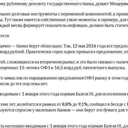
ому рублевому депозиту государственного банка, думает Мещеряк
ьнее долговые инструменты с переменной компонентой, к прим
. Тут также имеется собственные узкие моменты: к примеру, для
ждый месяц формирует показатель инфляции, должен быть статичен
ности
чно — банки берут облигации. Так, 12 мая 2016 года все предл
 млрд рублей. Практически спрос вдвое превысил предложение, о
ей, сложившихся на вторичном рынке, и это было связано с нали
мещенных 15-летних ОФЗ и 16,5 млрд руб. пятилетнего выпуска.
о замыслов по наращиванию предложения ОФЗ рынку в этом году 
сов до тех пор пока нет.
одимым с 1 января этого года нормам Базеля III, для исполнени
еми лет, колеблется в рамках от 8,8% до 9,1%, сообщил в беседе
ются спросом у маленьких банков — они берут эти бумаги для тог
ть неспешно вводимым с 1 января этого года нормам Базеля III, 