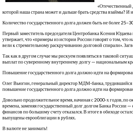
«Отечественный д
которой наша страна может и дальше брать средства взаймы? И и
Количество государственного долга должен быть не более 25–
Первый заместитель председателя Центробанка Ксения Юдаева 
утвержает, что «примеры из истории России говорят о том, чт
вели к стремительному раскручиванию долговой спирали». Загво
Так как в другом случае мы рискуем появляться в таковой ситуац
выплат по суверенному внутреннему долгу — национальным кра
Повышение государственного долга должно идти на формирование
Олег Вьюгин, генеральный директор МДМ-банка, трудившийся во
повышение государственного долга должно идти на формирование
Довольно продолжительное время, начиная с 2000-х годов, по о
времена, заменяя государственный долг долгом Банка России —
финансов по большому счету отказался. В итоге в обиходе остал
выпущены еврооблигации в рублях.
В валюте не занимать!