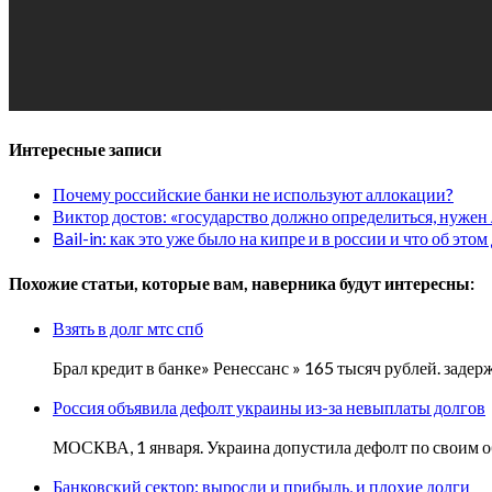
Интересные записи
Почему российские банки не используют аллокации?
Виктор достов: «государство должно определиться, нужен
Bail-in: как это уже было на кипре и в россии и что об этом
Похожие статьи, которые вам, наверника будут интересны:
Взять в долг мтс спб
Брал кредит в банке» Ренессанс » 165 тысяч рублей. заде
Россия объявила дефолт украины из-за невыплаты долгов
МОСКВА, 1 января. Украина допустила дефолт по своим о
Банковский сектор: выросли и прибыль, и плохие долги