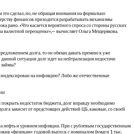
это сделал, но, не обращая внимания на формально
терству финансов приходится разрабатывать механизмы
ока рано. «Что касается вероятного спроса со стороны русских
ь на валютной переоценке»,— вычисляет Ольга Мещерякова.
редложением долга, то он обязан давать премию к уже
в данной ситуации долг идет на нейтрализация недостачи
е займы?
а, индексирован на инфляцию? Либо же отечественные
ции
ы покрыть недостаток бюджета, долг вправду необходимо
долга зависит от предстоящих действий ЦБ, каковые, со своей
 на нефть и уровнем инфляции. При с рублевым государственным
дложив «физикам» годовой выпуск с номиналом бумаги 1 тыс.