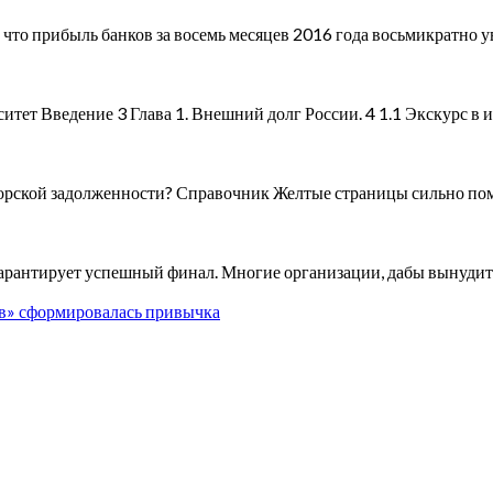
что прибыль банков за восемь месяцев 2016 года восьмикратно 
т Введение 3 Глава 1. Внешний долг России. 4 1.1 Экскурс в и
торской задолженности? Справочник Желтые страницы сильно по
 гарантирует успешный финал. Многие организации, дабы вынуди
в» сформировалась привычка