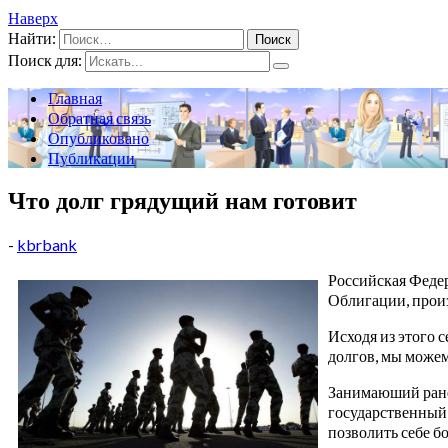
Наверх
Найти:
Поиск для:
Главная
Обратная связь
Опубликовано
Публикации
Что долг грядущий нам готовит
-
kbrbank
Российская Федер
Облигации, произ
Исходя из этого с
долгов, мы можем
Занимаюший ранее
государственный 
позволить себе б