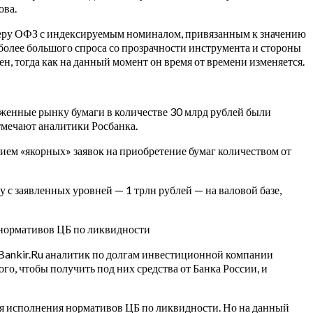
ова.
еру ОФЗ с индексируемым номиналом, привязанным к значению
 более большого спроса со прозрачности инструмента и стороны
, тогда как на данный момент он время от времени изменяется.
оженные рынку бумаги в количестве 30 млрд рублей были
тмечают аналитики Росбанка.
чием «якорных» заявок на приобретение бумаг количеством от
с заявленных уровней — 1 трлн рублей — на валовой базе,
я нормативов ЦБ по ликвидности
 с Bankir.Ru аналитик по долгам инвестиционной компании
о, чтобы получить под них средства от Банка России, и
для исполнения нормативов ЦБ по ликвидности. Но на данный