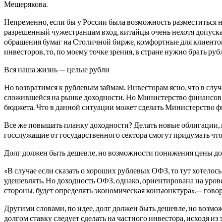
Мещерякова.
Непременно, если бы у России была возможность разместиться 
разрешенный чужестранцам вход, китайцы очень нехотя допуск
обращения бумаг на Столичной бирже, комфортные для клиентов и
инвесторов, то, по моему точке зрения, в стране нужно брать 
Вся наша жизнь — целые рубли
Но возвратимся к рублевым займам. Инвесторам ясно, что в слу
сложившейся на рынке доходности. Но Министерство финансов же
бюджета. Что в данной ситуации может сделать Министерство ф
Все же повышать планку доходности? Делать новые облигации, 
госслужащие от государственного сектора смогут придумать что
Долг должен быть дешевле, но возможности понижения цены до
«В случае если сказать о хороших рублевых ОФЗ, то тут хотело
удешевлять. Но доходность ОФЗ, однако, ориентирована на урове
стороны, будет определять экономическая конъюнктура»,— гов
Другими словами, по идее, долг должен быть дешевле, но возм
долгом ставку следует сделать на частного инвестора, исходя 