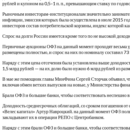
рублей и купоном на 0,5–1 п. п., превышающим ставку по годов
Рыночным инвесторам-институционалам значительно занимател
инфляции, эмиссия которых была осуществлена в июле 2015 года
инвесторов состав потребительской корзины, индекс которой ка
Спрос на долги России имеется кроме того по не высокой доход
Первичные аукционы ОФЗ на данный момент проходят весьма уда
размещены полностью, и спрос на них по номиналу составил 73
Наряду с этим цена отсечения была установлена выше доходност
1,5 млрд рублей — на их долю было нужно 6 млрд рублей из раз
В мае же помощник главы МинФина Сергей Сторчак объявил, чт
включая обмен ветхих выпусков на новые, у Министерства финан
Брали ОФЗ и большие банки, чтобы соответствовать неспешно вв
Доходность среднесрочных облигаций, со сроком погашения от с
«Велес капитал» Артур Навроцкий. на данный момент ОФЗ пользу
закладывают их в операции РЕПО с Центробанком.
Наряду с этим брали ОФЗ и большие банки, чтобы соответствова