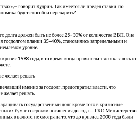
ствах»,— говорит Кудрин. Так имеется ли предел ставки, по
кономика будет способна переварить?
о долга должен быть не более 25–30% от количества ВВП.
Она
ния госдолгом планки 35–40%, становились запредельными и
приемлемом уровне.
кризис 1998 года, в то время, когда правительство отказалось от
жете.
не желает решать
ечавший именно за госдолг, предотвратил власти, что
е желает решать.
наращивать государственный долг кроме того в кризисные
леньких бумаг со сроком погашения до года — ГКО Министерство
ных в валюте, не смотря на то, что до кризиса 2008 года были