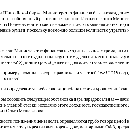
на Шанхайской бирже, Министерство финансов бы с наслаждением 
ают на собственный рынок нерезидентов. Исходя из этого Минис
з Поднебесной, но как это окажется, делать выводы до тех пор п
рублевые бумаги, поскольку возможно большое количество утратит
чае если Министерство финансов выходит на рынок с громадным п
лает нарастить долг и наряду с этим удешевить его, поскольку 
инансов? Удлинять срок обращения долга, делать более маленьки
к примеру, номинал которых равно как и у летней ОФЗ 2015 год
-то иное?
лга определяются грубо говоря ценой на нефть и уровнем инфля
сь бы сообщить следующее: обстановка пара парадоксальная — даб
нь главной ставки, исходя из этого доходность государственного 
орит Ольга Мещерякова
ожности понижения цены долга определяются грубо говоря ценой
из этого имеет суть реализовать идею с документарными ОФЗ, пре