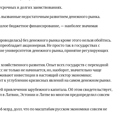
несрочных и долгих заимствованиях.
д. вызванные недостаточным развитием денежного рынка.
ошлое бюджетное финансирование, — наиболее значимая
оводилась) без денежного рынка кроме этого нельзя обойтись.
реобладает акционерная. Не просто так в государствах с
ние университетов денежного рынка, принятие регулирующих
хозяйственного развития. Опыт всех государств с переходной
не только не начинается, но, наоборот, значительно чаще
ерживают инвестиции в настоящий сектор экономики;
одит к углублению кризисных явлений на самом денежном рынке.
ей привлечения зарубежного капитала. Об этом свидетельствует,
л в Латвии, Эстонии и Литве во многом предопределил совсем
6 млрд. долл. что по масштабам русском экономики совсем не