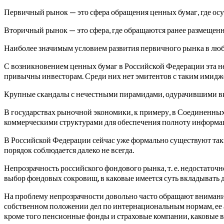
Первичный рынок — это сфера обращения ценных бумаг, где осущ
Вторичный рынок — это сфера, где обращаются ранее размещенные а
Наиболее значимым условием развития первичного рынка в любо
С возникновением ценных бумаг в Российской Федерации эта не
привычны инвесторам. Среди них нет эмитентов с таким имидж
Крупные скандалы с нечестными пирамидами, одурачившими вкл
В государствах рыночной экономики, к примеру, в Соединенных
коммерческими структурами для обеспечения полноту информации
В Российской Федерации сейчас уже формально существуют так
порядок соблюдается далеко не всегда.
Непрозрачность российского фондового рынка, т. е. недостаточ
выбор фондовых сокровищ, в каковые имеется суть вкладывать д
На проблему непрозрачности довольно часто обращают внимание
собственном положении дел по интернациональным нормам, ее 
кроме того пенсионные фонды и страховые компании, каковые 