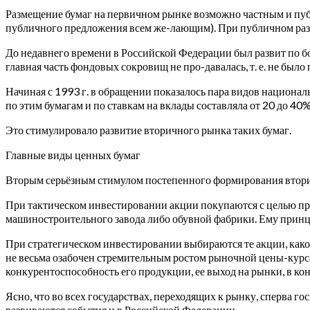
Размещение бумаг на первичном рынке возможно частным и пу
публичного предложения всем же-лающим). При публичном раз
До недавнего времени в Российской Федерации был развит по 
главная часть фондовых сокровищ не про-давалась, т. е. не был
Начиная с 1993 г. в обращении показалось пара видов национал
по этим бумагам и по ставкам на вклады составляла от 20 до 40
Это стимулировало развитие вторичного рынка таких бумаг.
Главные виды ценных бумаг
Вторым серьёзным стимулом постепенного формирования вторичн
При тактическом инвестировании акции покупаются с целью прод
машиностроительного завода либо обувной фабрики. Ему принци
При стратегическом инвестировании выбираются те акции, како
не весьма озабочен стремительным ростом рыночной цены-курса
конкурентоспособность его продукции, ее выход на рынки, в кон
Ясно, что во всех государствах, переходящих к рынку, сперва г
развиваются события и в Российской Федерации.