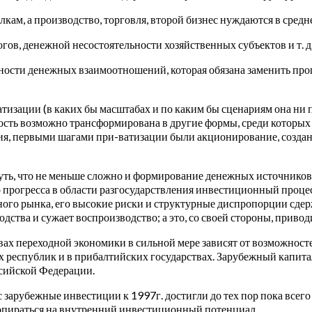
кам, а производство, торговля, второй бизнес нуждаются в сред
ов, денежной несостоятельности хозяйственных субъектов и т. 
ности денежных взаимоотношений, которая обязана заменить пр
ации (в каких бы масштабах и по каким бы сценариям она ни пр
сть возможно трансформирована в другие формы, среди которых п
ия, первыми шагами при-ватизации были акционирование, созда
уть, что не меньше сложно и формирование денежных источников 
прогресса в области разгосударствления инвестиционный процесс 
жного рынка, его высокие риски и структурные диспропорции сд
дства и сужает воспроизводство; а это, со своей стороны, прив
вах переходной экономики в сильной мере зависят от возможност
х республик и в прибалтийских государствах. Зарубежный капита
ссийской Федерации.
зарубежные инвестиции к 1997г. достигли до тех пор пока всего 
 опираться на внутренний инвестиционный потенциал.