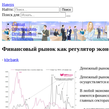
Наверх
Найти:
Поиск для:
Главная
Обратная связь
Опубликовано
Публикации
Финансовый рынок как регулятор эко
-
kbrbank
Денежный рынок 
Денежный рынок 
осуществляется 
В любой экономик
имеются финансов
главных сектора
— в настоящем сек