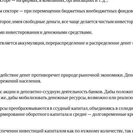
м секторе — при перемещении бюджетных внебюджетных фондов 
оторое, имея свободные деньги, все чаще делается чистым инвесто
ми инвестирования и денежными средствами.
вляется аккумуляция, перераспределение и распределение денег
действие денег противоречит природе рыночной экономики. Дене
ережений населения.
: акции и депозитно-ссудную деятельность банков. Дабы положи
 же, дабы мобилизовать денежные ресурсы, возможно или реализова
урсы преобразовываются в ссудный капитал, объединяясь в солид
рмирование оборотного капитала и средне — долговременные кр
ечении инвестиций капиталом как по нужному количеству, так и 