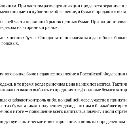
бличным. При частном размещении акции продаются ограниченно
мещении дается публичное объявление, и бумаги продаются все
большей части первичный рынок ценных бумаг. При акционирова
о перехода на вторичный рынок.
ьных ценных бумаг. Они достаточно надежны и дают более большо
% годовых.
ого рынка было недавнее появление в Российской Федерации не 
ажи, в то время, когда рыночная цена на них повысится. Тактиче
пиально важно выбрать то предприятие, фондовые бумаги которо
вые снабжают контроль либо, по крайней мере, участие в принят
 этих бумаг а также получением дохода по ним в ближайщее врем
ечном итоге — повышение всего капитала, а, значит, и доли стра
осподствует тактическое инвестирование, и лишь на определенном