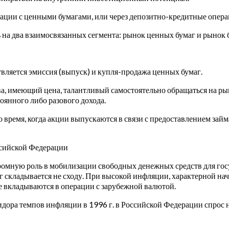
рации с ценными бумагами, или через депозитно-кредитные опер
на два взаимосвязанных сегмента: рынок ценных бумаг и рынок 
вляется эмиссия (выпуск) и купля-продажа ценных бумаг.
, имеющий цена, талантливый самостоятельно обращаться на рын
оянного либо разового дохода.
время, когда акции выпускаются в связи с предоставлением займа,
ссийской Федерации
омную роль в мобилизации свободных денежных средств для госу
 складывается не сходу. При высокой инфляции, характерной нач
 вкладываются в операции с зарубежной валютой.
идора темпов инфляции в 1996 г. в Российской Федерации спрос