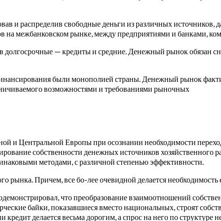
вав и распределив свободные деньги из различных источников, 
в на межбанковском рынке, между предприятиями и банками, ком
 долгосрочные — кредиты и средние. Денежный рынок обязан сн
финансирования были монополией страны. Денежный рынок факти
аничиваемого возможностями и требованиями рыночных
точной и Центральной Европы при осознании необходимости перех
рование собственности денежных источников хозяйственного ра
инаковыми методами, с различной степенью эффективности.
го рынка. Причем, все бо-лее очевидной делается необходимость 
одемонстрировал, что преобразование взаимоотношений собстве
ческие байки, показавшиеся вместо национальных, строят собс
 кредит делается весьма дорогим, а спрос на него по структуре 