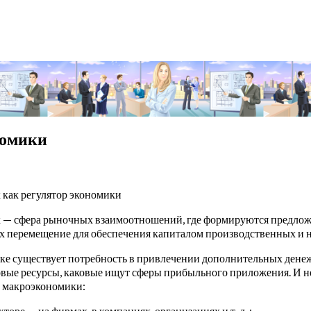
номики
как регулятор экономики
— сфера рыночных взаимоотношений, где формируются предложен
их перемещение для обеспечения капиталом производственных и
е существует потребность в привлечении дополнительных денеж
ые ресурсы, каковые ищут сферы прибыльного приложения. И нед
х макроэкономики:
торе — на фирмах, в компаниях, организациях и т. д. ;