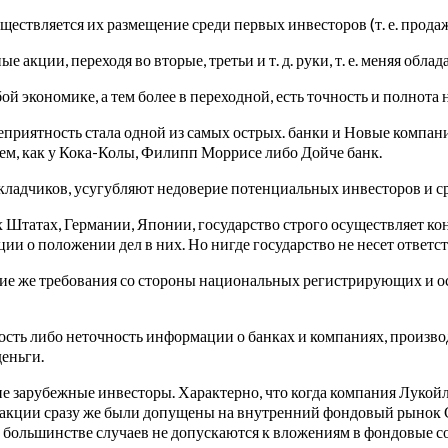
ествляется их размещение среди первых инвесторов (т. е. продаж
кции, переходя во вторые, третьи и т. д. руки, т. е. меняя облад
й экономике, а тем более в переходной, есть точность и полнот
приятность стала одной из самых острых. банки и Новые компании
ем, как у Кока-Колы, Филипп Моррисе либо Дойче банк.
адчиков, усугубляют недоверие потенциальных инвесторов и ср
 Штатах, Германии, Японии, государство строго осуществляет к
 о положении дел в них. Но нигде государство не несет ответст
ие же требования со стороны национальных регистрирующих и о
ность либо неточность информации о банках и компаниях, произв
еньги.
 зарубежные инвесторы. Характерно, что когда компания Лукойл 
акции сразу же были допущены на внутренний фондовый рынок С
в большинстве случаев не допускаются к вложениям в фондовые 