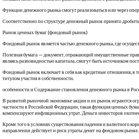
Функции денежного рынка смогут реализоваться или через опе
Соответственно по структуре денежный рынок принято дробить 
Рынок ценных бумаг (фондовый рынок)
Фондовый рынок является частью денежного рынка, где осущест
Полезная бумага — документ, отражающий имущественные права
являясь разновидностью капитала, смогут быть источником пост
Фондовый рынок включает в себя как кредитные отношения, в то 
титулом участия в собственности.
особенности и Содержание становления денежного рынка в Ро
В развитой рыночной экономике акции и их рынок играются огр
частности в Российской Федерации, такая функция ценных бумаг
компенсируют инфляционных утрат. Деньги инвесторов охотнее
Кроме того в условиях существования падения и валютного кор
направлении действует и риск утраты денег на фондовом рынке.