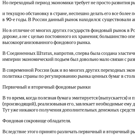
Но переходный период экономики требует не просто развития 
и текущую обстановку в стране, неспешно делать его все более
в 90-е годы. В России данный рынок находился: существовали 
Но в отличие от многих других государств фондовый рынок в Р
дороже, а не с целью постоянного их хранения; большинство оп
высокоорганизованного фондового рынка.
В Соединенных Штатах, напротив, сперва была создана эластичн
империи экономический подьем был довольно мало связан с раз
В современной России (как и во многих других переходных эко
политика страны по регулированию рынка ценных бумаг в столь
Первичный и вторичный фондовые рынки
В то время, когда полезная бумага эмитируется (выпускается) и
(производящий), реализовывая его, завлекает необходимые ему де
Тут уже никакого получения дополнительных денежных средств
Фондовая сокровище обладателя.
Вследствие этого принято различать первичный и вторичный р