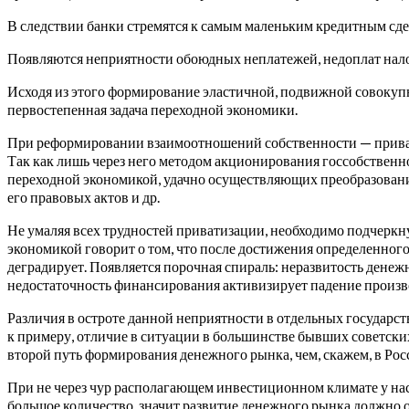
В следствии банки стремятся к самым маленьким кредитным сдел
Появляются неприятности обоюдных неплатежей, недоплат налог
Исходя из этого формирование эластичной, подвижной совокуп
первостепенная задача переходной экономики.
При реформировании взаимоотношений собственности — приватиз
Так как лишь через него методом акционирования госсобственно
переходной экономикой, удачно осуществляющих преобразован
его правовых актов и др.
Не умаляя всех трудностей приватизации, необходимо подчеркн
экономикой говорит о том, что после достижения определенного 
деградирует. Появляется порочная спираль: неразвитость дене
недостаточность финансирования активизирует падение произво
Различия в остроте данной неприятности в отдельных государст
к примеру, отличие в ситуации в большинстве бывших советски
второй путь формирования денежного рынка, чем, скажем, в Ро
При не через чур располагающем инвестиционном климате у нас 
большое количество, значит развитие денежного рынка должно