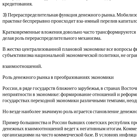
кредитования.
3) Перераспределительная функция денежного рынка. Мобилизо
практике беспрерывно происходит вза-имный перелив капитало
Кратковременные вложения довольно часто трансформируются в
делая роль перераспределительного механизма.
В жестко централизованной плановой экономике все вопросы 
субъективизма национальной экономической политики, не огр
взаимоотношений.
Роль денежного рынка в преобразованиях экономики
России, в ряде государств ближнего зарубежья, в странах Вос
неприятности в экономике: формирование отношений и реформи
государствах переходной экономики различными темпами, неод
Но везде наиболее значимую роль играется становление денежно
Пример большинства и России бывших советских республик пр
денежных взаимоотношений ведет к негативным итогам. Коммер
организациями на чисто коммерческой базе. В условиях инфляции