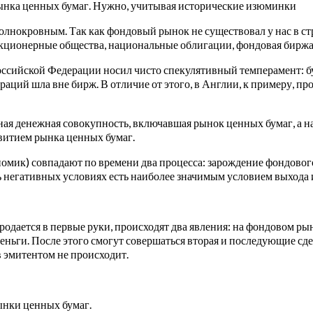
рынка ценных бумаг. Нужно, учитывая исторические изюминки
 полнокровным. Так как фондовый рынок не существовал у нас в ст
акционерные общества, национальные облигации, фондовая биржа
оссийской Федерации носил чисто спекулятивный темперамент: б
ераций шла вне бирж. В отличие от этого, в Англии, к примеру,
ая денежная совокупность, включавшая рынок ценных бумаг, а на
витием рынка ценных бумаг.
номик) совпадают по времени два процесса: зарождение фондово
 негативных условиях есть наиболее значимым условием выхода и
 продается в первые руки, происходят два явления: на фондовом р
ньги. После этого смогут совершаться вторая и последующие сделки
 эмитентом не происходит.
ынки ценных бумаг.