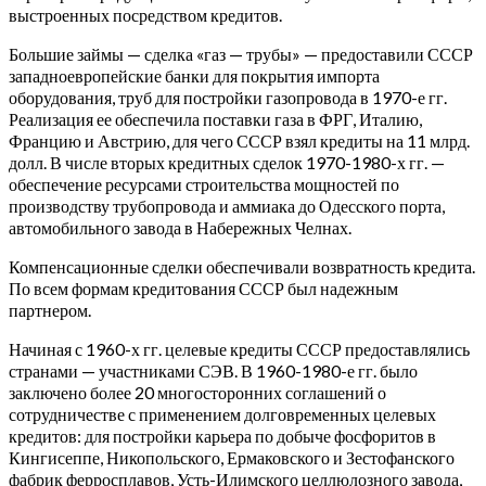
выстроенных посредством кредитов.
Большие займы — сделка «газ — трубы» — предоставили СССР
западноевропейские банки для покрытия импорта
оборудования, труб для постройки газопровода в 1970-е гг.
Реализация ее обеспечила поставки газа в ФРГ, Италию,
Францию и Австрию, для чего СССР взял кредиты на 11 млрд.
долл. В числе вторых кредитных сделок 1970-1980-х гг. —
обеспечение ресурсами строительства мощностей по
производству трубопровода и аммиака до Одесского порта,
автомобильного завода в Набережных Челнах.
Компенсационные сделки обеспечивали возвратность кредита.
По всем формам кредитования СССР был надежным
партнером.
Начиная с 1960-х гг. целевые кредиты СССР предоставлялись
странами — участниками СЭВ. В 1960-1980-е гг. было
заключено более 20 многосторонних соглашений о
сотрудничестве с применением долговременных целевых
кредитов: для постройки карьера по добыче фосфоритов в
Кингисеппе, Никопольского, Ермаковского и Зестофанского
фабрик ферросплавов, Усть-Илимского целлюлозного завода,