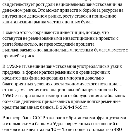
свидетельствует рост доли национальных заимствований на
денежном рынке. Это может привести к борьбе за ресурсы на
внутреннем денежном рынке, росту ставок и понижению
капитализации рынка частных ценных бумаг.
Помимо этого, сокращаются инвестиции, потому, что
останутся не реализованными инвестиционные проекты с
рентабельностью, не превосходящей процента,
выплачиваемого по национальным полезным бумагам вместе с
премией за риск.
В 1950-е гг. внешние заимствования употреблялись в узких
пределах: в форме кратковременных и среднесрочных
кредитов для финансирования импорта в довольно
благоприятных условиях роста экономического потенциала
страны, смягчения интернациональной напряженности.В
1960-е гг. при оплате импортного оборудования для больших
объектов деятельно привлекались прямые долговременные
кредиты западных банков. В 1964-1965 гг.
Внешторгбанк СССР заключил с британскими, французскими
и итальянскими банками 9 долговременных соглашений о
банковских кредитах на 10 — 15 лет общей стоимостью 480