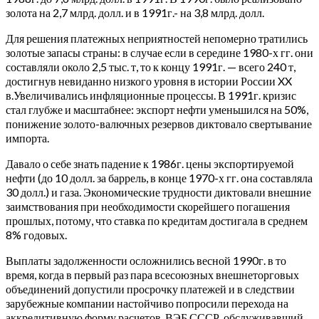
золота на 2,7 млрд. долл. и в 1991г.- на 3,8 млрд. долл.
Для решения платежных неприятностей непомерно тратились
золотые запасы страны: в случае если в середине 1980-х гг. они
составляли около 2,5 тыс. т, то к концу 1991г. — всего 240 т,
достигнув невиданно низкого уровня в истории России XX
в.Увеличивались инфляционные процессы. В 1991г. кризис
стал глубже и масштабнее: экспорт нефти уменьшился на 50%,
понижение золото-валючных резервов диктовало свертывание
импорта.
Давало о себе знать падение к 1986г. цены экспортируемой
нефти (до 10 долл. за баррель, в конце 1970-х гг. она составляла
30 долл.) и газа. Экономические трудности диктовали внешние
заимствования при необходимости скорейшего погашения
прошлых, потому, что ставка по кредитам достигала в среднем
8% годовых.
Выплаты задолженности осложнились весной 1990г. в то
время, когда в первый раз пара всесоюзных внешнеторговых
объединений допустили просрочку платежей и в следствии
зарубежные компании настойчиво попросили перехода на
аккредитивную форму расчетов. ВЭБ СССР, обслуживавший