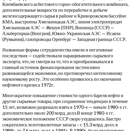
Киембаевского асбестового горно-обогатительного комбината,
дополнительные мощности по переработке и добыче
железосодержащего сырья в районе и Криворожском бассейне
КМА, выстроены Хмельницкая АЭС, линия электропередач
Хмельницкая АЭС — Жешув (ПНР), Винница (СССР) —
Альбертирша (Венгрия), Южно-Украинская АЭС — Исакча
(Румыния), газопроводы Оренбург — Западная граница СССР.
Названные формы сотрудничества имели и негативные
последствия — содействовали наращиванию сырьевого
экспорта, что, не смотря на то, что и преобразовывался в
главный источник финансирования экстенсивно
развивающейся экономики, но противоречил интенсивному
наукоемкому росту. Это особенно проявилось по окончании
нефтяного кризиса 1972г.
Многократное повышение стоимости одного бареля нефти и
другие сырьевые товары, при сохранении тенденции в течение
15 лет, возможно разрешало взять в 1970-е — начале 1980-х гг.
дополнительно около 200 млрд. долл.В конце 1980-х гг.
экономическое положение СССР скоро ухудшалось. Быстро
сократились золотовалютные запасы – с 15,3 млрд. долл. в
1988г. до 7,6 млрд. долл. в 1991г. В 1990г. было реализовано