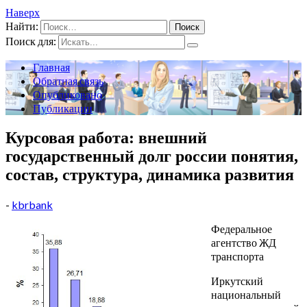
Наверх
Найти:
Поиск для:
Главная
Обратная связь
Опубликовано
Публикации
Курсовая работа: внешний
государственный долг россии понятия,
состав, структура, динамика развития
-
kbrbank
Федеральное
агентство ЖД
транспорта
Иркутский
национальный