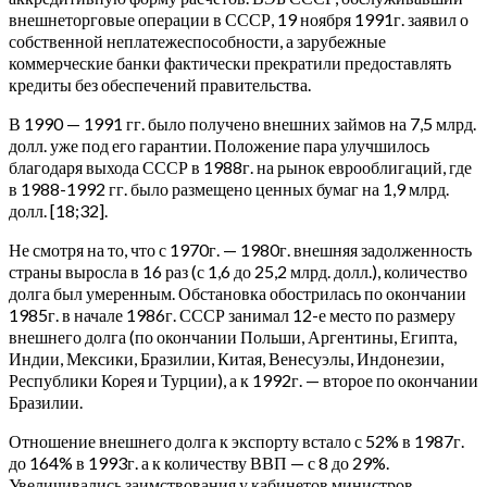
внешнеторговые операции в СССР, 19 ноября 1991г. заявил о
собственной неплатежеспособности, а зарубежные
коммерческие банки фактически прекратили предоставлять
кредиты без обеспечений правительства.
В 1990 — 1991 гг. было получено внешних займов на 7,5 млрд.
долл. уже под его гарантии. Положение пара улучшилось
благодаря выхода СССР в 1988г. на рынок еврооблигаций, где
в 1988-1992 гг. было размещено ценных бумаг на 1,9 млрд.
долл. [18;32].
Не смотря на то, что с 1970г. — 1980г. внешняя задолженность
страны выросла в 16 раз (с 1,6 до 25,2 млрд. долл.), количество
долга был умеренным. Обстановка обострилась по окончании
1985г. в начале 1986г. СССР занимал 12-е место по размеру
внешнего долга (по окончании Польши, Аргентины, Египта,
Индии, Мексики, Бразилии, Китая, Венесуэлы, Индонезии,
Республики Корея и Турции), а к 1992г. — второе по окончании
Бразилии.
Отношение внешнего долга к экспорту встало с 52% в 1987г.
до 164% в 1993г. а к количеству ВВП — с 8 до 29%.
Увеличивались заимствования у кабинетов министров