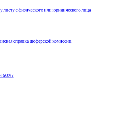
у листу с физического или юридического лица
нская справка шоферской комиссии.
ли 60%?