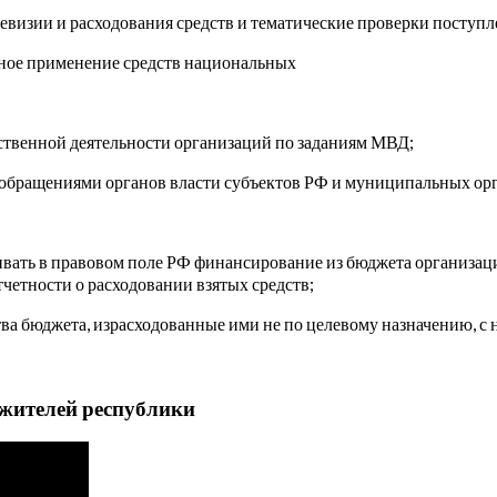
евизии и расходования средств и тематические проверки поступ
ьное применение средств национальных
ственной деятельности организаций по заданиям МВД;
 обращениями органов власти субъектов РФ и муниципальных орг
нчивать в правовом поле РФ финансирование из бюджета организа
тчетности о расходовании взятых средств;
тва бюджета, израсходованные ими не по целевому назначению, с
жителей республики