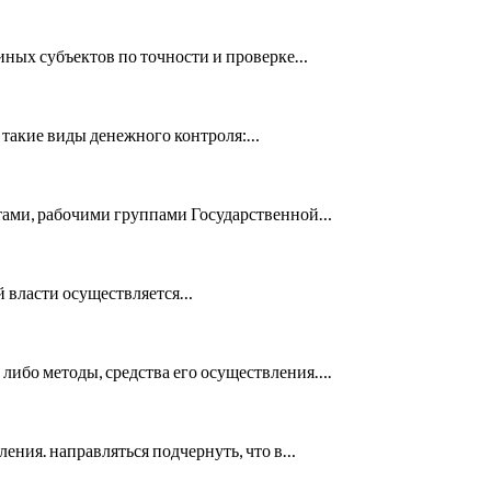
иных субъектов по точности и проверке…
 такие виды денежного контроля:…
етами, рабочими группами Государственной…
й власти осуществляется…
либо методы, средства его осуществления….
ения. направляться подчернуть, что в…