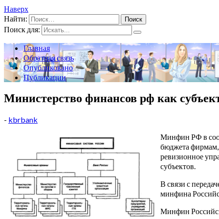
Наверх
Найти:
Поиск для:
Главная
Обратная связь
Опубликовано
Публикации
Министерство финансов рф как субъек
-
kbrbank
Минфин РФ в соо
бюджета фирмам,
ревизионное упр
субъектов.
В связи с переда
минфина Российс
Минфин Российс