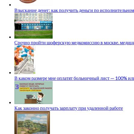
Взыскание денег: как получить деньги по исполнительном
Срочно пройти шоферскую медкомиссию в москве. медици
В каком размере мне оплатят больничный лист — 100% и
Как законно получать зарплату при удаленной работе