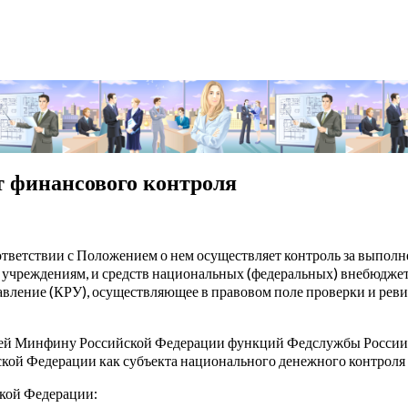
т финансового контроля
тветствии с Положением о нем осуществляет контроль за выполн
 учреждениям, и средств национальных (федеральных) внебюдже
авление (КРУ), осуществляющее в правовом поле проверки и рев
чей Минфину Российской Федерации функций Федслужбы России п
кой Федерации как субъекта национального денежного контроля 
кой Федерации: